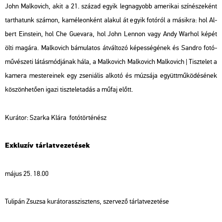
John Mal­ko­vich, akit a 21. szá­zad egyik leg­na­gyobb ame­ri­kai szí­né­sze­ként
tart­ha­tunk szá­mon, ka­mé­le­on­ként ala­kul át egyik fo­tó­ról a má­sik­ra: hol Al­
bert Eins­tein, hol Che Gu­e­va­ra, hol John Len­non vagy Andy War­hol képét
ölti ma­gá­ra. Mal­ko­vich bá­mu­la­tos át­vál­to­zó ké­pes­sé­gé­nek és Sand­ro fo­tó­
mű­vé­sze­ti lá­tás­mód­já­nak hála, a
Mal­ko­vich
Mal­ko­vich Mal­ko­vich | Tisz­te­let a
ka­me­ra mes­te­re­i­nek
egy zse­ni­á­lis al­ko­tó és mú­zsá­ja együtt­mű­kö­dé­sé­nek
kö­szön­he­tő­en igazi tisz­te­let­adás a műfaj előtt.
Ku­rá­tor: Szar­ka Klára fo­tó­tör­té­nész
Exk­lu­zív tár­lat­ve­ze­té­sek
május 25. 18.00
Tu­li­pán Zsu­zsa ku­rá­tor­asszisz­tens, szer­ve­ző tár­lat­ve­ze­té­se