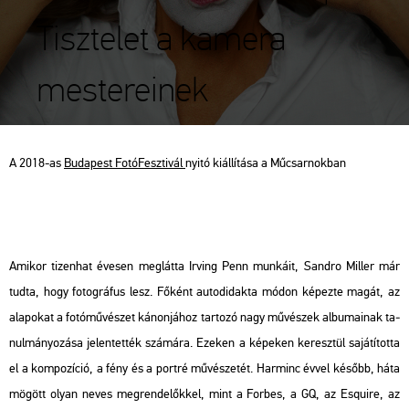
Tisztelet a kamera
mestereinek
A 2018-as
Bu­da­pest Fo­tó­Fesz­ti­vál
nyitó ki­ál­lí­tá­sa a Mű­csar­nok­ban
Ami­kor ti­zen­hat éve­sen meg­lát­ta Ir­ving Penn mun­ká­it, Sand­ro Mil­ler már
tudta, hogy fo­tog­rá­fus lesz. Fő­ként au­to­di­dak­ta módon ké­pez­te magát, az
ala­po­kat a fo­tó­mű­vé­szet ká­non­já­hoz tar­to­zó nagy mű­vé­szek al­bu­ma­i­nak ta­
nul­má­nyo­zá­sa je­len­tet­ték szá­má­ra. Eze­ken a ké­pe­ken ke­resz­tül sa­já­tí­tot­ta
el a kom­po­zí­ció, a fény és a port­ré mű­vé­sze­tét. Har­minc évvel ké­sőbb, háta
mö­gött olyan neves meg­ren­de­lők­kel, mint a For­bes, a GQ, az Es­qu­i­re, az