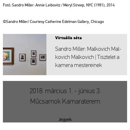
Fotó: Sand­ro Mil­ler: Annie Le­i­bo­vitz / Meryl Stre­ep, NYC (1981), 2014
©Sand­ro Mil­ler/ Co­ur­tesy Cat­he­ri­ne Ed­el­man Gal­lery, Chi­ca­go
Vir­tu­á­lis séta
Sand­ro Mil­ler: Mal­ko­vich Mal­
ko­vich Mal­ko­vich | Tisz­te­let a
ka­me­ra mes­te­re­i­nek
2018. március 1. - június 3.
Műcsarnok Kamaraterem
Jegyek