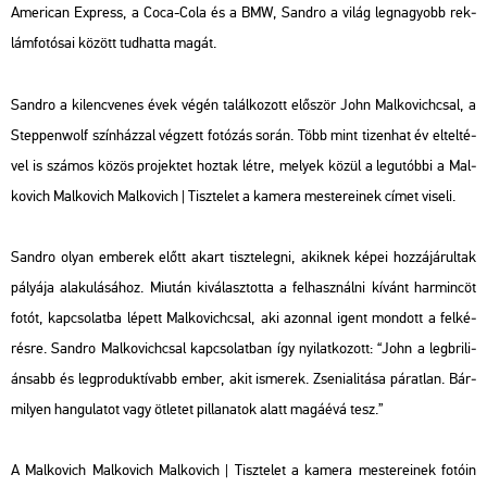
Ame­ri­can Exp­ress, a Coca-Cola és a BMW, Sand­ro a világ leg­na­gyobb rek­
lám­fo­tó­sai kö­zött tud­hat­ta magát.
Sand­ro a ki­lenc­ve­nes évek végén ta­lál­ko­zott elő­ször John Mal­ko­vich­csal, a
Step­pen­wolf szín­ház­zal vég­zett fo­tó­zás során. Több mint ti­zen­hat év el­tel­té­
vel is szá­mos közös pro­jek­tet hoz­tak létre, me­lyek közül a leg­utób­bi a
Mal­
ko­vich
Mal­ko­vich Mal­ko­vich | Tisz­te­let a ka­me­ra mes­te­re­i­nek
címet vi­se­li.
Sand­ro olyan em­be­rek előtt akart tisz­te­leg­ni, akik­nek képei hoz­zá­já­rul­tak
pá­lyá­ja ala­ku­lá­sá­hoz. Mi­u­tán ki­vá­lasz­tot­ta a fel­hasz­nál­ni kí­vánt har­minc­öt
fotót, kap­cso­lat­ba lé­pett Mal­ko­vich­csal, aki azon­nal igent mon­dott a fel­ké­
rés­re. Sand­ro Mal­ko­vich­csal kap­cso­lat­ban így nyi­lat­ko­zott: “John a leg­bri­li­
án­sabb és leg­pro­duk­tí­vabb ember, akit is­me­rek. Zse­ni­a­li­tá­sa pá­rat­lan. Bár­
mi­lyen han­gu­la­tot vagy öt­le­tet pil­la­na­tok alatt ma­gá­é­vá tesz.”
A
Mal­ko­vich
Mal­ko­vich Mal­ko­vich | Tisz­te­let a ka­me­ra mes­te­re­i­nek
fo­tó­in