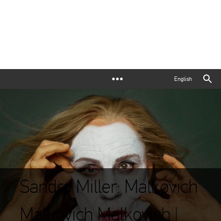
English
Sandro Miller: Malkovich
Malkovich Malkovich |