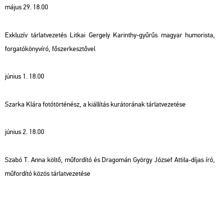
május 29. 18.00
Exk­lu­zív tár­lat­ve­ze­tés Lit­kai Ger­gely Ka­rin­thy-gyű­rűs ma­gyar hu­mo­ris­ta,
for­ga­tó­könyv­író, fő­szer­kesz­tő­vel
jú­ni­us 1. 18.00
Szar­ka Klára fo­tó­tör­té­nész, a ki­ál­lí­tás ku­rá­to­rá­nak tár­lat­ve­ze­té­se
jú­ni­us 2. 18.00
Szabó T. Anna költő, mű­for­dí­tó és Dra­go­mán György Jó­zsef At­ti­la-díjas író,
mű­for­dí­tó közös tár­lat­ve­ze­té­se