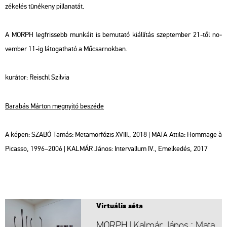
zé­ke­lés tü­né­keny pil­la­na­tát.
A MORPH leg­fris­sebb mun­ká­it is be­mu­ta­tó ki­ál­lí­tás szep­tem­ber 21-től no­
vem­ber 11-ig lá­to­gat­ha­tó a Mű­csar­nok­ban.
ku­rá­tor: Re­ischl Szil­via
Ba­ra­bás Már­ton meg­nyi­tó be­szé­de
A képen: SZABÓ Tamás: Me­ta­mor­fó­zis XVIII., 2018 | MATA At­ti­la: Hom­mage à
Pi­cas­so, 1996–2006 | KAL­MÁR János: In­ter­val­lum IV., Emel­ke­dés, 2017
Vir­tu­á­lis séta
MORPH | Kal­már János ˑ Mata