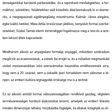
don­sá­ga­ink­kal ke­rü­lünk pár­be­széd­be, és a ta­pint­ha­tó mi­nő­sé­gek­hez, a for­
mák­hoz, szí­nek­hez, fe­lü­le­tek­hez való kö­ze­lí­tés által bon­ta­ko­zik ki a rá­is­me­
rés, a meg­ta­pasz­talt egy­lé­nye­gű­ség misz­té­ri­u­ma. Kal­már János ele­gáns,
égbe ki­ál­tó ívek­kel, Mata At­ti­la bra­vú­ro­san já­té­kos, bo­nyo­lult for­mai szer­ke­
ze­tek­kel, Szabó Tamás elemi tö­mör­ség­gel fo­gal­maz­za meg a test és a test­
ben la­ko­zó lélek kap­cso­la­tát.
Mind­há­rom al­ko­tó az anyag­ta­lant for­mál­ja anyag­gá, mi­köz­ben szob­ra­i­kon
meg­őr­zik az ecset­vo­ná­sok, a szí­nek ősi ere­jét is, és a mű­ve­ket meg­mun­ká­ló
utol­só moz­za­na­tok­ban kézi szer­szá­mo­kat hasz­nál­va em­lé­kez­tet­nek arra,
hogy sem a 20. szá­zad, sem a so­ka­dik ipari for­ra­da­lom nem vál­toz­tat a té­
nyen: az em­be­ri kul­tú­ra leg­na­gyobb örök­sé­ge ma is a tech­né.
Ez az al­ko­tói at­ti­tűd for­mai vál­to­za­tos­sá­gá­ban rend­kí­vül gaz­dag, vég­te­len
ter­mé­sze­tes­sé­get hor­do­zó alak­za­to­kat te­remt, ame­lyek az em­be­ri lé­te­zés
min­den di­men­zi­ó­ját né­hány moz­du­lat­ba fog­lal­ják, és ál­ta­luk ki­tá­gít­ják az ér­