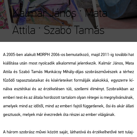
Kalmár János ˑ Mata
Attila ˑ Szabó Tamás
A 2005-ben ala­kult MORPH 2006-os be­mu­tat­ko­zó, majd 2011-ig to­váb­bi hat
ki­ál­lí­tá­sa után most nyol­ca­dik al­ka­lom­mal je­lent­ke­zik. Kal­már János, Mata
At­ti­la és Szabó Tamás Mun­ká­csy Mi­hály-díjas szob­rász­mű­vé­szek a tér­hez
fű­ző­dő ta­pasz­ta­la­ta­i­kat és kí­sér­le­te­i­ket for­mál­ják ala­kok­ká, egy­szer­re kí­
nál­va esz­té­ti­kai és az ér­zé­ke­lé­sen túli, szel­le­mi él­ményt. Szob­ra­ik­ban az
em­be­ri test és az ál­ta­la hor­do­zott tar­ta­lom olyan ré­te­gei is meg­nyil­vá­nul­nak,
ame­lyek mind az idő­től, mind az em­be­ri faj­tól füg­get­le­nek, ősi és akár ál­la­ti
gesz­tu­sok, me­lyek már év­ez­re­dek óta ré­szei az ember vi­lá­gá­nak.
A három szob­rász művei kö­zött saját, lát­ha­tó­vá és ér­zé­kel­he­tő­vé tett tu­laj­