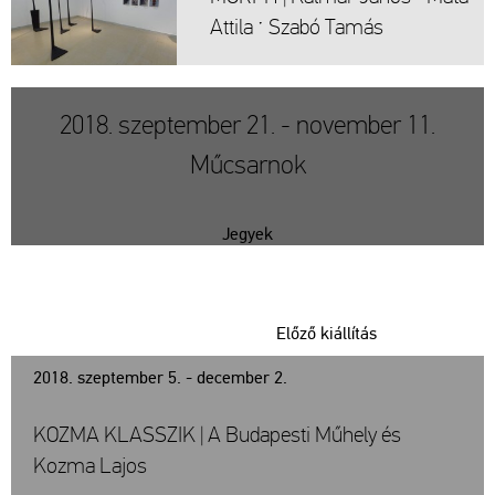
At­ti­la ˑ Szabó Tamás
2018. szeptember 21. - november 11.
Műcsarnok
Jegyek
Előző kiállítás
2018. szeptember 5. - december 2.
KOZMA KLASSZIK | A Budapesti Műhely és
Kozma Lajos