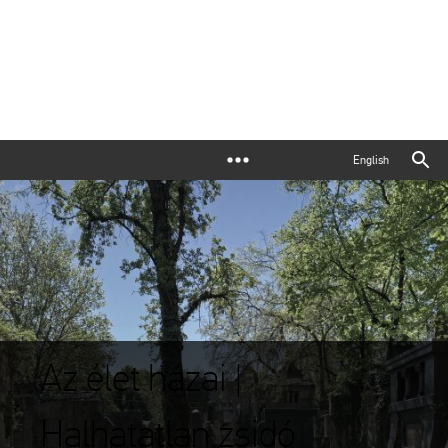
English
Az élet házai |
Halhatatlan zsidó