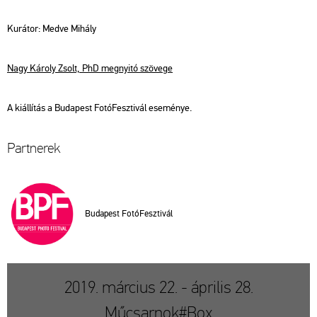
Ku­rá­tor: Medve Mi­hály
Nagy Ká­roly Zsolt, PhD meg­nyi­tó szö­ve­ge
A ki­ál­lí­tás a Bu­da­pest Fo­tó­Fesz­ti­vál ese­mé­nye.
Part­ne­rek
Bu­da­pest Fo­tó­Fesz­ti­vál
2019. március 22. - április 28.
Műcsarnok#Box