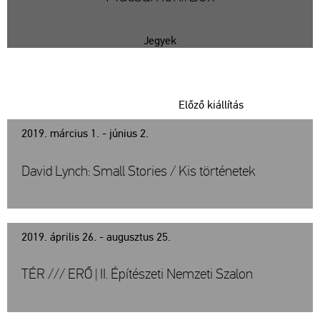
Jegyek
Előző kiállítás
2019. március 1. - június 2.
David Lynch: Small Stories / Kis történetek
2019. április 26. - augusztus 25.
TÉR /// ERŐ | II. Építészeti Nemzeti Szalon