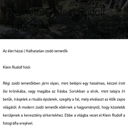
temetők | Klein Rudolf
fotói
Az élet házai | Hal­ha­tat­lan zsidó te­me­tők
Klein Ru­dolf fotói
Régi zsidó te­me­tők­ben járni olyan, mint be­lép­ni egy ha­tal­mas, kéz­zel írott
ősi kró­ni­ká­ba, vagy ma­gá­ba az Írás­ba. So­rok­ban a sírok, mint ta­laj­ra írt
betűk, írás­je­lek a ri­tu­á­lis épü­le­tek, sze­gély a fal, mely el­vá­laszt az élők zajos
vi­lá­gá­tól. A mo­dern zsidó te­me­tők el­tér­nek a ha­gyo­mány­tól, hogy kö­ze­lebb
ke­rül­je­nek a ke­resz­tény sír­ker­tek­hez. Ebbe a vi­lág­ba vezet el Klein Ru­dolf a
fo­tog­rá­fia ere­jé­vel.