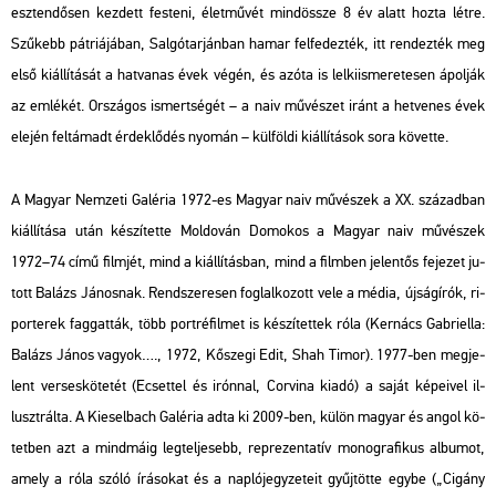
esz­ten­dő­sen kez­dett fes­te­ni, élet­mű­vét mind­össze 8 év alatt hozta létre.
Szű­kebb pát­ri­á­já­ban, Sal­gó­tar­ján­ban hamar fel­fe­dez­ték, itt ren­dez­ték meg
első ki­ál­lí­tá­sát a hat­va­nas évek végén, és azóta is lel­ki­is­me­re­te­sen ápol­ják
az em­lé­két. Or­szá­gos is­mert­sé­gét – a naiv mű­vé­szet iránt a het­ve­nes évek
ele­jén fel­tá­madt ér­dek­lő­dés nyo­mán – kül­föl­di ki­ál­lí­tá­sok sora kö­vet­te.
A Ma­gyar Nem­ze­ti Ga­lé­ria 1972-es
Ma­gyar naiv mű­vé­szek a XX. szá­zad­ban
ki­ál­lí­tá­sa után ké­szí­tet­te Mol­do­ván Do­mo­kos a
Ma­gyar naiv mű­vé­szek
1972–74
című film­jét, mind a ki­ál­lí­tás­ban, mind a film­ben je­len­tős fe­je­zet ju­
tott Ba­lázs Já­nos­nak. Rend­sze­re­sen fog­lal­ko­zott vele a média, új­ság­írók, ri­
por­te­rek fag­gat­ták, több port­ré­fil­met is ké­szí­tet­tek róla (
Ker­nács Gab­ri­el­la:
Ba­lázs János va­gyok….,
1972, Kő­sze­gi Edit, Shah Timor). 1977-ben meg­je­
lent ver­ses­kö­te­tét (
Ecset­tel és irón­nal
, Cor­vi­na kiadó) a saját ké­pe­i­vel il­
luszt­rál­ta. A Ki­esel­bach Ga­lé­ria adta ki 2009-ben, külön ma­gyar és angol kö­
tet­ben azt a mind­má­ig leg­tel­je­sebb, rep­re­zen­ta­tív mo­nog­ra­fi­kus al­bu­mot,
amely a róla szóló írá­so­kat és a nap­ló­jegy­ze­te­it gyűj­töt­te egybe (
„Ci­gány