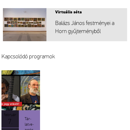
Vir­tu­á­lis séta
Ba­lázs János fest­mé­nyei a
Horn gyűj­te­mény­ből
Kap­cso­ló­dó prog­ra­mok
feb­ru­ár
Tár­
7.
lat­ve­
ze­tés