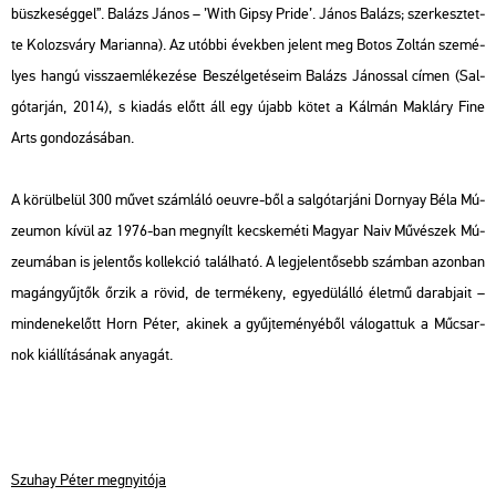
büsz­ke­ség­gel”. Ba­lázs János – ’With Gipsy Pride’. János Ba­lázs
; szer­kesz­tet­
te Ko­lozs­váry Ma­ri­an­na). Az utób­bi évek­ben je­lent meg Botos Zol­tán sze­mé­
lyes hangú vissza­em­lé­ke­zé­se
Be­szél­ge­té­se­im Ba­lázs Já­nos­sal
címen (Sal­
gó­tar­ján, 2014), s ki­adás előtt áll egy újabb kötet a Kál­mán Mak­láry Fine
Arts gon­do­zá­sá­ban.
A kö­rül­be­lül 300 művet szám­lá­ló oeuvre-ből a sal­gó­tar­já­ni Dor­nyay Béla Mú­
ze­u­mon kívül az 1976-ban meg­nyílt kecs­ke­mé­ti Ma­gyar Naiv Mű­vé­szek Mú­
ze­u­má­ban is je­len­tős kol­lek­ció ta­lál­ha­tó. A leg­je­len­tő­sebb szám­ban azon­ban
ma­gán­gyűj­tők őrzik a rövid, de ter­mé­keny, egye­dül­ál­ló élet­mű da­rab­ja­it –
min­de­nek­előtt Horn Péter, aki­nek a gyűj­te­mé­nyé­ből vá­lo­gat­tuk a Mű­csar­
nok ki­ál­lí­tá­sá­nak anya­gát.
Szu­hay Péter meg­nyi­tó­ja