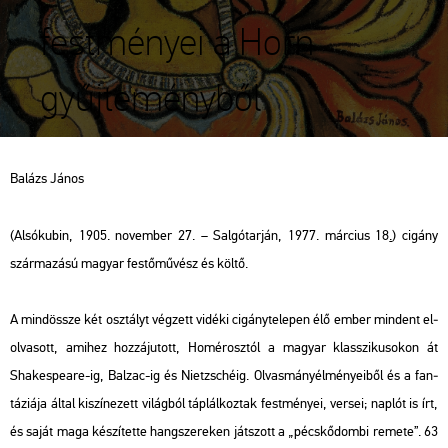
festményei a Horn
gyűjteményből
Ba­lázs János
(Al­só­ku­bin, 1905. no­vem­ber 27. – Sal­gó­tar­ján, 1977. már­ci­us 18
.
) ci­gány
szár­ma­zá­sú ma­gyar fes­tő­mű­vész és költő.
A mind­össze két osz­tályt vég­zett vi­dé­ki ci­gány­te­le­pen élő ember min­dent el­
ol­va­sott, ami­hez hoz­zá­ju­tott, Ho­mé­rosz­tól a ma­gyar klasszi­ku­so­kon át
Shakes­peare-ig, Bal­zac-ig és Nietz­sché­ig. Ol­vas­mány­él­mé­nye­i­ből és a fan­
tá­zi­á­ja által ki­szí­ne­zett vi­lág­ból táp­lál­koz­tak fest­mé­nyei, ver­sei; nap­lót is írt,
és saját maga ké­szí­tet­te hang­sze­re­ken ját­szott a „pécs­kő­dom­bi re­me­te”. 63