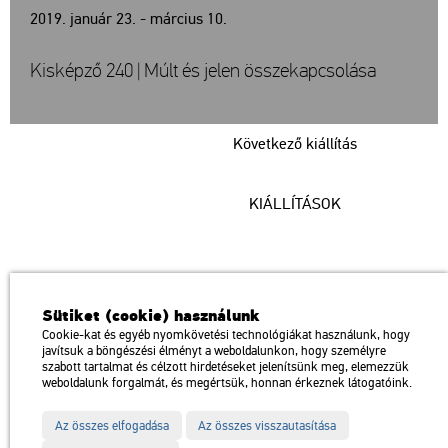
2019. január 23. - március 10.
Kisképző 240 | Múlt és jelen összekapcsolása
Következő kiállítás
KIÁLLÍTÁSOK
Műcsarnok
Sütiket (cookie) használunk
a Magyar Művészeti Akadémia intézménye
Cookie-kat és egyéb nyomkövetési technológiákat használunk, hogy
javítsuk a böngészési élményt a weboldalunkon, hogy személyre
1146 Budapest, Dózsa György út 37.
szabott tartalmat és célzott hirdetéseket jelenítsünk meg, elemezzük
Megközelíthető: Millenniumi Földalatti Vasút – Hősök tere megálló
térkép
weboldalunk forgalmát, és megértsük, honnan érkeznek látogatóink.
Trolibusz: 75, 79 / Autóbusz: 20, 30, 105
Az összes elfogadása
Az összes visszautasítása
Impresszum
Sitemap
Adatvédelem