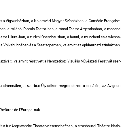
n és a Víg­szín­ház­ban, a Ko­lozs­vá­ri Ma­gyar Szín­ház­ban, a Co­mé­die Française-
ban, a mi­lá­nói Picc­o­lo Te­at­ro-ban, a római Te­at­ro Ar­gen­ti­ná­ban, a mo­de­nai
­at­re Lli­u­re-ban, a zü­ri­chi Opern­ha­us­ban, a bonni, a mün­che­ni és a wi­es­ba­
 a Volks­büh­né­ben és a Sta­at­s­oper­ben, va­la­mint az epid­au­ro­szi szín­ház­ban.
­ti­vált, va­la­mint részt vett a Nem­zet­kö­zi Vi­zu­á­lis Mű­vé­sze­ti Fesz­ti­vál szer­
­ad­ri­en­ná­lén, a szer­bi­ai Új­vi­dé­ken meg­ren­de­zett tri­en­ná­lén, az Avig­no­ni
s Théâtres de l’Euro­pe-nak.
s­ti­tut für An­ge­wand­te Thea­ter­wis­senschaft­ban, a stras­bour­gi Thé­at­re Na­ti­o­