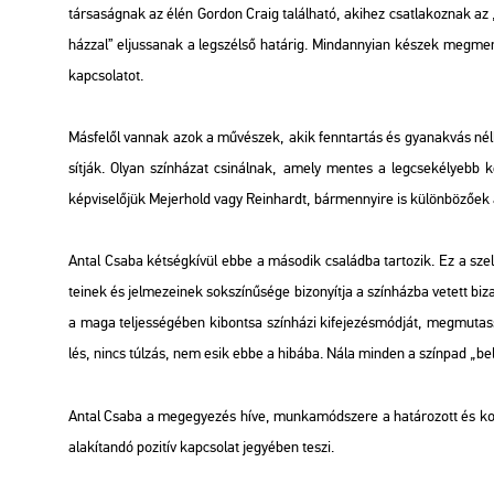
tár­sa­ság­nak az élén Gor­don Craig ta­lál­ha­tó, aki­hez csat­la­koz­nak a
ház­zal” el­jus­sa­nak a leg­szél­ső ha­tá­rig. Mind­annyi­an ké­szek meg­men­
kap­cso­la­tot.
Más­fe­lől van­nak azok a mű­vé­szek, akik fenn­tar­tás és gya­nak­vás nél­
sít­ják. Olyan szín­há­zat csi­nál­nak, amely men­tes a leg­cse­ké­lyebb ké­t
kép­vi­se­lő­jük Me­jer­hold vagy Re­in­hardt, bár­mennyi­re is kü­lön­bö­ző­e
Antal Csaba két­ség­kí­vül ebbe a má­so­dik csa­lád­ba tar­to­zik. Ez a szel­le­
te­i­nek és jel­me­ze­i­nek sok­szí­nű­sé­ge bi­zo­nyít­ja a szín­ház­ba ve­tett b
a maga tel­jes­sé­gé­ben ki­bont­sa szín­há­zi ki­fe­je­zés­mód­ját, meg­mu­tas­s
lés, nincs túl­zás, nem esik ebbe a hi­bá­ba. Nála min­den a szín­pad „be­la­k
Antal Csaba a meg­egye­zés híve, mun­ka­mód­sze­re a ha­tá­ro­zott és konk
ala­kí­tan­dó po­zi­tív kap­cso­lat je­gyé­ben teszi.