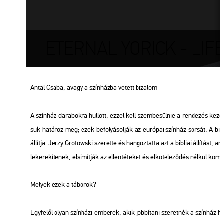
ETERNAL YORICK - LI
Antal Csaba, avagy a szín­ház­ba ve­tett bi­za­lom
A szín­ház da­ra­bok­ra hul­lott, ezzel kell szem­be­sül­nie a ren­de­zés kez
suk ha­tá­roz meg; ezek be­fo­lyá­sol­ják az eu­ró­pai szín­ház sor­sát. A bi­
ál­lít­ja. Jerzy Gro­tows­ki sze­ret­te és han­goz­tat­ta azt a bib­li­ai ál­lí­tást
le­ke­re­kí­te­nek, el­si­mít­ják az el­len­té­te­ket és el­kö­te­le­ző­dés nél­kül
Me­lyek ezek a tá­bo­rok?
Egy­fe­lől olyan szín­há­zi em­be­rek, akik job­bí­ta­ni sze­ret­nék a szín­ház 