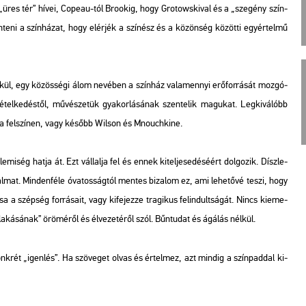
z „üres tér” hívei, Copeau-tól Bro­o­kig, hogy Gro­tows­ki­val és a „sze­gény szín­
te­ni a szín­há­zat, hogy el­ér­jék a szí­nész és a kö­zön­ség kö­zöt­ti egy­ér­tel­mű
kül, egy kö­zös­sé­gi álom ne­vé­ben a szín­ház va­la­mennyi erő­for­rá­sát moz­gó­
el­ke­dés­től, mű­vé­sze­tük gya­kor­lá­sá­nak szen­te­lik ma­gu­kat. Leg­ki­vá­lóbb
k a fel­szí­nen, vagy ké­sőbb Wil­son és Mno­uch­ki­ne.
mi­ség hatja át. Ezt vál­lal­ja fel és ennek ki­tel­je­se­dé­sé­ért dol­go­zik. Dísz­le­
i­zal­mat. Min­den­fé­le óva­tos­ság­tól men­tes bi­za­lom ez, ami le­he­tő­vé teszi, hogy
a a szép­ség for­rá­sa­it, vagy ki­fe­jez­ze tra­gi­kus fel­in­dult­sá­gát. Nincs ki­eme­
á­sá­nak” örö­mé­ről és él­ve­ze­té­ről szól. Bűn­tu­dat és ágá­lás nél­kül.
­rét „igen­lés”. Ha szö­ve­get olvas és ér­tel­mez, azt min­dig a szín­pad­dal ki­