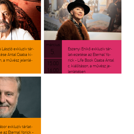
már­ci­us
Lász­ló exk­lu­zív tár­
Esze­nyi Enikő exk­lu­zív tár­
5.
e­té­se Antal Csaba ki­
lat­ve­ze­té­se az Eter­nal Yo­
sán, a mű­vész je­len­lé­
rick - Life Book Csaba Antal
15.00
c. ki­ál­lí­tá­son, a mű­vész je­
16.00
len­lé­té­ben
or exk­lu­zív tár­lat­
se az Eter­nal Yo­rick -