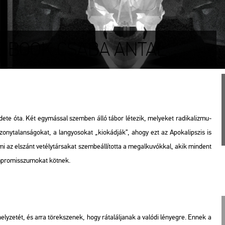
FE BOOK CSABA ANTAL
­de­te óta. Két egy­más­sal szem­ben álló tábor lé­te­zik, me­lye­ket ra­di­ka­liz­mu­
zony­ta­lan­sá­go­kat, a lan­gyo­so­kat „ki­okád­ják”, ahogy ezt az Apo­ka­lip­szis is
, ami az el­szánt ve­tély­tár­sa­kat szem­be­ál­lí­tot­ta a meg­al­ku­vók­kal, akik min­dent
 komp­ro­misszu­mo­kat köt­nek.
hely­ze­tét, és arra tö­rek­sze­nek, hogy rá­ta­lál­ja­nak a va­ló­di lé­nyeg­re. Ennek a