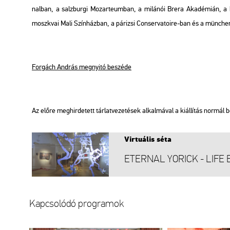
nal­ban, a salz­bur­gi Mo­zar­te­um­ban, a mi­lá­nói Brera Aka­dé­mi­án,
moszk­vai Mali Szín­ház­ban, a pá­ri­zsi Con­ser­va­to­ire-ban és a mün­che­
For­gách And­rás meg­nyi­tó be­szé­de
Az előre meg­hir­de­tett tár­lat­ve­ze­té­sek al­kal­má­val a ki­ál­lí­tás nor­mál 
Vir­tu­á­lis séta
ETER­NAL YO­RICK - LIF
Kap­cso­ló­dó prog­ra­mok