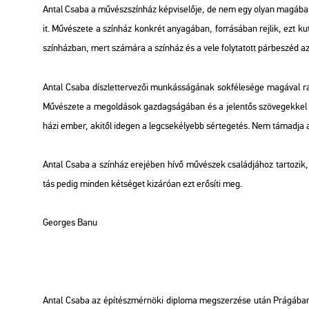
Antal Csaba a mű­vész­szín­ház kép­vi­se­lő­je, de nem egy olyan ma­gá­ba for
it. Mű­vé­sze­te a szín­ház konk­rét anya­gá­ban, for­rá­sá­ban rej­lik, ezt ku­t
szín­ház­ban, mert szá­má­ra a szín­ház és a vele foly­ta­tott pár­be­széd az 
Antal Csaba dísz­let­ter­ve­zői mun­kás­sá­gá­nak sok­fé­le­sé­ge ma­gá­val ra
Mű­vé­sze­te a meg­ol­dá­sok gaz­dag­sá­gá­ban és a je­len­tős szö­ve­gek­k
há­zi ember, aki­től ide­gen a leg­cse­ké­lyebb sér­te­ge­tés. Nem tá­mad­ja a 
Antal Csaba a szín­ház ere­jé­ben hívő mű­vé­szek csa­lád­já­hoz tar­to­zik, 
tás pedig min­den két­sé­get ki­zá­ró­an ezt erő­sí­ti meg.
Ge­or­ges Banu
Antal Csaba az épí­tész­mér­nö­ki dip­lo­ma meg­szer­zé­se után Prá­gá­ban ta