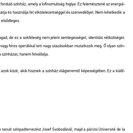
­du­ló szín­ház, amely a ki­fi­no­mult­ság fog­lya. Ez fel­emész­te­né az ener­gi­á­
at­ja és hasz­nál­ja fel el­kö­te­le­zett­ség­gel és szen­ve­déllyel. Nem ké­tel­ke­dik a
el­sőd­le­ges.
gad, de ez a sok­fé­le­ség nem je­lent sem­le­ges­sé­get, iden­ti­tás nél­kü­li­sé­get.
el vagy híres ope­rák­kal tett nagy uta­zá­sok­ban mu­tat­ko­zik meg. Ő olyan szín­
szín­há­zat, hanem fel­vál­lal­ja.
azok közé, akik hisz­nek a szín­ház vi­lág­te­rem­tő ké­pes­sé­gé­ben. Ez a ki­ál­lí­
­nult szín­pad­ter­ve­zést Josef Svo­bo­dá­nál, majd a pá­ri­zsi Uni­ver­si­té de la