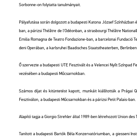
Sor­bonne-on foly­tat­ta ta­nul­má­nya­it.
Pá­lya­fu­tá­sa során dol­go­zott a bu­da­pes­ti Ka­to­na Jó­zsef Szín­ház­ba
ban, a pá­ri­zsi Théâtre de l'Odé­on­ban, a stras­bour­gi Théâtre Na­ti­o­nal­
Emi­lia Ro­mag­na de Te­at­ro Fon­daz­io­ne-ban, a bar­ce­lo­nai Fun­da­ció Te
de­ni Ope­rá­ban, a karls­ru­hei Baadis­ches Sta­at­st­hea­ter­ben, Ber­lin­ben
Ő szer­vez­te a bu­da­pes­ti UTE Fesz­ti­vált és a Ve­len­cei Nyílt Szín­pad Fesz
ve­zé­sé­ben a bu­da­pes­ti Mű­csar­nok­ban.
Szá­mos díjat és ki­tün­te­tést ka­pott, mun­ká­it ki­ál­lí­tot­ták a Prá­gai Qu
Fesz­ti­vá­lon, a bu­da­pes­ti Mű­csar­nok­ban és a pá­ri­zsi Petit Pa­la­is-ban.
Ala­pí­tó tagja a Gi­or­gio Streh­ler által 1989-ben lét­re­ho­zott Union de
Ta­ní­tott a bu­da­pes­ti Bar­tók Béla Kon­zer­va­tó­ri­um­ban, a gi­es­se­ni In