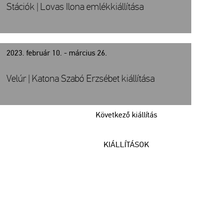
Stációk | Lovas Ilona emlékkiállítása
2023. február 10. - március 26.
Velúr | Katona Szabó Erzsébet kiállítása
Következő kiállítás
KIÁLLÍTÁSOK