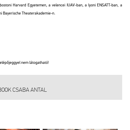
 a bos­to­ni Har­vard Egye­te­men, a ve­len­cei IUAV-ban, a lyoni EN­SATT-ban, a
ni Baye­ris­che Thea­ter­aka­de­mie-n.
be­lé­pő­jeggyel nem lá­to­gat­ha­tó!
E BOOK CSABA ANTAL