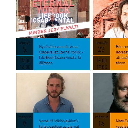
feb­ru­ár
feb­ru­ár
Nyitó tár­lat­ve­ze­tés Antal
Bérczes 
5.
23.
Csa­bá­val az Eter­nal Yo­rick -
lat­ve­z
Life Book Csaba Antal c. ki­
ál­lí­tá­
15.00
18.00
ál­lí­tá­son
té­ben
16.00
19.00
már­ci­us
már­ci­us
Ve­csei H. Mik­lós exk­lu­zív
Máté Gáb
9.
16.
tár­lat­ve­ze­té­se az Eter­nal
ve­ze­té­