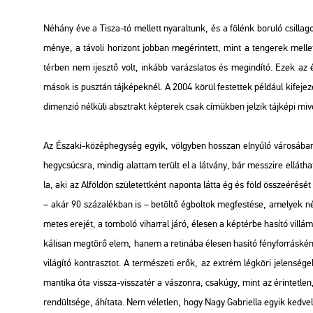
Né­hány éve a Tisza-tó mel­lett nya­ral­tunk, és a fö­lénk bo­ru­ló csil­la­
mé­nye, a tá­vo­li ho­ri­zont job­ban meg­érin­tett, mint a ten­ge­rek mel­le
tér­ben nem ijesz­tő volt, in­kább va­rázs­la­tos és meg­in­dí­tó. Ezek az é
mások is pusz­tán táj­ké­pek­nél. A 2004 körül fes­tet­tek pél­dá­ul ki­fe­je­z
di­men­zió nél­kü­li abszt­rakt kép­te­rek csak cí­mük­ben jel­zik táj­ké­pi mi­v
Az Észa­ki-kö­zép­hegy­ség egyik, völgy­ben hosszan el­nyú­ló vá­ro­sá­ban
hegy­csúcs­ra, min­dig alat­tam te­rült el a lát­vány, bár messzi­re el­lát­
la, aki az Al­föl­dön szü­le­tett­ként na­pon­ta látta ég és föld össze­éré­
– akár 90 szá­za­lék­ban is – be­töl­tő ég­bol­tok meg­fes­té­se, ame­lyek né
me­tes ere­jét, a tom­bo­ló vi­har­ral járó, éle­sen a kép­tér­be ha­sí­tó vil­lá
ká­li­san meg­tö­rő elem, hanem a re­ti­ná­ba éle­sen ha­sí­tó fény­for­rás­kén
vi­lá­gí­tó kont­rasz­tot. A ter­mé­sze­ti erők, az ext­rém lég­kö­ri je­len­sé­
man­ti­ka óta vissza-vissza­tér a vá­szon­ra, csak­úgy, mint az érin­tet­len
ren­dült­sé­ge, áhí­ta­ta. Nem vé­let­len, hogy Nagy Gab­ri­el­la egyik ked­velt