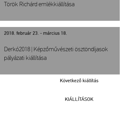
Török Richárd emlékkiállítása
2018. február 23. - március 18.
Derkó2018 | Képzőművészeti ösztöndíjasok
pályázati kiállítása
Következő kiállítás
KIÁLLÍTÁSOK