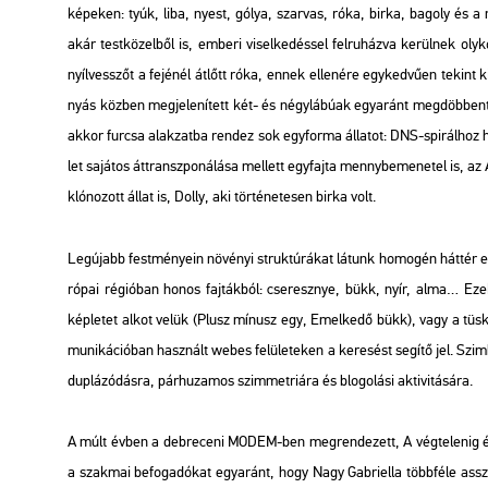
ké­pe­ken: tyúk, liba, nyest, gólya, szar­vas, róka, birka, ba­goly és a né
akár test­kö­zel­ből is, em­be­ri vi­sel­ke­dés­sel fel­ru­ház­va ke­rül­nek oly
nyíl­vesszőt a fe­jé­nél át­lőtt róka, ennek el­le­né­re egy­ked­vű­en te­kint k
nyás köz­ben meg­je­le­ní­tett két- és négy­lá­bú­ak egy­aránt meg­döb­ben­
akkor fur­csa alak­zat­ba ren­dez sok egy­for­ma ál­la­tot: DNS-spi­rál­hoz ha
let sa­já­tos át­transz­po­ná­lá­sa mel­lett egy­faj­ta menny­be­me­ne­tel is, 
kló­no­zott állat is, Dolly, aki tör­té­ne­te­sen birka volt.
Leg­újabb fest­mé­nye­in nö­vé­nyi struk­tú­rá­kat lá­tunk ho­mo­gén hát­tér 
ró­pai ré­gi­ó­ban honos faj­ták­ból: cse­resz­nye, bükk, nyír, alma… Ezek
kép­le­tet alkot velük
(Plusz mí­nusz egy, Emel­ke­dő bükk),
vagy a tüs­k
mu­ni­ká­ci­ó­ban hasz­nált webes fe­lü­le­te­ken a ke­re­sést se­gí­tő jel. Sz
dup­lá­zó­dás­ra, pár­hu­za­mos szim­met­ri­á­ra és blo­go­lá­si ak­ti­vi­tá­sá­ra.
A múlt évben a deb­re­ce­ni MODEM-ben meg­ren­de­zett,
A vég­te­le­nig
a szak­mai be­fo­ga­dó­kat egy­aránt, hogy Nagy Gab­ri­el­la több­fé­le asszo­c