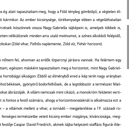
gos ég alatt ta­pasz­tal­tam meg, hogy a Föld tény­leg göm­bö­lyű, a vég­te­len él­
tt bár­mi­kor. Az ember ki­csiny­sé­ge, tö­ré­keny­sé­ge ebben a vé­ge­lát­ha­tat­lan
r­zé­sek kö­szön­nek vissza Nagy Gab­ri­el­la táj­ké­pe­in is, ame­lyek töb­bek is,
et­ten nél­kü­löz­nek min­den arra utaló mo­tí­vu­mot, a szí­nes sí­kok­ból fel­épü­lő,
ol­tu­kat
(Zöld vihar, Fel­hős nap­le­men­te, Zöld víz, Fehér ho­ri­zont)
.
 nőt­tem fel, ahon­nan az erdők tíz­perc­nyi já­rás­ra van­nak. Ha fel­ér­tem egy
hat­tam, egé­szen más­ként ta­pasz­tal­tam meg a ho­ri­zon­tot, mint Nagy Gab­ri­el­
sét a hor­to­bá­gyi sík­sá­gon. Ebből az él­mény­ből ered a kép terét nagy arány­ban
hol bé­ké­sek, gyö­nyö­rű bo­dor­fel­hő­sek, de a leg­több­ször a ter­mé­szet fé­lel­
­mo­kat áb­rá­zol­ják. A vil­lám nem­csak mint ci­ká­zó, a mo­no­króm fe­lü­le­tet ver­ti­
t is fon­tos a festő szá­má­ra, ahogy a ho­ri­zont­vo­na­lak­nál is al­kal­maz­za ezt a
gek – a vil­lá­mok mel­lett a vihar, a tor­ná­dó – meg­je­le­ní­té­se a 19. szá­za­di ro­
, fen­sé­ges ter­mé­szet­be ve­tett ki­csiny ember ma­gá­nya, kí­ván­csi­sá­ga, meg­
 fes­tő­je Ca­spar David Fried­rich, aki­nek tájba he­lye­zett staf­fázs fi­gu­rái ih­le­