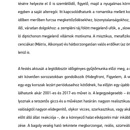
té­sé­re he­lyez­te el ő is szem­lé­lő­dő, fi­gye­lő, majd a nyu­gal­mas kör­nye­
egy­ben a saját al­te­re­gói. Itt kap­cso­lód­ha­tunk a ro­man­ti­ka mel­lett ko­
idő­ben me­rő­ben fur­csa meg­ket­tő­ző­dé­sek­hez, bi­zony­ta­lan­sá­gok­hoz,
illő, vá­rat­lan dol­gok­hoz: a zemp­lé­ni táj fö­lött meg­je­le­nő ufók, a „s
ló dip­ti­cho­non meg­je­le­nő vil­lá­mok mo­tí­vu­ma. A misz­ti­kus, me­ta­fi­zi­
cen­ci­á­kat
(Mát­rix, Al­ko­nyat)
és hát­bor­zon­ga­tó­an valós er­dő­ket (az ön­
le­nül is.
A fes­tés ak­tu­sát a leg­több­ször idő­igé­nyes gyűj­tő­mun­ka előzi meg, a 
sét kö­ve­tő­en so­ro­za­tok­ban gon­dol­ko­zik
(Hi­deg­front, Fi­gye­lem, A v
egy-egy kor­szak le­zárt pe­ri­ó­du­sa­i­hoz kö­tőd­nek, ha elő­jön egy újabb
lál­ha­tunk akár 2001-es és 2017-es művet is. A leg­egy­sé­ge­sebb – és m
lyoz­nak a tet­sze­tős giccs és a mű­vé­szet ha­tá­rán: na­gyon re­a­lisz­ti­ku­s
va­ló­ság­tól na­gyon el­ide­ge­ní­tő, oly­kor vic­ces, szar­kasz­ti­kus, vagy
előtt álló állat re­ak­ci­ó­ja –, de a könnye­ző halat el­kép­zel­ni már in­káb
zé­se. A ba­goly ve­sé­ig ható te­kin­te­te meg­bor­zon­gat, re­á­lis, szür­re­á