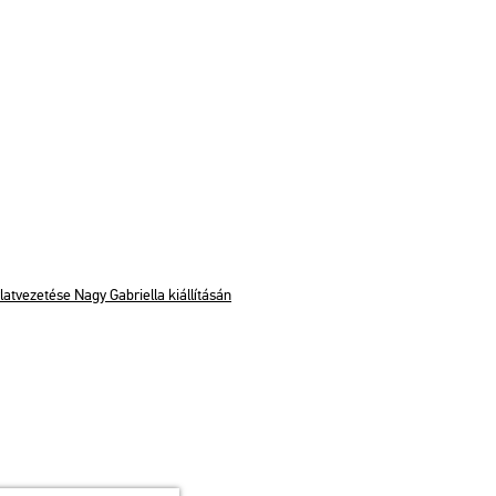
­ve­ze­té­se Nagy Gab­ri­el­la ki­ál­lí­tá­sán