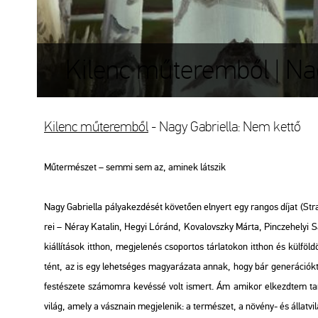
Kilenc műteremből | Na
Ki­lenc mű­te­rem­ből
- Nagy Gab­ri­el­la: Nem kettő
Mű­ter­mé­szet – semmi sem az, ami­nek lát­szik
Nagy Gab­ri­el­la pá­lya­kez­dé­sét kö­ve­tő­en el­nyert egy ran­gos díjat (St
rei – Néray Ka­ta­lin, Hegyi Ló­ránd, Ko­va­lovsz­ky Márta, Pin­c­ze­he­lyi Sán
ki­ál­lí­tá­sok itt­hon, meg­je­le­nés cso­por­tos tár­la­to­kon itt­hon és kül­
tént, az is egy le­het­sé­ges ma­gya­rá­za­ta annak, hogy bár ge­ne­rá­ci­ók­
fes­té­sze­te szá­mom­ra ke­vés­sé volt is­mert. Ám ami­kor el­kezd­tem ta­nu
világ, amely a vász­na­in meg­je­le­nik: a ter­mé­szet, a nö­vény- és ál­lat­vi­