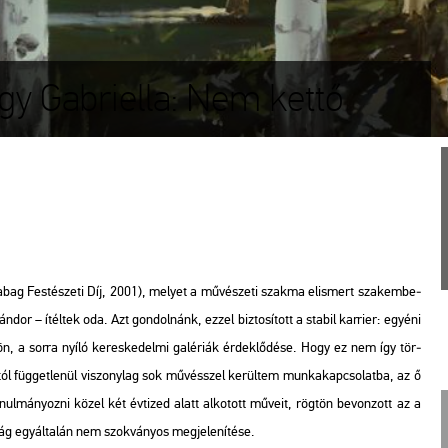
gy Gabriella: Nem kettő
ra­bag Fes­té­sze­ti Díj, 2001), me­lyet a mű­vé­sze­ti szak­ma el­is­mert szak­em­be­
­dor – ítél­tek oda. Azt gon­dol­nánk, ezzel biz­to­sí­tott a sta­bil kar­ri­er: egyé­ni
föl­dön, a sorra nyíló ke­res­ke­del­mi ga­lé­ri­ák ér­dek­lő­dé­se. Hogy ez nem így tör­
tól füg­get­le­nül vi­szony­lag sok mű­vésszel ke­rül­tem mun­ka­kap­cso­lat­ba, az ő
l­má­nyoz­ni közel két év­ti­zed alatt al­ko­tott mű­ve­it, rög­tön be­von­zott az a
lág egy­ál­ta­lán nem szok­vá­nyos meg­je­le­ní­té­se.