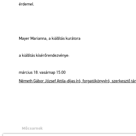
ér­de­mel.
Mayer Ma­ri­an­na, a ki­ál­lí­tás ku­rá­to­ra
a ki­ál­lí­tás kí­sé­rő­ren­dez­vé­nye:
már­ci­us 18. va­sár­nap 15.00
Né­meth Gábor Jó­zsef At­ti­la-díjas író, for­ga­tó­könyv­író, szer­kesz­tő tár­lat
Műcsarnok