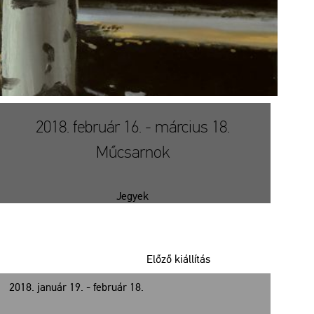
2018. február 16. - március 18.
Műcsarnok
Jegyek
Előző kiállítás
2018. január 19. - február 18.