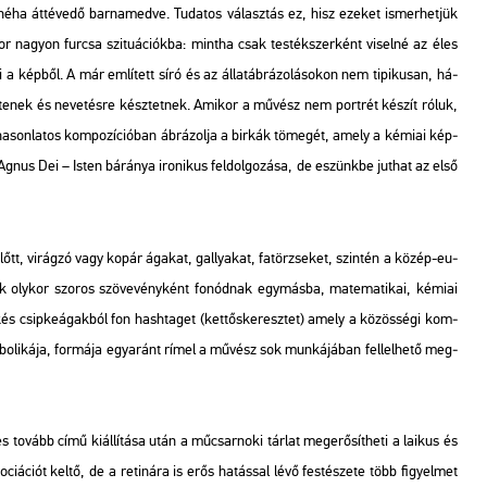
ha át­té­ve­dő bar­na­med­ve. Tu­da­tos vá­lasz­tás ez, hisz eze­ket is­mer­het­jük
­kor na­gyon fur­csa szi­tu­á­ci­ók­ba: mint­ha csak test­ék­szer­ként vi­sel­né az éles
i a kép­ből. A már em­lí­tett síró és az ál­lat­áb­rá­zo­lá­so­kon nem ti­pi­ku­san, há­
te­nek és ne­ve­tés­re kész­tet­nek. Ami­kor a mű­vész nem port­rét ké­szít róluk,
­son­la­tos kom­po­zí­ci­ó­ban áb­rá­zol­ja a bir­kák tö­me­gét, amely a ké­mi­ai kép­
az Agnus Dei – Isten bá­rá­nya iro­ni­kus fel­dol­go­zá­sa, de eszünk­be jut­hat az első
előtt, vi­rág­zó vagy kopár ága­kat, gallya­kat, fa­tör­zse­ket, szin­tén a közép-eu­
 oly­kor szo­ros szö­ve­vény­ként fo­nód­nak egy­más­ba, ma­te­ma­ti­kai, ké­mi­ai
és csip­ke­ágak­ból fon hash­ta­get (ket­tős­ke­resz­tet) amely a kö­zös­sé­gi kom­
im­bo­li­ká­ja, for­má­ja egy­aránt rímel a mű­vész sok mun­ká­já­ban fel­lel­he­tő meg­
 és to­vább
című ki­ál­lí­tá­sa után a mű­csar­no­ki tár­lat meg­erő­sít­he­ti a la­i­kus és
i­á­ci­ót keltő, de a re­ti­ná­ra is erős ha­tás­sal lévő fes­té­sze­te több fi­gyel­met