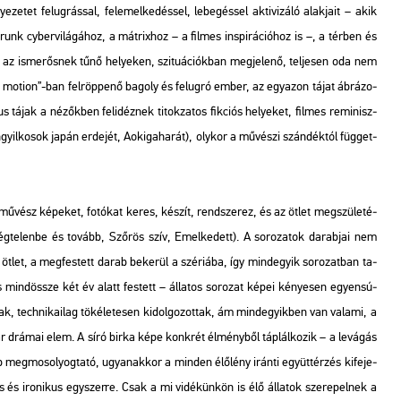
ze­tet fel­ug­rás­sal, fel­emel­ke­dés­sel, le­be­gés­sel ak­ti­vi­zá­ló alak­ja­it – akik
runk cy­ber­vi­lá­gá­hoz, a mát­rix­hoz – a fil­mes ins­pi­rá­ci­ó­hoz is –, a tér­ben és
 az is­me­rős­nek tűnő he­lye­ken, szi­tu­á­ci­ók­ban meg­je­le­nő, tel­je­sen oda nem
low mo­ti­on”-ban fel­röp­pe­nő ba­goly és fel­ug­ró ember, az egy­azon tájat áb­rá­zo­
kus tájak a né­zők­ben fel­idéz­nek ti­tok­za­tos fik­ci­ós he­lye­ket, fil­mes re­mi­nisz­
gyil­ko­sok japán er­de­jét, Aok­iga­ha­rát), oly­kor a mű­vé­szi szán­dék­tól füg­get­
mű­vész ké­pe­ket, fo­tó­kat keres, ké­szít, rend­sze­rez, és az ötlet meg­szü­le­té­
ég­te­len­be és to­vább, Sző­rös szív, Emel­ke­dett)
. A so­ro­za­tok da­rab­jai nem
 ötlet, a meg­fes­tett darab be­ke­rül a szé­ri­á­ba, így mind­egyik so­ro­zat­ban ta­
ind­össze két év alatt fes­tett – ál­la­tos so­ro­zat képei ké­nye­sen egyen­sú­
ak, tech­ni­ka­i­lag tö­ké­le­te­sen ki­dol­go­zot­tak, ám mind­egyik­ben van va­la­mi, a
 akár drá­mai elem. A síró birka képe konk­rét él­mény­ből táp­lál­ko­zik – a le­vá­gás
b meg­mo­so­lyog­ta­tó, ugyan­ak­kor a min­den élő­lény irán­ti együtt­ér­zés ki­fe­je­
­lis és iro­ni­kus egy­szer­re. Csak a mi vi­dé­kün­kön is élő ál­la­tok sze­re­pel­nek a