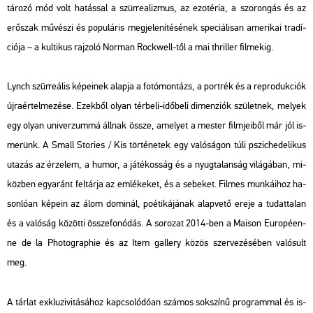
tá­ro­zó mód volt ha­tás­sal a szür­re­a­liz­mus, az ezo­té­ria, a szo­ron­gás és az
erő­szak mű­vé­szi és po­pu­lá­ris meg­je­le­ní­té­sé­nek spe­ci­á­li­san ame­ri­kai tra­dí­
ci­ó­ja – a kul­ti­kus raj­zo­ló Nor­man Rock­well-től a mai th­ril­ler fil­me­kig.
Lynch szür­re­á­lis ké­pe­i­nek alap­ja a fo­tó­mon­tázs, a port­rék és a re­pro­duk­ci­ók
új­ra­ér­tel­me­zé­se. Ezek­ből olyan tér­be­li-idő­be­li di­men­zi­ók szü­let­nek, me­lyek
egy olyan uni­ver­zum­má áll­nak össze, ame­lyet a mes­ter film­je­i­ből már jól is­
me­rünk. A
Small Stori­es / Kis tör­té­ne­tek
egy va­ló­sá­gon túli pszi­che­de­li­kus
uta­zás az ér­ze­lem, a humor, a já­té­kos­ság és a nyug­ta­lan­ság vi­lá­gá­ban, mi­
köz­ben egy­aránt fel­tár­ja az em­lé­ke­ket, és a se­be­ket. Fil­mes mun­ká­i­hoz ha­
son­ló­an ké­pe­in az álom do­mi­nál, po­é­ti­ká­já­nak alap­ve­tő ereje a tu­dat­ta­lan
és a va­ló­ság kö­zöt­ti össze­fo­nó­dás. A so­ro­zat 2014-ben a Ma­i­son Eu­ro­pé­en­
ne de la Pho­to­gra­p­hie és az Item gal­lery közös szer­ve­zé­sé­ben va­ló­sult
meg.
A tár­lat exk­lu­zi­vi­tá­sá­hoz kap­cso­ló­dó­an szá­mos sok­szí­nű prog­ram­mal és is­