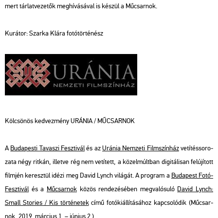
mert tár­lat­ve­ze­tők meg­hí­vá­sá­val is ké­szül a Mű­csar­nok.
Ku­rá­tor: Szar­ka Klára fo­tó­tör­té­nész
Köl­csö­nös ked­vez­mény URÁ­NIA / MŰ­CSAR­NOK
A
Bu­da­pes­ti Ta­va­szi Fesz­ti­vál
és az
Urá­nia Nem­ze­ti Film­szín­ház
ve­tí­tés­so­ro­
za­ta négy rit­kán, il­let­ve rég nem ve­tí­tett, a kö­zel­múlt­ban di­gi­tá­li­san fel­újí­tott
film­jén ke­resz­tül idézi meg David Lynch vi­lá­gát. A prog­ram a
Bu­da­pest Fo­tó­
Fesz­ti­vál
és a
Mű­csar­nok
közös ren­de­zé­sé­ben meg­va­ló­su­ló
David Lynch:
Small Stori­es / Kis tör­té­ne­tek
című fo­tó­ki­ál­lí­tá­sá­hoz kap­cso­ló­dik (Mű­csar­
nok, 2019. már­ci­us 1. – jú­ni­us 2.).