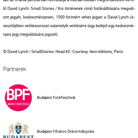
lő David Lynch: Small Stori­es / Kis tör­té­ne­tek című fo­tó­ki­ál­lí­tá­sá­ra meg­vál­
tott je­gyét, ked­vez­mé­nye­sen, 1500 fo­rin­tért vehet je­gyet a David Lynch út­
vesz­tő­jé­ben ve­tí­tés­so­ro­zat va­la­me­lyik ve­tí­té­sé­re (egy be­lé­pő egy ked­vez­mé­
nyes jegy meg­vál­tá­sá­ra jo­go­sít).
© David Lynch / Small­St­ori­es: Head #2- Co­ur­tesy: Item édi­tions, Paris
Part­ne­rek
Bu­da­pest Fo­tó­Fesz­ti­vál
Bu­da­pest Fő­vá­ros Ön­kor­mány­za­ta