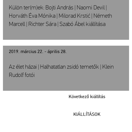
Külön ter(m)ek: Bojti András | Naomi Devil |
Horváth Éva Mónika | Milorad Krstić | Németh
Marcell | Richter Sára | Szabó Ábel kiállítása
2019. március 22. - április 28.
Az élet házai | Halhatatlan zsidó temetők | Klein
Rudolf fotói
Következő kiállítás
KIÁLLÍTÁSOK