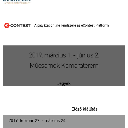
A pá­lyá­zat on­line rend­sze­re az eCon­test Plat­form
2019. március 1. - június 2.
Műcsarnok Kamaraterem
Jegyek
Előző kiállítás
2019. február 27. - március 24.