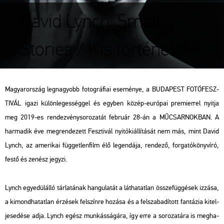
David Lynch: Small
Stories / Kis történetek
Ma­gyar­or­szág leg­na­gyobb fo­tog­rá­fi­ai ese­mé­nye, a BU­DA­PEST FO­TÓ­FESZ­
TI­VÁL igazi kü­lön­le­ges­ség­gel és egy­ben közép-eu­ró­pai pre­mi­er­rel nyit­ja
meg 2019-es ren­dez­vény­so­ro­za­tát feb­ru­ár 28-án a MŰ­CSAR­NOK­BAN. A
har­ma­dik éve meg­ren­de­zett Fesz­ti­vál nyi­tó­ki­ál­lí­tá­sát nem más, mint David
Lynch, az ame­ri­kai füg­get­len­film élő le­gen­dá­ja, ren­de­ző, for­ga­tó­könyv­író,
festő és ze­nész jegy­zi.
Lynch egye­dül­ál­ló tár­la­tá­nak han­gu­la­tát a lát­ha­tat­lan össze­füg­gé­sek iz­zá­sa,
a ki­mond­ha­tat­lan ér­zé­sek fel­szín­re ho­zá­sa és a fel­sza­ba­dí­tott fan­tá­zia ki­tel­
je­se­dé­se adja. Lynch egész mun­kás­sá­gá­ra, így erre a so­ro­za­tá­ra is meg­ha­