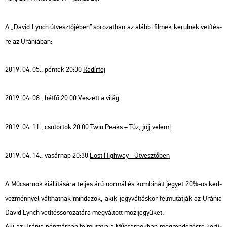
A „
David Lynch út­vesz­tő­jé­ben
” so­ro­zat­ban az aláb­bi fil­mek ke­rül­nek ve­tí­tés­
re az Urá­ni­á­ban:
2019. 04. 05., pén­tek 20:30
Ra­dír­fej
2019. 04. 08., hétfő 20:00
Ve­szett a világ
2019. 04. 11., csü­tör­tök 20:00
Twin Peaks – Tűz, jöjj velem!
2019. 04. 14., va­sár­nap 20:30
Lost High­way - Út­vesz­tő­ben
A Mű­csar­nok ki­ál­lí­tá­sá­ra tel­jes árú nor­mál és kom­bi­nált je­gyet 20%-os ked­
vez­ménnyel vált­hat­nak mind­azok, akik jegy­vál­tás­kor fel­mu­tat­ják az Urá­nia
David Lynch ve­tí­tés­so­ro­za­tá­ra meg­vál­tott mo­zi­je­gyü­ket.
Aki az Urá­nia pénz­tár­ban fel­mu­tat­ja a Mű­csar­nok­ban meg­ren­de­zés­re ke­rü­