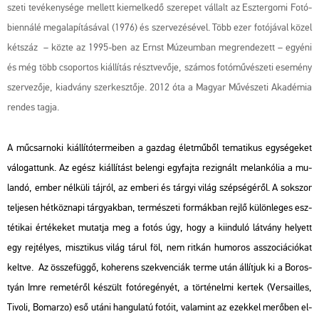
sze­ti te­vé­keny­sé­ge mel­lett ki­emel­ke­dő sze­re­pet vál­lalt az Esz­ter­go­mi Fo­tó­
bi­en­ná­lé meg­ala­pí­tá­sá­val (1976) és szer­ve­zé­sé­vel. Több ezer fo­tó­já­val közel
két­száz – közte az 1995-ben az Ernst Mú­ze­um­ban meg­ren­de­zett – egyé­ni
és még több cso­por­tos ki­ál­lí­tás részt­ve­vő­je, szá­mos fo­tó­mű­vé­sze­ti ese­mény
szer­ve­ző­je, ki­ad­vány szer­kesz­tő­je. 2012 óta a Ma­gyar Mű­vé­sze­ti Aka­dé­mia
ren­des tagja.
A mű­csar­no­ki ki­ál­lí­tó­ter­me­i­ben a gaz­dag élet­mű­ből te­ma­ti­kus egy­sé­ge­ket
vá­lo­gat­tunk. Az egész ki­ál­lí­tást be­len­gi egy­faj­ta re­zig­nált me­lan­kó­lia a mu­
lan­dó, ember nél­kü­li táj­ról, az em­be­ri és tár­gyi világ szép­sé­gé­ről. A sok­szor
tel­je­sen hét­köz­na­pi tár­gyak­ban, ter­mé­sze­ti for­mák­ban rejlő kü­lön­le­ges esz­
té­ti­kai ér­té­ke­ket mu­tat­ja meg a fotós úgy, hogy a ki­in­du­ló lát­vány he­lyett
egy rej­té­lyes, misz­ti­kus világ tárul föl, nem rit­kán hu­mo­ros asszo­ci­á­ci­ó­kat
kelt­ve. Az össze­füg­gő, ko­he­rens szek­ven­ci­ák terme után ál­lít­juk ki a Bo­ros­
tyán Imre re­me­té­ről ké­szült fo­tó­re­gé­nyét, a tör­té­nel­mi ker­tek (Ver­sailles,
Ti­vo­li, Bom­ar­zo) eső utáni han­gu­la­tú fo­tó­it, va­la­mint az ezek­kel me­rő­ben el­