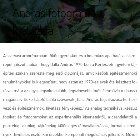
András fotográfus
kiállítása
A szar­va­si ar­bo­ré­tum­ban töl­tött gye­rek­kor és a bo­ta­ni­kus apa ha­tá­sa is sze­
re­pet ját­szott abban, hogy Balla And­rás 1970-ben a Ker­té­sze­ti Egye­tem táj­
épí­tés sza­kán sze­rez­te meg első dip­lo­má­ját, amit ké­sőbb épí­tész­mér­nö­ki
ta­nul­má­nyok­kal is ki­egé­szí­tett, hogy aztán az 1970-es évek óta ké­szí­tett fo­
tó­i­val mára az egyik leg­sok­ol­da­lúbb, leg­szí­ne­sebb fotós élet­mű­vét tud­has­sa
ma­gá­é­nak. Beke Lász­ló ta­lá­ló sza­va­i­val: „Balla And­rás fog­lal­ko­zá­sa kert­ter­
ve­ző és épí­tész­mér­nök, hi­va­tá­sa fény­ké­pész.” Az ana­lóg tech­ni­ká­val ké­szült
fo­tó­kat és fo­to­g­ra­mo­kat az ex­pe­ri­men­tá­lis kí­sér­le­tek­től, a csend­élet­től a
port­ré­kig, ak­to­kig, táj­ké­pe­kig kü­lön­le­ges té­ma­vá­lasz­tá­sok, for­mai le­le­mé­
nyek, ki­vé­te­les esz­té­ti­kai ér­zék­kel kom­po­nált meg­ol­dá­sok jel­lem­zik. Mű­vé­