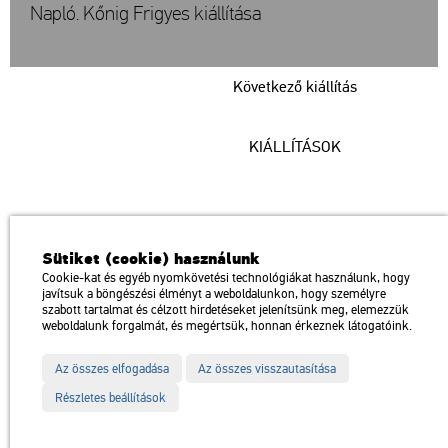
Napló. Kőnig Frigyes kiállítása
Következő kiállítás
KIÁLLÍTÁSOK
Műcsarnok
Sütiket (cookie) használunk
a Magyar Művészeti Akadémia intézménye
Cookie-kat és egyéb nyomkövetési technológiákat használunk, hogy
javítsuk a böngészési élményt a weboldalunkon, hogy személyre
1146 Budapest, Dózsa György út 37.
szabott tartalmat és célzott hirdetéseket jelenítsünk meg, elemezzük
Megközelíthető: Millenniumi Földalatti Vasút – Hősök tere megálló
térkép
weboldalunk forgalmát, és megértsük, honnan érkeznek látogatóink.
Trolibusz: 75, 79 / Autóbusz: 20, 30, 105
Az összes elfogadása
Az összes visszautasítása
Impresszum
Sitemap
Adatvédelem
Részletes beállítások