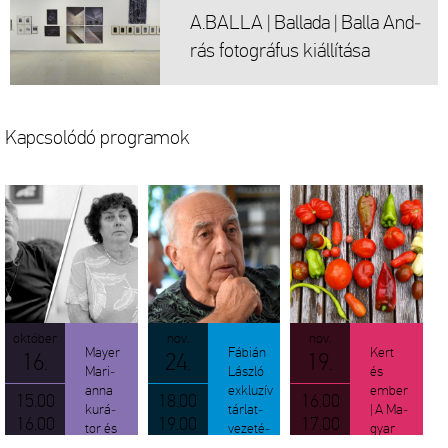
A.​BALLA | Bal­la­da | Balla And­
rás fo­tog­rá­fus ki­ál­lí­tá­sa
Kap­cso­ló­dó prog­ra­mok
ok­tó­ber
nov.
nov.
Mayer
Fá­bi­án
Kert
16.
24.
19.
Ma­ri­
Lász­ló
és
an­na
exk­lu­zív
ember
15.00
18.00
16.00
ku­rá­
tár­lat­
| A Ma­
16.00
19.00
17.00
tor és
ve­ze­té­
gyar
Balla
se Balla
Épí­tő­