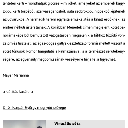
len­té­tes kerti – mond­hat­juk giccses – mi­li­ő­ket, ame­lye­ket az em­be­rek kagy­
ló­ból, kerti tör­pé­ből, szar­vas­agancs­ból, suta szob­rok­ból, nip­pek­ből épí­te­nek
az ud­va­ruk­ba. A har­ma­dik terem egy­faj­ta em­lék­ál­lí­tás a ki­halt er­dők­nek, az
ember nél­kü­li ár­té­ri táj­nak. A ko­ráb­ban
Me­ne­dék
címen meg­je­lent kötet pa­
no­rá­ma­ké­pe­i­ből be­mu­ta­tott vá­lo­ga­tás­ban meg­je­le­nik a fák­hoz fű­ző­dő von­
za­lom és tisz­te­let, az ágas-bogas gallyak esz­té­ti­zá­ló for­mái mel­lett vi­szont a
sötét tó­nu­sok komor han­gu­la­tú al­kal­ma­zá­sá­val is a ter­mé­szet sé­rü­lé­keny­
sé­gé­re, az egyen­súly meg­bom­lá­sá­nak ve­szé­lye­i­re hívja fel a fi­gyel­met.
Mayer Ma­ri­an­na
a ki­ál­lí­tás ku­rá­to­ra
Dr. S. Kár­pá­ti György meg­nyi­tó szö­ve­ge
Vir­tu­á­lis séta