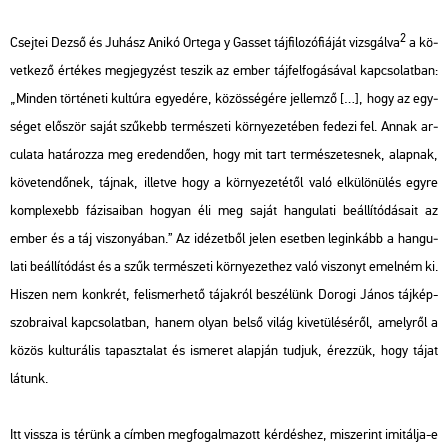
2
Csej­tei Dezső és Ju­hász Anikó Ort­ega y Gas­set táj­fi­lo­zó­fi­á­ját vizs­gál­va
a kö­
vet­ke­ző ér­té­kes meg­jegy­zést te­szik az ember táj­fel­fo­gá­sá­val kap­cso­lat­ban:
„Min­den tör­té­ne­ti kul­tú­ra egye­dé­re, kö­zös­sé­gé­re jel­lem­ző […], hogy az egy­
sé­get elő­ször saját szű­kebb ter­mé­sze­ti kör­nye­ze­té­ben fe­de­zi fel. Annak ar­
cu­la­ta ha­tá­roz­za meg ere­den­dő­en, hogy mit tart ter­mé­sze­tes­nek, alap­nak,
kö­ve­ten­dő­nek, táj­nak, il­let­ve hogy a kör­nye­ze­té­től való el­kü­lö­nü­lés egyre
komp­le­xebb fá­zi­sa­i­ban ho­gyan éli meg saját han­gu­la­ti be­ál­lí­tó­dá­sa­it az
ember és a táj vi­szo­nyá­ban.” Az idé­zet­ből jelen eset­ben leg­in­kább a han­gu­
la­ti be­ál­lí­tó­dást és a szűk ter­mé­sze­ti kör­nye­zet­hez való vi­szonyt emel­ném ki.
Hi­szen nem konk­rét, fel­is­mer­he­tő tá­jak­ról be­szé­lünk Do­ro­gi János táj­kép-
szob­ra­i­val kap­cso­lat­ban, hanem olyan belső világ ki­ve­tü­lé­sé­ről, amely­ről a
közös kul­tu­rá­lis ta­pasz­ta­lat és is­me­ret alap­ján tud­juk, érez­zük, hogy tájat
lá­tunk.
Itt vissza is té­rünk a cím­ben meg­fo­gal­ma­zott kér­dés­hez, mi­sze­rint imi­tál­ja-e