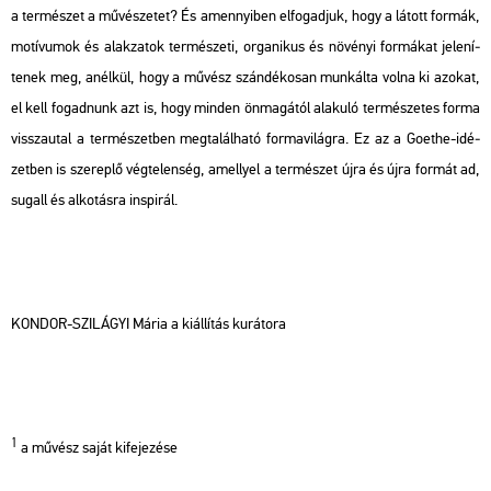
a ter­mé­szet a mű­vé­sze­tet? És amennyi­ben el­fo­gad­juk, hogy a lá­tott for­mák,
mo­tí­vu­mok és alak­za­tok ter­mé­sze­ti, or­ga­ni­kus és nö­vé­nyi for­má­kat je­le­ní­
te­nek meg, anél­kül, hogy a mű­vész szán­dé­ko­san mun­kál­ta volna ki azo­kat,
el kell fo­gad­nunk azt is, hogy min­den ön­ma­gá­tól ala­ku­ló ter­mé­sze­tes forma
vissza­utal a ter­mé­szet­ben meg­ta­lál­ha­tó for­ma­vi­lág­ra. Ez az a Goe­the-idé­
zet­ben is sze­rep­lő vég­te­len­ség, amellyel a ter­mé­szet újra és újra for­mát ad,
su­gall és al­ko­tás­ra ins­pi­rál.
KON­DOR-SZI­LÁ­GYI Mária a ki­ál­lí­tás ku­rá­to­ra
1
a mű­vész saját ki­fe­je­zé­se