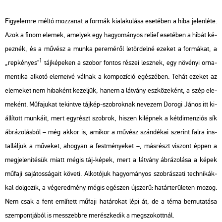
Fi­gye­lem­re méltó moz­za­nat a for­mák ki­ala­ku­lá­sa ese­té­ben a hiba je­len­lé­te.
Azok a finom ele­mek, ame­lyek egy ha­gyo­má­nyos re­li­ef ese­té­ben a hibát ké­
pez­nék, és a mű­vész a munka pe­re­mé­ről le­tör­del­né eze­ket a for­má­kat, a
1
„rep­ké­nyes”
táj­ké­pe­ken a szo­bor fon­tos ré­szei lesz­nek, egy nö­vé­nyi or­na­
men­ti­ka al­ko­tó ele­me­i­vé vál­nak a kom­po­zí­ció egé­szé­ben. Tehát eze­ket az
ele­me­ket nem hi­ba­ként ke­zel­jük, hanem a lát­vány esz­kö­ze­ként, a szép ele­
me­ként. Mű­fa­ju­kat te­kint­ve táj­kép-szob­rok­nak ne­ve­zem Do­ro­gi János itt ki­
ál­lí­tott mun­ká­it, mert egy­részt szob­rok, hi­szen ki­lép­nek a két­di­men­zi­ós sík
áb­rá­zo­lás­ból – még akkor is, ami­kor a mű­vész szán­dé­kai sze­rint falra ins­
tal­lál­juk a mű­ve­ket, aho­gyan a fest­mé­nye­ket –, más­részt vi­szont éppen a
meg­je­le­ní­té­sük miatt mégis táj-képek, mert a lát­vány áb­rá­zo­lá­sa a képek
mű­fa­ji sa­já­tos­sá­ga­it kö­ve­ti. Al­ko­tó­juk ha­gyo­má­nyos szob­rá­sza­ti tech­ni­kák­
kal dol­go­zik, a vég­ered­mény mégis egé­szen új­sze­rű: ha­tár­te­rü­le­ten mozog.
Nem csak a fent em­lí­tett mű­fa­ji ha­tá­ro­kat lépi át, de a téma be­mu­ta­tá­sa
szem­pont­já­ból is messzebb­re me­rész­ke­dik a meg­szo­kott­nál.