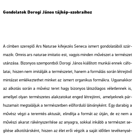
Gon­do­la­tok Do­ro­gi János táj­kép-szob­ra­i­hoz
A cím­ben sze­rep­lő Ars Na­tu­rae ki­fe­je­zés Se­ne­ca is­mert gon­do­la­tá­ból szár­
ma­zik: Omnis ars na­tu­rae im­it­atio est, vagy­is min­den mű­vé­szet a ter­mé­szet
után­zá­sa. Bi­zo­nyos szem­pont­ból Do­ro­gi János ki­ál­lí­tott mun­kái ennek cá­fo­
la­tai, hi­szen nem imi­tál­ják a ter­mé­sze­tet, hanem a for­má­lás során lét­re­jö­vő
min­tá­zat em­lé­kez­tet­het min­ket az is­mert or­ga­ni­kus for­mák­ra. Ugyan­ak­kor
az al­ko­tás során a mű­vész teret hagy bi­zo­nyos lát­szó­la­gos vé­let­len­nek is,
amellyel olyan ter­mé­sze­tes alak­za­to­kat enged lét­re­jön­ni, ame­lyek­nek pár­
hu­za­ma­it meg­ta­lál­juk a ter­mé­szet­ben elő­for­du­ló lát­vány­ként. Egy da­ra­big a
mű­vész végzi a te­rem­tés ak­tu­sát, el­in­dít­ja a for­mát az útján, de ez nem a
mű­vé­szi aka­rat rá­kény­sze­rí­té­se az anyag­ra, sok­kal in­kább a ter­mé­szet se­
gí­té­se al­ko­tó­társ­ként, hi­szen az élet erői vég­zik a saját időt­len te­vé­keny­sé­