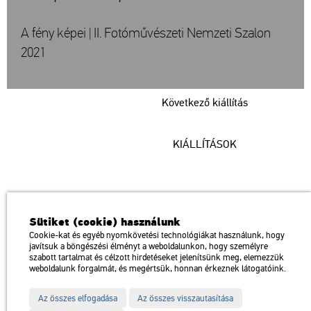
A fény képei | II. Fotóművészeti Nemzeti Szalon
2021
Következő kiállítás
KIÁLLÍTÁSOK
Műcsarnok
Sütiket (cookie) használunk
a Magyar Művészeti Akadémia intézménye
Cookie-kat és egyéb nyomkövetési technológiákat használunk, hogy
javítsuk a böngészési élményt a weboldalunkon, hogy személyre
1146 Budapest, Dózsa György út 37.
szabott tartalmat és célzott hirdetéseket jelenítsünk meg, elemezzük
Megközelíthető: Millenniumi Földalatti Vasút – Hősök tere megálló
térkép
weboldalunk forgalmát, és megértsük, honnan érkeznek látogatóink.
Trolibusz: 75, 79 / Autóbusz: 20, 30, 105
Az összes elfogadása
Az összes visszautasítása
Impresszum
Sitemap
Adatvédelem