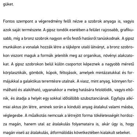
gü­ket.
Fon­tos szem­pont a vég­ered­mény felől nézve a szob­rok anya­ga is, vagy­is
azok saját ter­mé­sze­te. A gipsz ton­dók ese­té­ben a fe­lü­let raj­zo­sabb, gra­fi­ku­
sabb, míg a bronz szob­rok na­gyon erős fes­tői ha­tás­ról ta­nús­kod­nak. A gipsz
mun­ká­kon a vo­na­lak hoz­zák létre a táj­kép­re utaló lát­ványt, a bronz szob­ro­
kon vi­szont maguk a for­mák je­le­ní­tik meg az or­ga­ni­kus, nö­vé­nyi alak­za­to­
kat. A gipsz szob­ro­kon belül külön cso­por­tot ké­pez­nek a na­gyobb mé­re­tű
kör­plasz­ti­kák, göm­bök, kúpok, fél­to­já­sok, ame­lyek min­tá­za­tuk­kal és for­
má­juk­kal a ga­lak­ti­kus te­rem­tés­re utal­nak. A viasz, mint anyag, könnyen for­
mál­ha­tó és ala­kít­ha­tó, ugyan­ak­kor a meleg ha­tá­sá­ra fel­ol­dó­dik, vagy­is el­tű­
nik, és át­ad­ja a he­lyét egy sok­kal időt­ál­lóbb szubsz­tan­ci­á­nak. Egy­faj­ta al­kí­
mi­ai aktus jön létre, ami­nek során a ki­in­du­ló anyag át­ala­kul va­la­mi másba,
vég­le­ges­be. A mű­al­ko­tás nem­csak a lét­re­jött forma tö­ké­le­tes­sé­gét hor­doz­
za magán, hanem utal az át­ala­ku­lás fo­lya­ma­ta­i­ra is, akár úgy is, hogy
magán vi­se­li az át­ala­ku­lás, át­for­má­ló­dás kö­vet­kez­té­ben ki­ala­kult se­be­ket.