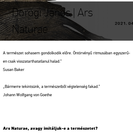
Dorogi János | Ars
Naturae
A ter­mé­szet so­ha­sem gon­dol­ko­dik előre. Ön­tör­vé­nyű rit­mu­sá­ban egy­sze­rű­
en csak vissza­tart­ha­tat­la­nul halad.”
Susan Baker
„Bár­mer­re te­kint­sünk, a ter­mé­szet­ből vég­te­len­ség fakad.”
Jo­hann Wolf­gang von Goe­the
Ars Na­tu­rae, avagy imi­tál­juk-e a ter­mé­sze­tet?