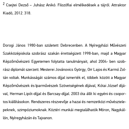
2
Csej­tei Dezső – Ju­hász Anikó: Fi­lo­zó­fi­ai el­mél­ke­dé­sek a táj­ról. Att­rak­tor
Kiadó, 2012. 318.
Do­ro­gi János 1980-ban szü­le­tett Deb­re­cen­ben. A Nyír­egy­há­zi Mű­vé­sze­ti
Szak­kö­zép­is­ko­la szob­rász sza­kán érett­sé­gi­zett 1998-ban, majd a Ma­gyar
Kép­ző­mű­vé­sze­ti Egye­te­men foly­tat­ta ta­nul­má­nya­it, ahol 2004- ben szob­
rász dip­lo­mát szer­zett. Mes­te­rei Jo­vá­no­vics György, Orr Lajos és Karmó Zol­
tán vol­tak. Mun­kás­sá­gát szá­mos díj­jal is­mer­ték el, töb­bek kö­zött a Ma­gyar
Kép­ző­mű­vé­szek és Ipar­mű­vé­szek Szö­vet­sé­gé­nek dí­já­val, Kótai Jó­zsef dí­já­
val, Her­man Lipót-díj­jal és Bar­csay-díj­jal. 2003 óta állít ki egyé­ni és cso­por­
tos ki­ál­lí­tá­so­kon. Rend­sze­res rész­ve­vő­je a hazai és nem­zet­kö­zi mű­vész­te­le­
pek­nek, szim­pó­zi­u­mok­nak. Köz­té­ri mun­kái meg­ta­lál­ha­tók Móron, Nagy­kál­
lón, Nyír­egy­há­zán és Taj­va­non.