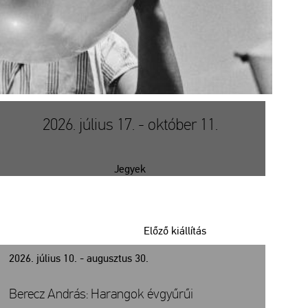
2026. július 17. - október 11.
Jegyek
Előző kiállítás
2026. július 10. - augusztus 30.
Berecz András: Harangok évgyűrűi