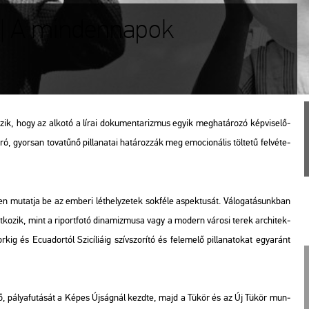
| A mindennapok
ik, hogy az al­ko­tó a lírai do­ku­men­ta­riz­mus egyik meg­ha­tá­ro­zó kép­vi­se­lő­
gyor­san to­va­tű­nő pil­la­na­tai ha­tá­roz­zák meg emo­ci­o­ná­lis töl­te­tű fel­vé­te­
n mu­tat­ja be az em­be­ri lét­hely­ze­tek sok­fé­le as­pek­tu­sát. Vá­lo­ga­tá­sunk­ban
at­ko­zik, mint a ri­port­fo­tó di­na­miz­mu­sa vagy a mo­dern vá­ro­si terek ar­chi­tek­
­kig és Ecua­dor­tól Szi­cí­li­á­ig szív­szo­rí­tó és fel­eme­lő pil­la­na­to­kat egy­aránt
, pá­lya­fu­tá­sát a
Képes Újság
nál kezd­te, majd a
Tükör
és az
Új Tükör
mun­