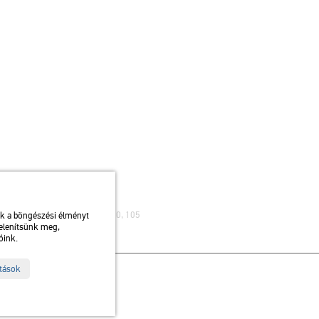
ibusz: 75, 79 / Autóbusz: 20, 30, 105
uk a böngészési élményt
jelenítsünk meg,
óink.
ítások