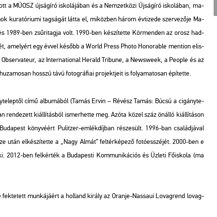
­tott a MÚOSZ új­ság­író is­ko­lá­já­ban és a Nem­zet­kö­zi Új­ság­író is­ko­lá­ban, ma­
 ku­ra­tó­ri­u­mi tag­sá­gát látta el, mi­köz­ben három év­ti­ze­de szer­ve­ző­je Ma­
 és 1989-ben zsű­ri­tag­ja volt. 1990-ben ké­szí­tet­te Kör­men­den az orosz had­
s képét, ame­lyért egy évvel ké­sőbb a World Press Photo Ho­nor­ab­le ment­ion el­is­
 Ob­ser­va­teur
, az
In­ter­na­ti­o­nal He­rald Tri­bu­ne
, a
News­week
, a
People
és az
­za­mo­san hosszú távú fo­tog­rá­fi­ai pro­jekt­je­it is fo­lya­ma­to­san épí­tet­te.
te­lep­től
című al­bu­má­ból (Tamás Ervin – Ré­vész Tamás:
Búcsú a ci­gány­te­
­de­zett ki­ál­lí­tás­ból is­mer­het­te meg. Azóta közel száz ön­ál­ló ki­ál­lí­tá­son
Bu­da­pest
köny­vé­ért Pu­li­tzer-em­lék­díj­ban ré­sze­sült. 1996-ban csa­lád­já­val
sze után el­ké­szí­tet­te a „Nagy Almát” fel­tér­ké­pe­ző fo­tó­esszé­jét. 2000-ben e
012-ben fel­kér­ték a Bu­da­pes­ti Kom­mu­ni­ká­ci­ós és Üz­le­ti Fő­is­ko­la (ma
fek­te­tett mun­ká­já­ért a hol­land ki­rály az Oran­je-Nas­sa­ui Lo­vag­rend lo­vag­