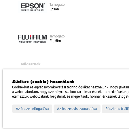
Tá­mo­ga­tó
Epson
Tá­mo­ga­tó
Fu­ji­film
Műcsarnok
a Magyar Művészeti Akadémia intézménye
1146 Budapest, Dózsa György út 37.
Sütiket (cookie) használunk
Megközelíthető: Millenniumi Földalatti Vasút – Hősök tere megálló Trol
Cookie-kat és egyéb nyomkövetési technológiákat használunk, hogy javíts
a weboldalunkon, hogy személyre szabott tartalmat és célzott hirdetéseket 
Impresszum
Sitemap
Adatvédelem
elemezzük weboldalunk forgalmát, és megértsük, honnan érkeznek látogat
Az összes elfogadása
Az összes visszautasítása
Részletes beáll