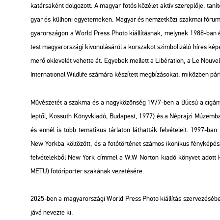
ka­tár­sa­ként dol­go­zott. A ma­gyar fotós köz­élet aktív sze­rep­lő­je, ta­ní
gyar és kül­ho­ni egye­te­me­ken. Ma­gyar és nem­zet­kö­zi szak­mai fó­ru­mok
gyar­or­szá­gon a World Press Photo
ki­ál­lí­tás­nak, mely­nek 1988-ban
test ma­gyar­or­szá­gi ki­vo­nu­lá­sá­ról a kor­sza­kot szim­bo­li­zá­ló híre
me­rő ok­le­ve­lét ve­het­te át. Egye­bek mel­lett a
Li­bé­r­ati­on
, a
Le No­u­vel
In­ter­na­ti­o­nal Wild­life
szá­má­ra ké­szí­tett meg­bí­zá­so­kat, mi­köz­ben pár­hu
Mű­vé­sze­tét a szak­ma és a nagy­kö­zön­ség 1977-ben a
Búcsú a ci­gány­
lep­től,
Kos­suth Könyv­ki­adó, Bu­da­pest, 1977) és a Nép­raj­zi Mú­zem­ban ren
és ennél is több te­ma­ti­kus tár­la­ton lát­hat­ták fel­vé­te­le­it. 1997-ban
New York­ba köl­tö­zött, és a fo­tó­tör­té­net szá­mos iko­ni­kus fény­ké­pé­
fel­vé­te­lek­ből
New York
cím­mel a W.W Nor­ton kiadó köny­vet adott ki. 2
METU) fo­tó­ri­por­ter sza­ká­nak ve­ze­té­sé­re.
2025-ben a ma­gyar­or­szá­gi World Press Photo ki­ál­lí­tás szer­ve­zé­sé­be 
já­vá ne­vez­te ki.