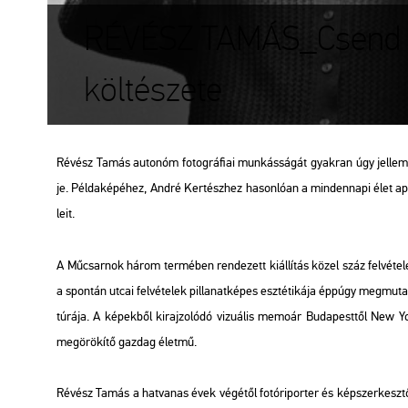
RÉVÉSZ TAMÁS_Csend 
költészete
Ré­vész Tamás au­to­nóm fo­tog­rá­fi­ai mun­kás­sá­gát gyak­ran úgy jel­lem­z
je. Pél­da­ké­pé­hez, André Ker­tész­hez ha­son­ló­an a min­den­na­pi élet apró, 
le­it.
A Mű­csar­nok három ter­mé­ben ren­de­zett ki­ál­lí­tás közel száz fel­vé­te­le
a spon­tán utcai fel­vé­te­lek pil­la­nat­ké­pes esz­té­ti­ká­ja épp­úgy meg­mu­t
tú­rá­ja. A ké­pek­ből ki­raj­zo­ló­dó vi­zu­á­lis me­mo­ár Bu­da­pest­től New Yor
meg­örö­kí­tő gaz­dag élet­mű.
Ré­vész Tamás a hat­va­nas évek vé­gé­től fo­tó­ri­por­ter és kép­szer­kesz­tő