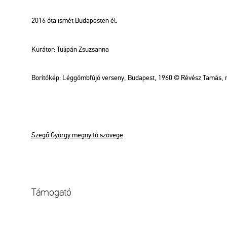
2016 óta ismét Bu­da­pes­ten él.
Ku­rá­tor: Tu­li­pán Zsu­zsan­na
Bo­rí­tó­kép: Lég­gömb­fú­jó ver­seny, Bu­da­pest, 1960 © Ré­vész Tamás, r
Szegő György meg­nyi­tó szö­ve­ge
Tá­mo­ga­tó