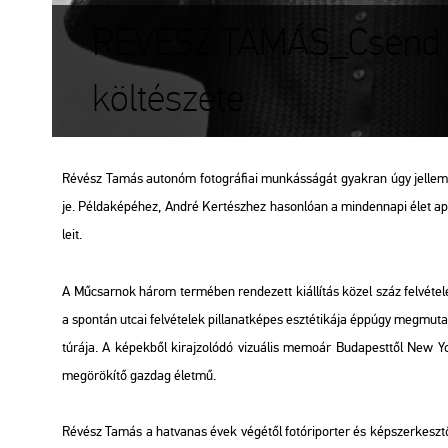
RÉVÉSZ TAMÁS_Csend 
költészete
Ré­vész Tamás au­to­nóm fo­tog­rá­fi­ai mun­kás­sá­gát gyak­ran úgy jel­lem­z
je. Pél­da­ké­pé­hez, André Ker­tész­hez ha­son­ló­an a min­den­na­pi élet apró, 
le­it.
A Mű­csar­nok három ter­mé­ben ren­de­zett ki­ál­lí­tás közel száz fel­vé­te­le
a spon­tán utcai fel­vé­te­lek pil­la­nat­ké­pes esz­té­ti­ká­ja épp­úgy meg­mu­t
tú­rá­ja. A ké­pek­ből ki­raj­zo­ló­dó vi­zu­á­lis me­mo­ár Bu­da­pest­től New Yor
meg­örö­kí­tő gaz­dag élet­mű.
Ré­vész Tamás a hat­va­nas évek vé­gé­től fo­tó­ri­por­ter és kép­szer­kesz­tő