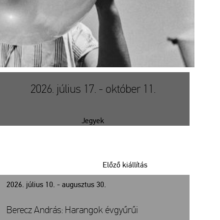
2026. július 17. - október 11.
Jegyek
Előző kiállítás
2026. július 10. - augusztus 30.
Berecz András: Harangok évgyűrűi