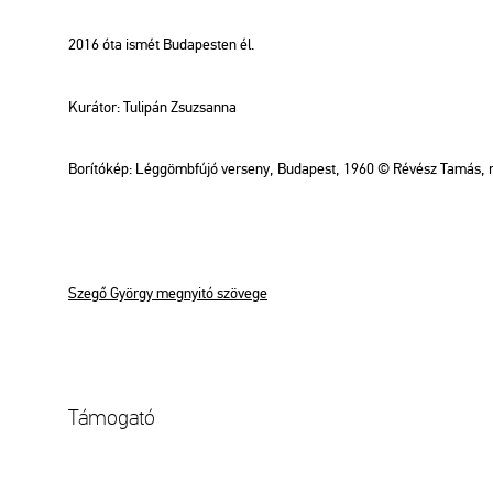
2016 óta ismét Bu­da­pes­ten él.
Ku­rá­tor: Tu­li­pán Zsu­zsan­na
Bo­rí­tó­kép: Lég­gömb­fú­jó ver­seny, Bu­da­pest, 1960 © Ré­vész Tamás, r
Szegő György meg­nyi­tó szö­ve­ge
Tá­mo­ga­tó