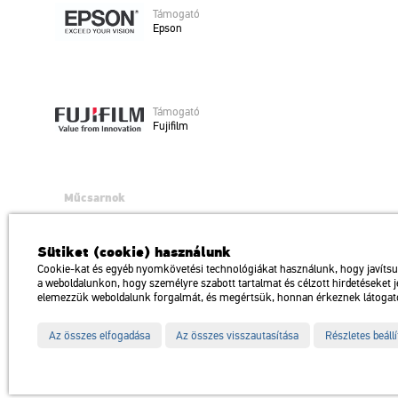
Tá­mo­ga­tó
Epson
Tá­mo­ga­tó
Fu­ji­film
Műcsarnok
a Magyar Művészeti Akadémia intézménye
1146 Budapest, Dózsa György út 37.
Sütiket (cookie) használunk
Megközelíthető: Millenniumi Földalatti Vasút – Hősök tere megálló Trol
Cookie-kat és egyéb nyomkövetési technológiákat használunk, hogy javíts
a weboldalunkon, hogy személyre szabott tartalmat és célzott hirdetéseket 
Impresszum
Sitemap
Adatvédelem
elemezzük weboldalunk forgalmát, és megértsük, honnan érkeznek látogat
Az összes elfogadása
Az összes visszautasítása
Részletes beáll