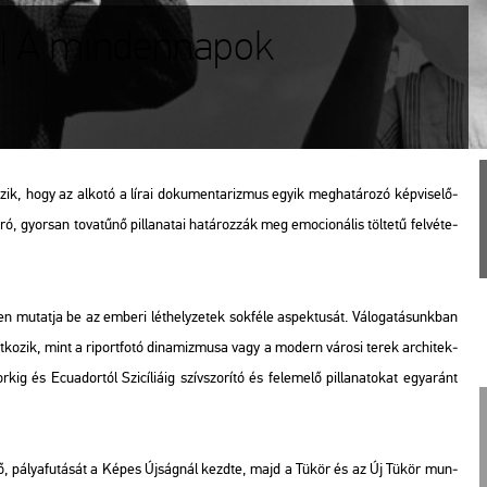
| A mindennapok
ik, hogy az al­ko­tó a lírai do­ku­men­ta­riz­mus egyik meg­ha­tá­ro­zó kép­vi­se­lő­
gyor­san to­va­tű­nő pil­la­na­tai ha­tá­roz­zák meg emo­ci­o­ná­lis töl­te­tű fel­vé­te­
n mu­tat­ja be az em­be­ri lét­hely­ze­tek sok­fé­le as­pek­tu­sát. Vá­lo­ga­tá­sunk­ban
at­ko­zik, mint a ri­port­fo­tó di­na­miz­mu­sa vagy a mo­dern vá­ro­si terek ar­chi­tek­
­kig és Ecua­dor­tól Szi­cí­li­á­ig szív­szo­rí­tó és fel­eme­lő pil­la­na­to­kat egy­aránt
, pá­lya­fu­tá­sát a
Képes Újság
nál kezd­te, majd a
Tükör
és az
Új Tükör
mun­