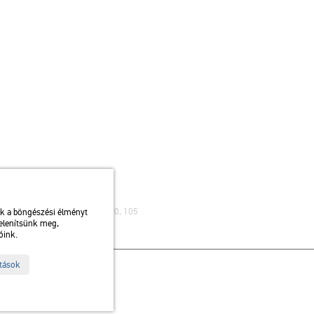
ibusz: 75, 79 / Autóbusz: 20, 30, 105
uk a böngészési élményt
jelenítsünk meg,
óink.
ítások