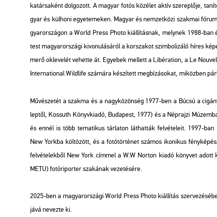
ka­tár­sa­ként dol­go­zott. A ma­gyar fotós köz­élet aktív sze­rep­lő­je, ta­ní
gyar és kül­ho­ni egye­te­me­ken. Ma­gyar és nem­zet­kö­zi szak­mai fó­ru­mok
gyar­or­szá­gon a World Press Photo
ki­ál­lí­tás­nak, mely­nek 1988-ban
test ma­gyar­or­szá­gi ki­vo­nu­lá­sá­ról a kor­sza­kot szim­bo­li­zá­ló híre
me­rő ok­le­ve­lét ve­het­te át. Egye­bek mel­lett a
Li­bé­r­ati­on
, a
Le No­u­vel
In­ter­na­ti­o­nal Wild­life
szá­má­ra ké­szí­tett meg­bí­zá­so­kat, mi­köz­ben pár­hu
Mű­vé­sze­tét a szak­ma és a nagy­kö­zön­ség 1977-ben a
Búcsú a ci­gány­
lep­től,
Kos­suth Könyv­ki­adó, Bu­da­pest, 1977) és a Nép­raj­zi Mú­zem­ban ren
és ennél is több te­ma­ti­kus tár­la­ton lát­hat­ták fel­vé­te­le­it. 1997-ban
New York­ba köl­tö­zött, és a fo­tó­tör­té­net szá­mos iko­ni­kus fény­ké­pé­
fel­vé­te­lek­ből
New York
cím­mel a W.W Nor­ton kiadó köny­vet adott ki. 2
METU) fo­tó­ri­por­ter sza­ká­nak ve­ze­té­sé­re.
2025-ben a ma­gyar­or­szá­gi World Press Photo ki­ál­lí­tás szer­ve­zé­sé­be 
já­vá ne­vez­te ki.