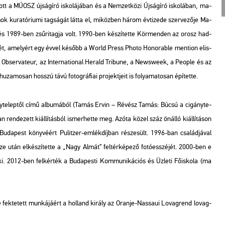
­tott a MÚOSZ új­ság­író is­ko­lá­já­ban és a Nem­zet­kö­zi Új­ság­író is­ko­lá­ban, ma­
 ku­ra­tó­ri­u­mi tag­sá­gát látta el, mi­köz­ben három év­ti­ze­de szer­ve­ző­je Ma­
 és 1989-ben zsű­ri­tag­ja volt. 1990-ben ké­szí­tet­te Kör­men­den az orosz had­
s képét, ame­lyért egy évvel ké­sőbb a World Press Photo Ho­nor­ab­le ment­ion el­is­
 Ob­ser­va­teur
, az
In­ter­na­ti­o­nal He­rald Tri­bu­ne
, a
News­week
, a
People
és az
­za­mo­san hosszú távú fo­tog­rá­fi­ai pro­jekt­je­it is fo­lya­ma­to­san épí­tet­te.
te­lep­től
című al­bu­má­ból (Tamás Ervin – Ré­vész Tamás:
Búcsú a ci­gány­te­
­de­zett ki­ál­lí­tás­ból is­mer­het­te meg. Azóta közel száz ön­ál­ló ki­ál­lí­tá­son
Bu­da­pest
köny­vé­ért Pu­li­tzer-em­lék­díj­ban ré­sze­sült. 1996-ban csa­lád­já­val
sze után el­ké­szí­tet­te a „Nagy Almát” fel­tér­ké­pe­ző fo­tó­esszé­jét. 2000-ben e
012-ben fel­kér­ték a Bu­da­pes­ti Kom­mu­ni­ká­ci­ós és Üz­le­ti Fő­is­ko­la (ma
fek­te­tett mun­ká­já­ért a hol­land ki­rály az Oran­je-Nas­sa­ui Lo­vag­rend lo­vag­