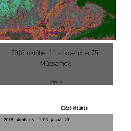
2018. október 11. - november 25.
Műcsarnok
Jegyek
Előző kiállítás
2018. október 6. - 2019. január 20.