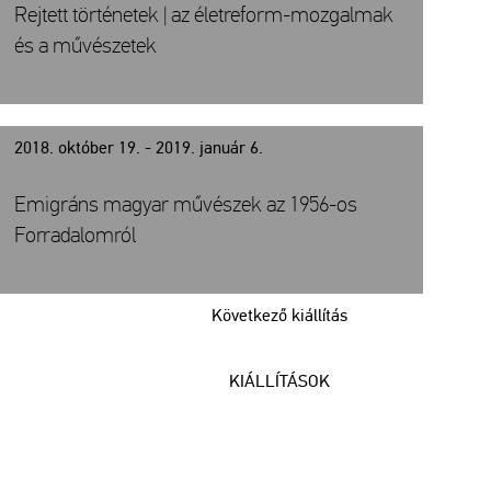
Rejtett történetek | az életreform-mozgalmak
és a művészetek
2018. október 19. - 2019. január 6.
Emigráns magyar művészek az 1956-os
Forradalomról
Következő kiállítás
KIÁLLÍTÁSOK