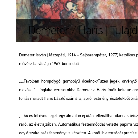
Demeter / Haris | Tula
De­me­ter Ist­ván (Jász­apá­ti, 1914 – Sa­jó­szent­pé­ter, 1977) ka­to­li­ku
mű­vész ba­rát­sá­ga 1967-ben in­dult.
„...Tá­vol­ban höm­pöly­gő göm­bö­lyű óce­á­nok/Tüzes jegek ör­vény­lő cs
mezők...”
– fog­lal­ta vers­so­rok­ba De­me­ter a Haris-fotók kel­tet­te gon­do­
for­rás ma­radt Haris Lász­ló szá­má­ra, apró fest­mény­rész­le­tek­ből óriás mé­
„...46 és fél éves fej­jel, egy ál­mat­lan éj után, el­len­áll­ha­tat­lan­nak te
rá­ról az élet­raj­zá­ban. Au­to­ma­ti­kus fes­tés­mód­dal ve­tet­te pa­pír­ra ví­
egy éj­sza­ka száz fest­ményt is ké­szí­tett. Al­ko­tói ih­le­tett­sé­gét pre­cíz