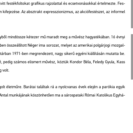
itt fes­ték­fol­to­kat gra­fi­kus raj­zo­lat­tal és ecset­vo­ná­sok­kal ér­tel­mez­te. Fes­
­len ki­fe­je­zé­se. Az abszt­rakt exp­resszi­o­niz­mus, az ak­ció­fes­té­szet, az in­form­el
ény­ből mind­össze két­ezer mű ma­radt meg a mű­vész ha­gya­té­ká­ban. 16 évnyi
en össze­ál­lí­tott
Néger ima
so­ro­zat, me­lyet az ame­ri­kai pol­gár­jo­gi moz­gal­
ép­tár­ban 1971-ben meg­ren­de­zett, nagy si­ke­rű egyé­ni ki­ál­lí­tá­sán mu­tat­ta be.
­vé, pedig szá­mos el­is­mert mű­vész, köz­tük Kon­dor Béla, Fe­ledy Gyula, Kass
g volt.
lt élet­mű­re. Ba­rá­tai ta­lál­tak rá a nyolc­va­nas évek ele­jén a pa­ró­kia egyik
Antal mun­ká­já­nak kö­szön­he­tő­en ma a sá­ros­pa­ta­ki Római Ka­to­li­kus Egy­há­