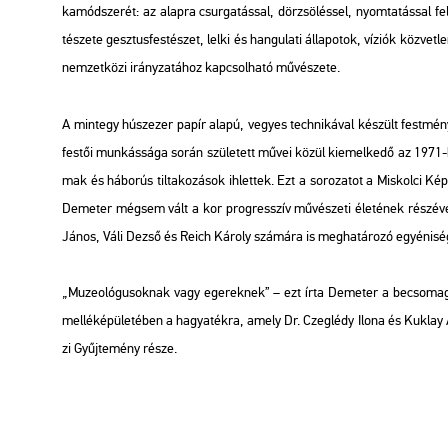
ka­mód­sze­rét: az alap­ra csur­ga­tás­sal, dör­zsö­lés­sel, nyom­ta­tás­sal fel­v
té­sze­te gesz­tus­fes­té­szet, lelki és han­gu­la­ti ál­la­po­tok, ví­zi­ók köz­vet
nem­zet­kö­zi irány­za­tá­hoz kap­csol­ha­tó mű­vé­sze­te.
A mint­egy húsz­ezer papír alapú, ve­gyes tech­ni­ká­val ké­szült fest­m
fes­tői mun­kás­sá­ga során szü­le­tett művei közül ki­emel­ke­dő az 1971-b
mak és há­bo­rús til­ta­ko­zá­sok ih­let­tek. Ezt a so­ro­za­tot a Mis­kol­ci K
De­me­ter még­sem vált a kor prog­resszív mű­vé­sze­ti éle­té­nek ré­szé
János, Váli Dezső és Reich Ká­roly szá­má­ra is meg­ha­tá­ro­zó egyé­ni­sé
„Mu­zeo­ló­gu­sok­nak vagy ege­rek­nek”
– ezt írta De­me­ter a be­cso­ma­go
mel­lék­épü­le­té­ben a ha­gya­ték­ra, amely Dr. Czeg­lédy Ilona és Kuk­lay 
zi Gyűj­te­mény része.