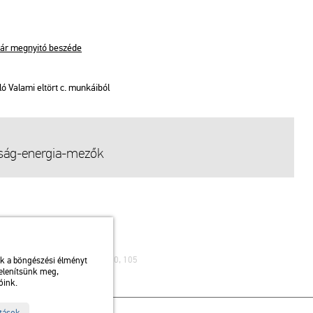
nár meg­nyi­tó be­szé­de
Va­la­mi el­tört c. mun­ká­i­ból
on­ság-ener­gia-mezők
ibusz: 75, 79 / Autóbusz: 20, 30, 105
uk a böngészési élményt
jelenítsünk meg,
óink.
ítások