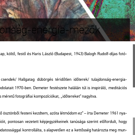
jdonság-energia-mezők
s pap, költő, festő és Haris Lász­ló (Bu­da­pest, 1943) Ba­logh Ru­dolf-díjas fo­tó­
en­dek/ Hall­ga­tag dü­bör­gés tér­időt­len idő­te­rek/ tu­laj­don­ság-ener­gia-
la­ta­it 1970-ben. De­me­ter fes­té­sze­te ha­lá­lán túl is ins­pi­rá­ló, me­di­tá­ci­ós
re­tű fo­tog­rá­fi­ai kom­po­zí­ci­ó­kat, „idő­te­re­ket” na­gyít­va.
t­sző ösz­tön­ből fes­te­ni kezd­tem, azóta lét­mó­dom ez”
– írta De­me­ter 1961 nya­
zi­ó­it, pon­to­san ve­ze­tett kép­jegy­zé­ke­i­nek ta­nú­sá­ga sze­rint elő­for­dult, hogy
 tu­da­tos­ság­gal kont­rol­lál­ta, s alap­ve­tő­en ez a ket­tős­ség ha­tá­roz­ta meg mun­