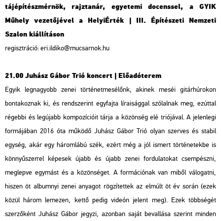
tájépítészmérnök, rajztanár, egyetemi docenssel, a GYIK
Műhely vezetőjével a HelyiÉrték | III. Építészeti Nemzeti
Szalon kiállításon
regisztráció: eri.ildiko@mucsarnok.hu
21.00 Juhász Gábor Trió koncert | Előadóterem
Egyik legnagyobb zenei történetmesélőnk, akinek meséi gitárhúrokon
bontakoznak ki, és rendszerint egyfajta líraisággal szólalnak meg, ezúttal
régebbi és legújabb kompozícióit tárja a közönség elé triójával. A jelenlegi
formájában 2016 óta működő Juhász Gábor Trió olyan szerves és stabil
egység, akár egy háromlábú szék, ezért még a jól ismert történetekbe is
könnyűszerrel képesek újabb és újabb zenei fordulatokat csempészni,
meglepve egymást és a közönséget. A formációnak van miből válogatni,
hiszen öt albumnyi zenei anyagot rögzítettek az elmúlt öt év során (ezek
közül három lemezen, kettő pedig videón jelent meg). Ezek többségét
szerzőként Juhász Gábor jegyzi, azonban saját bevallása szerint minden