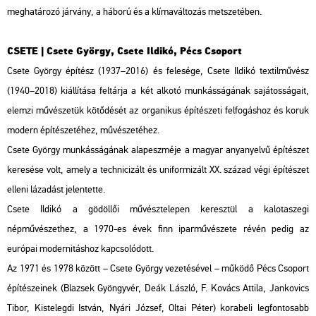
meghatározó járvány, a háború és a klímaváltozás metszetében.
CSETE | Csete György, Csete Ildikó, Pécs Csoport
Csete György építész (1937–2016) és felesége, Csete Ildikó textilművész
(1940–2018) kiállítása feltárja a két alkotó munkásságának sajátosságait,
elemzi művészetük kötődését az organikus építészeti felfogáshoz és koruk
modern építészetéhez, művészetéhez.
Csete György munkásságának alapeszméje a magyar anyanyelvű építészet
keresése volt, amely a technicizált és uniformizált XX. század végi építészet
elleni lázadást jelentette.
Csete Ildikó a gödöllői művésztelepen keresztül a kalotaszegi
népművészethez, a 1970-es évek finn iparművészete révén pedig az
európai modernitáshoz kapcsolódott.
Az 1971 és 1978 között – Csete György vezetésével – működő Pécs Csoport
építészeinek (Blazsek Gyöngyvér, Deák László, F. Kovács Attila, Jankovics
Tibor, Kistelegdi István, Nyári József, Oltai Péter) korabeli legfontosabb