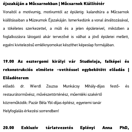
éjszakáján a Műcsarnokban | Műcsarnok Kiállítótér
Vonaltól a motívumig, motívumtól az épületig: kalandtúra a Műcsarnok
kiállításaiban a Múzeumok Éjszakáján. Ismerkedünk a vonal átváltozásával,
a tökéletes szerkezettel, a múlt és a jelen épületeivel, miközben a
foglalkozásra látogató akár tervezővé is válhat a jövő épületei mellett,
egyéni kivitelezésű emléknyomokat készíthet képeslap formájában.
19.00 Az esztergomi királyi vár Studioloja, falképei és
rekonstrukciós elmélete -vetítéssel egybekötött előadás |
Előadóterem
előadó: dr. Wierdl Zsuzsa Munkácsy Mihály-díjas festő- és
restaurátorművész, művészettörténész, műemléki szakértő
közreműködik: Pazár Béla Ybl-díjas építész, egyetemi tanár
Helyfoglalás érkezési sorrendben!
20.00 Exkluzív tárlatvezetés Eplényi Anna PhD,