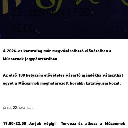
22., szombat 19:00 -
02:00
A 2024-es karszalag már megvásárolható elővételben a
Műcsarnok jegypénztárában.
Az első 100 helyszíni elővételes vásárló ajándékba választhat
egyet a Műcsarnok meghatározott korábbi katalógusai közül.
június 22. szombat
19.00-22.00 Járjuk végig! Tervezz és alkoss a Múzeumok