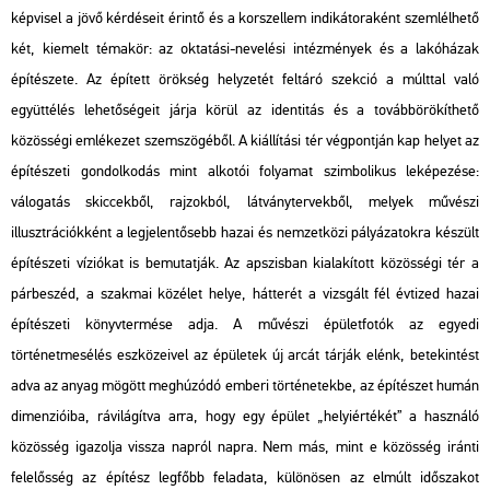
képvisel a jövő kérdéseit érintő és a korszellem indikátoraként szemlélhető
két, kiemelt témakör: az oktatási-nevelési intézmények és a lakóházak
építészete. Az épített örökség helyzetét feltáró szekció a múlttal való
együttélés lehetőségeit járja körül az identitás és a továbbörökíthető
közösségi emlékezet szemszögéből. A kiállítási tér végpontján kap helyet az
építészeti gondolkodás mint alkotói folyamat szimbolikus leképezése:
válogatás skiccekből, rajzokból, látványtervekből, melyek művészi
illusztrációkként a legjelentősebb hazai és nemzetközi pályázatokra készült
építészeti víziókat is bemutatják. Az apszisban kialakított közösségi tér a
párbeszéd, a szakmai közélet helye, hátterét a vizsgált fél évtized hazai
építészeti könyvtermése adja. A művészi épületfotók az egyedi
történetmesélés eszközeivel az épületek új arcát tárják elénk, betekintést
adva az anyag mögött meghúzódó emberi történetekbe, az építészet humán
dimenzióiba, rávilágítva arra, hogy egy épület „helyiértékét” a használó
közösség igazolja vissza napról napra. Nem más, mint e közösség iránti
felelősség az építész legfőbb feladata, különösen az elmúlt időszakot