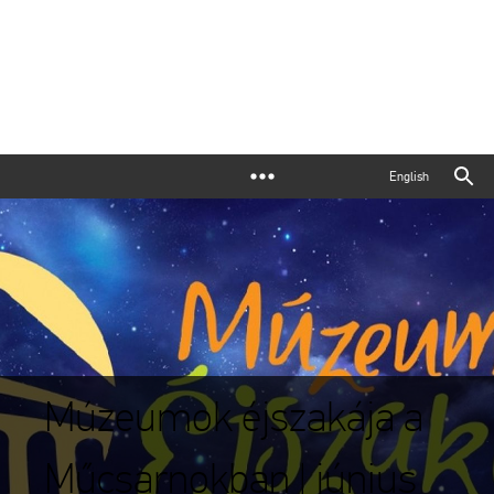
English
Múzeumok éjszakája a
Műcsarnokban | június