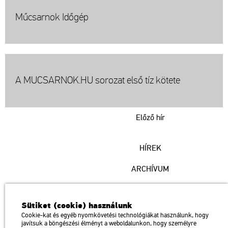
Műcsarnok Időgép
A MUCSARNOK.HU sorozat első tíz kötete
Előző hír
HÍREK
ARCHÍVUM
Műcsarnok
Sütiket (cookie) használunk
a Magyar Művészeti Akadémia intézménye
Cookie-kat és egyéb nyomkövetési technológiákat használunk, hogy
javítsuk a böngészési élményt a weboldalunkon, hogy személyre
1146 Budapest, Dózsa György út 37.