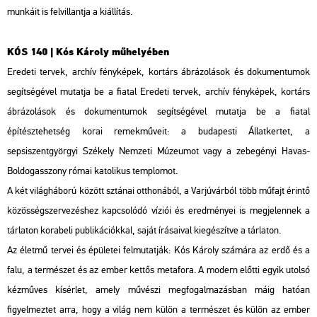
munkáit is felvillantja a kiállítás.
KÓS 140 | Kós Károly műhelyében
Eredeti tervek, archív fényképek, kortárs ábrázolások és dokumentumok
segítségével mutatja be a fiatal Eredeti tervek, archív fényképek, kortárs
ábrázolások és dokumentumok segítségével mutatja be a fiatal
építésztehetség korai remekműveit: a budapesti Állatkertet, a
sepsiszentgyörgyi Székely Nemzeti Múzeumot vagy a zebegényi Havas-
Boldogasszony római katolikus templomot.
A két világháború között sztánai otthonából, a Varjúvárból több műfajt érintő
közösségszervezéshez kapcsolódó víziói és eredményei is megjelennek a
tárlaton korabeli publikációkkal, saját írásaival kiegészítve a tárlaton.
Az életmű tervei és épületei felmutatják: Kós Károly számára az erdő és a
falu, a természet és az ember kettős metafora. A modern előtti egyik utolsó
kézműves kísérlet, amely művészi megfogalmazásban máig hatóan
figyelmeztet arra, hogy a világ nem külön a természet és külön az ember