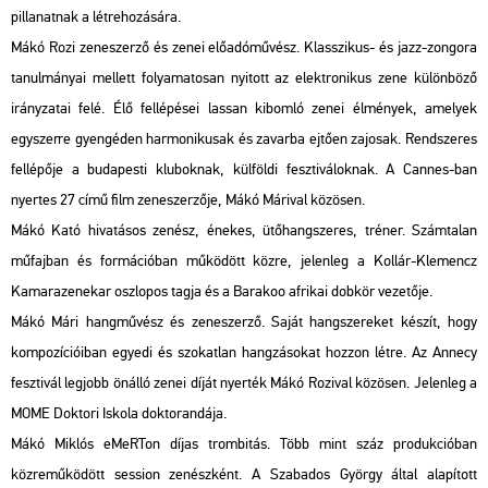
pillanatnak a létrehozására.
Mákó Rozi zeneszerző és zenei előadóművész. Klasszikus- és jazz-zongora
tanulmányai mellett folyamatosan nyitott az elektronikus zene különböző
irányzatai felé. Élő fellépései lassan kibomló zenei élmények, amelyek
egyszerre gyengéden harmonikusak és zavarba ejtően zajosak. Rendszeres
fellépője a budapesti kluboknak, külföldi fesztiváloknak. A Cannes-ban
nyertes 27 című film zeneszerzője, Mákó Márival közösen.
Mákó Kató hivatásos zenész, énekes, ütőhangszeres, tréner. Számtalan
műfajban és formációban működött közre, jelenleg a Kollár-Klemencz
Kamarazenekar oszlopos tagja és a Barakoo afrikai dobkör vezetője.
Mákó Mári hangművész és zeneszerző. Saját hangszereket készít, hogy
kompozícióiban egyedi és szokatlan hangzásokat hozzon létre. Az Annecy
fesztivál legjobb önálló zenei díját nyerték Mákó Rozival közösen. Jelenleg a
MOME Doktori Iskola doktorandája.
Mákó Miklós eMeRTon díjas trombitás. Több mint száz produkcióban
közreműködött session zenészként. A Szabados György által alapított