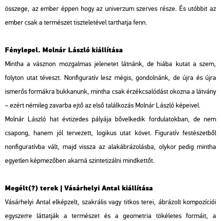
összege, az ember éppen hogy az univerzum szerves része. És utóbbit az
ember csak a természet tiszteletével tarthatja fenn.
Fénylepel. Molnár László kiállítása
Mintha a vásznon mozgalmas jelenetet látnánk, de hiába kutat a szem,
folyton utat téveszt. Nonfiguratív lesz mégis, gondolnánk, de újra és újra
ismerős formákra bukkanunk, mintha csak érzékcsalódást okozna a látvány
– ezért némileg zavarba ejtő az első találkozás Molnár László képeivel.
Molnár László hat évtizedes pályája bővelkedik fordulatokban, de nem
csapong, hanem jól tervezett, logikus utat követ. Figuratív festészetből
nonfiguratívba vált, majd vissza az alakábrázolásba, olykor pedig mintha
egyetlen képmezőben akarná szintetizálni mindkettőt.
Megélt(?) terek | Vásárhelyi Antal kiállítása
Vásárhelyi Antal elképzelt, szakrális vagy titkos terei, ábrázolt kompozíciói
egyszerre láttatják a természet és a geometria tökéletes formáit, a