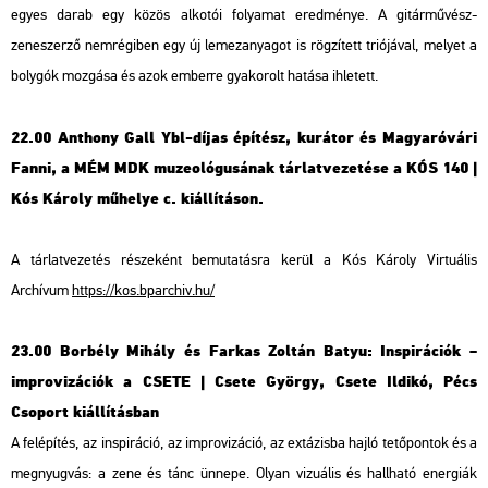
egyes darab egy közös alkotói folyamat eredménye. A gitárművész-
zeneszerző nemrégiben egy új lemezanyagot is rögzített triójával, melyet a
bolygók mozgása és azok emberre gyakorolt hatása ihletett.
22.00 Anthony Gall Ybl-díjas építész, kurátor és Magyaróvári
Fanni, a MÉM MDK muzeológusának tárlatvezetése a KÓS 140 |
Kós Károly műhelye c. kiállításon.
A tárlatvezetés részeként bemutatásra kerül a Kós Károly Virtuális
Archívum
https://kos.bparchiv.hu/
23.00 Borbély Mihály és Farkas Zoltán Batyu: Inspirációk –
improvizációk a CSETE | Csete György, Csete Ildikó, Pécs
Csoport kiállításban
A felépítés, az inspiráció, az improvizáció, az extázisba hajló tetőpontok és a
megnyugvás: a zene és tánc ünnepe. Olyan vizuális és hallható energiák