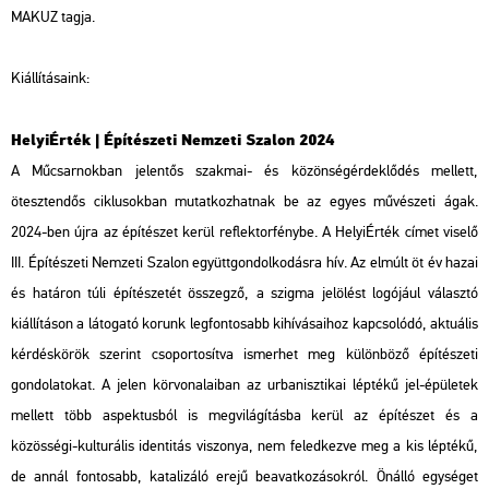
MAKUZ tagja.
Kiállításaink:
HelyiÉrték | Építészeti Nemzeti Szalon 2024
A Műcsarnokban jelentős szakmai- és közönségérdeklődés mellett,
ötesztendős ciklusokban mutatkozhatnak be az egyes művészeti ágak.
2024-ben újra az építészet kerül reflektorfénybe. A HelyiÉrték címet viselő
III. Építészeti Nemzeti Szalon együttgondolkodásra hív. Az elmúlt öt év hazai
és határon túli építészetét összegző, a szigma jelölést logójául választó
kiállításon a látogató korunk legfontosabb kihívásaihoz kapcsolódó, aktuális
kérdéskörök szerint csoportosítva ismerhet meg különböző építészeti
gondolatokat. A jelen körvonalaiban az urbanisztikai léptékű jel-épületek
mellett több aspektusból is megvilágításba kerül az építészet és a
közösségi-kulturális identitás viszonya, nem feledkezve meg a kis léptékű,
de annál fontosabb, katalizáló erejű beavatkozásokról. Önálló egységet