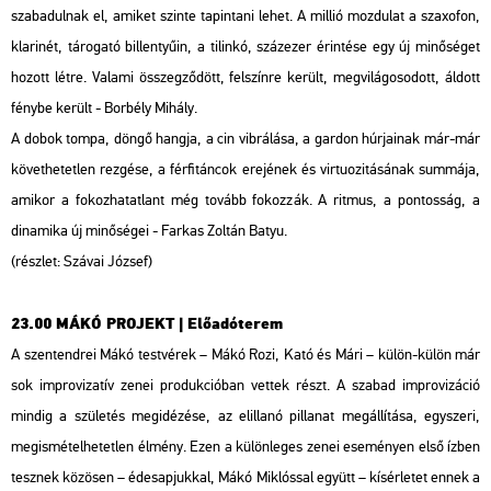
szabadulnak el, amiket szinte tapintani lehet. A millió mozdulat a szaxofon,
klarinét, tárogató billentyűin, a tilinkó, százezer érintése egy új minőséget
hozott létre. Valami összegződött, felszínre került, megvilágosodott, áldott
fénybe került - Borbély Mihály.
A dobok tompa, döngő hangja, a cin vibrálása, a gardon húrjainak már-már
követhetetlen rezgése, a férfitáncok erejének és virtuozitásának summája,
amikor a fokozhatatlant még tovább fokozzák. A ritmus, a pontosság, a
dinamika új minőségei - Farkas Zoltán Batyu.
(részlet: Szávai József)
23.00 MÁKÓ PROJEKT | Előadóterem
A szentendrei Mákó testvérek – Mákó Rozi, Kató és Mári – külön-külön már
sok improvizatív zenei produkcióban vettek részt. A szabad improvizáció
mindig a születés megidézése, az elillanó pillanat megállítása, egyszeri,
megismételhetetlen élmény. Ezen a különleges zenei eseményen első ízben
tesznek közösen – édesapjukkal, Mákó Miklóssal együtt – kísérletet ennek a