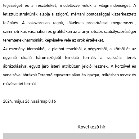
teljességet és a részleteket, modellezve velük a világmindenséget. A
letisztult struktúrák alapja a szigorú, mértani pontossággal kiszerkesztett
felépítés. A sokszorosan tagolt, tökéletes precizitással megtervezett,
szimmetrikus vásznakon és grafikákon az aranymetszés szabályszerűségei
teremtenek harmóniát, képviselve vele az örök értékeket.
Az eszményi idomokból, a platóni testekből; a négyzetből, a körből és az
egyenlő oldalú háromszögből kiinduló formák a szakrális terek
ábrázolásával együtt járó isteni attribútum jelölői lesznek. A körzővel és
vonalzóval ábrázolt Teremtő egyszerre alkot és igazgat, miközben tervez és
művészetet formál.
2024. május 26. vasárnap 0:16
Következő hír