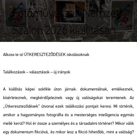
Fotóművészeti Nemzeti
Szalon 2026 kiállításán
Alkoss te is! ÚTKERESZTEZŐDÉSEK iskolásoknak
Találkozások – választások – új irányok
A kiállítás képei sokféle úton járnak: dokumentálnak, emlékeznek,
kísérleteznek, megkérdőjeleznek vagy új valóságokat teremtenek. Az
„Útkereszteződések” útvonal ezek találkozási pontjait keresi. Mi történik,
amikor a hagyományos fotográfia és a mesterséges intelligencia egymás
mellé kerül? Hol ér össze a személyes és a társadalmi történet? Mikor válik
egy dokumentum fikcióvá, és mikor lesz a fikció hihetőbb, mint a valóság?