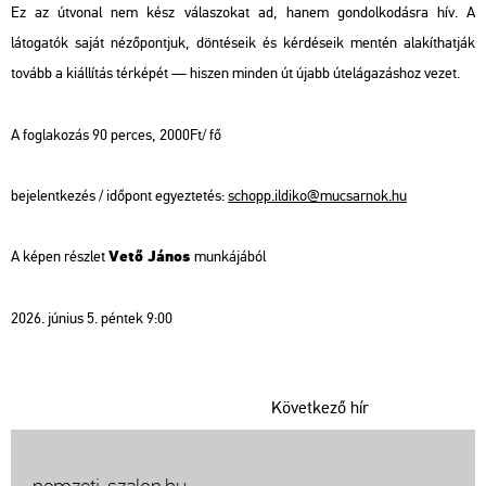
Ez az útvonal nem kész válaszokat ad, hanem gondolkodásra hív. A
látogatók saját nézőpontjuk, döntéseik és kérdéseik mentén alakíthatják
tovább a kiállítás térképét — hiszen minden út újabb útelágazáshoz vezet.
A foglakozás 90 perces, 2000Ft/ fő
bejelentkezés / időpont egyeztetés:
schopp.ildiko@mucsarnok.hu
Vető János
A képen részlet
munkájából
2026. június 5. péntek 9:00
Következő hír