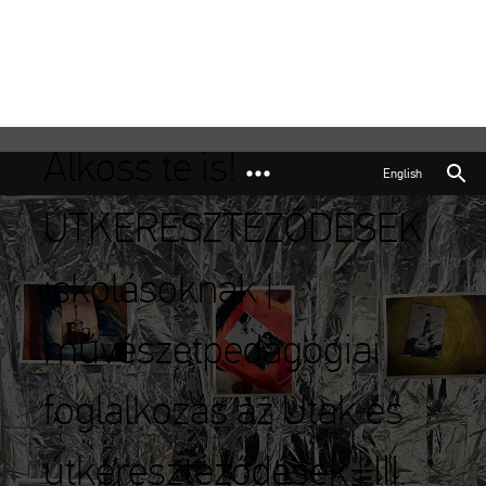
Alkoss te is!
English
ÚTKERESZTEZŐDÉSEK
iskolásoknak |
művészetpedagógiai
foglalkozás az Utak és
útkereszteződések | III.