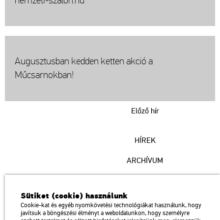
nemzeti-szalon.hu
Augusztusban kedden ketten akció a
Műcsarnokban!
Előző hír
HÍREK
ARCHÍVUM
Műcsarnok
Sütiket (cookie) használunk
a Magyar Művészeti Akadémia intézménye
Cookie-kat és egyéb nyomkövetési technológiákat használunk, hogy
javítsuk a böngészési élményt a weboldalunkon, hogy személyre
1146 Budapest, Dózsa György út 37.