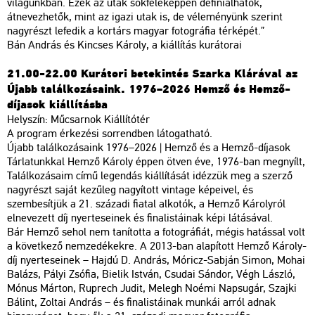
világunkban. Ezek az utak sokféleképpen definiálhatók,
átnevezhetők, mint az igazi utak is, de véleményünk szerint
nagyrészt lefedik a kortárs magyar fotográfia térképét.”
Bán András és Kincses Károly, a kiállítás kurátorai
21.00-22.00 Kurátori betekintés Szarka Klárával az
Újabb találkozásaink. 1976–2026 Hemző és Hemző-
díjasok kiállításba
Helyszín: Műcsarnok Kiállítótér
A program érkezési sorrendben látogatható.
Újabb találkozásaink 1976–2026 | Hemző és a Hemző-díjasok
Tárlatunkkal Hemző Károly éppen ötven éve, 1976-ban megnyílt,
Találkozásaim című legendás kiállítását idézzük meg a szerző
nagyrészt saját kezűleg nagyított vintage képeivel, és
szembesítjük a 21. századi fiatal alkotók, a Hemző Károlyról
elnevezett díj nyerteseinek és finalistáinak képi látásával.
Bár Hemző sehol nem tanította a fotográfiát, mégis hatással volt
a következő nemzedékekre. A 2013-ban alapított Hemző Károly-
díj nyerteseinek – Hajdú D. András, Móricz-Sabján Simon, Mohai
Balázs, Pályi Zsófia, Bielik István, Csudai Sándor, Végh László,
Mónus Márton, Ruprech Judit, Melegh Noémi Napsugár, Szajki
Bálint, Zoltai András – és finalistáinak munkái arról adnak