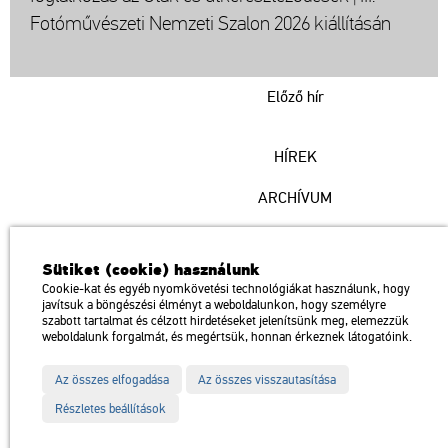
Fotóművészeti Nemzeti Szalon 2026 kiállításán
Előző hír
HÍREK
ARCHÍVUM
Műcsarnok
Sütiket (cookie) használunk
a Magyar Művészeti Akadémia intézménye
Cookie-kat és egyéb nyomkövetési technológiákat használunk, hogy
javítsuk a böngészési élményt a weboldalunkon, hogy személyre
1146 Budapest, Dózsa György út 37.
szabott tartalmat és célzott hirdetéseket jelenítsünk meg, elemezzük
Megközelíthető: Millenniumi Földalatti Vasút – Hősök tere megálló
térkép
weboldalunk forgalmát, és megértsük, honnan érkeznek látogatóink.
Trolibusz: 75, 79 / Autóbusz: 20, 30, 105
Az összes elfogadása
Az összes visszautasítása
Impresszum
Sitemap
Adatvédelem
Részletes beállítások