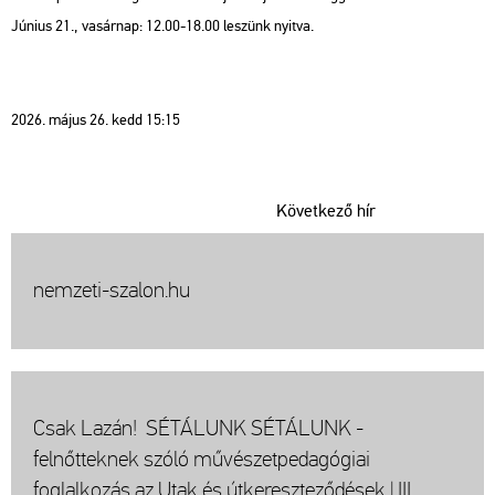
Június 21., vasárnap: 12.00-18.00 leszünk nyitva.
2026. május 26. kedd 15:15
Következő hír
nemzeti-szalon.hu
Csak Lazán! SÉTÁLUNK SÉTÁLUNK -
felnőtteknek szóló művészetpedagógiai
foglalkozás az Utak és útkereszteződések | III.