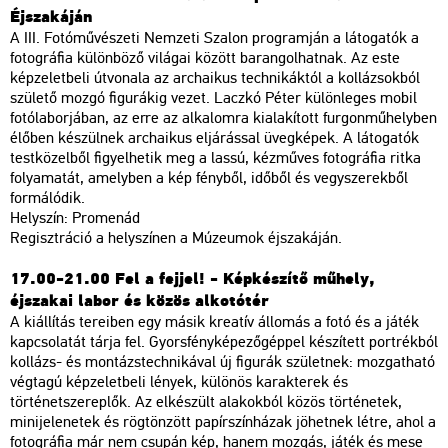
Éjszakáján
A III. Fotóművészeti Nemzeti Szalon programján a látogatók a
fotográfia különböző világai között barangolhatnak. Az este
képzeletbeli útvonala az archaikus technikáktól a kollázsokból
születő mozgó figurákig vezet. Laczkó Péter különleges mobil
fotólaborjában, az erre az alkalomra kialakított furgonműhelyben
élőben készülnek archaikus eljárással üvegképek. A látogatók
testközelből figyelhetik meg a lassú, kézműves fotográfia ritka
folyamatát, amelyben a kép fényből, időből és vegyszerekből
formálódik.
Helyszín: Promenád
Regisztráció a helyszínen a Múzeumok éjszakáján.
17.00-21.00 Fel a fejjel! - Képkészítő műhely,
éjszakai labor és közös alkotótér
A kiállítás tereiben egy másik kreatív állomás a fotó és a játék
kapcsolatát tárja fel. Gyorsfényképezőgéppel készített portrékból
kollázs- és montázstechnikával új figurák születnek: mozgatható
végtagú képzeletbeli lények, különös karakterek és
történetszereplők. Az elkészült alakokból közös történetek,
minijelenetek és rögtönzött papírszínházak jöhetnek létre, ahol a
fotográfia már nem csupán kép, hanem mozgás, játék és mese