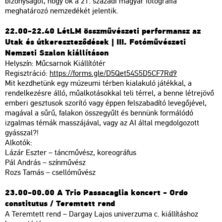
bizonyságot, hogy ők a 21. századi magyar fotográfia
meghatározó nemzedékét jelentik.
22.00-22.40 LétLM összművészeti performansz az
Utak és útkereszteződések | III. Fotóművészeti
Nemzeti Szalon kiállításon
Helyszín: Műcsarnok Kiállítótér
Regisztráció:
https://forms.gle/D5Qet54S5D5CF7Rd9
Mit kezdhetünk egy múzeumi térben kialakuló játékkal, a
rendelkezésre álló, műalkotásokkal teli térrel, a benne létrejövő
emberi gesztusok szorító vagy éppen felszabadító levegőjével,
magával a sűrű, falakon összegyűlt és bennünk formálódó
izgalmas témák masszájával, vagy az AI által megdolgozott
gyásszal?!
Alkotók:
Lázár Eszter – táncművész, koreográfus
Pál András – színművész
Rozs Tamás – csellóművész
23.00-00.00 A Trio Passacaglia koncert - Ordo
constitutus / Teremtett rend
A Teremtett rend – Dargay Lajos univerzuma c. kiállításhoz