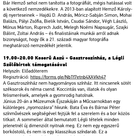
Bár Hemző sehol nem tanította a fotográfiát, mégis hatással volt
a következő nemzedékekre. A 2013-ban alapított Hemző Károly-
díj nyerteseinek – Hajdú D. András, Móricz-Sabján Simon, Mohai
Balázs, Pályi Zsófia, Bielik István, Csudai Sándor, Végh László,
Mónus Márton, Ruprech Judit, Melegh Noémi Napsugár, Szajki
Bálint, Zoltai András – és finalistáinak munkái arról adnak
bizonyságot, hogy ők a 21. századi magyar fotográfia
meghatározó nemzedékét jelentik.
19.00-20.00 Keserű Aszú - Gasztroszínház, a Légli
Szőlőbirtok támogatásával
Helyszín: Előadóterem
Regisztráció:
https://forms.gle/NbTf7etnb4XAVkh47
A Gasztroszínház nem hagyományos színház. Itt nincsenek sötét
széksorok és néma csend. Koccintás van, illatok és olyan
felismerések, amelyek a gyomrodig hatolnak.
Június 20-án a Múzeumok Éjszakáján a Műcsarnokban egy
különleges „nyomozásra” hívunk: Bata Éva és Bárnai Péter
színművészek segítségével fejtjük fel a szerelem és a bor közös
titkait. A sommelier által bemutatott Légli tételek minden
jelenetnél új dimenziót nyitnak meg. Ez nem egy egyszerű
borkóstoló, és nem is egy klasszikus színdarab. Ez a