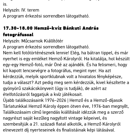
is.
Helyszín: IV. terem
A program érkezési sorrendben látogatható.
17.30-18.00 Hemző-kvíz Bánkuti András
fotográfussal
Helyszín: Műcsarnok Kiállítótér
A program érkezési sorrendben látogatható.
Nem kell fotótörténésznek lennie! Elég, ha bátran tippel, és már
nyerhet is egy emléket Hemző Károlyról. Ha kitalálja, hol készült
egy-egy Hemző-fotó, már Öné az ajándék. És ha felismeri, hogy
kit kapott lencsevégre a fotográfus, megint nyer. Ha azt
kérdezzük, melyik sportklubnak volt a hivatalos fényképésze,
tudja a választ? Azt pedig meg sem kérdezzük, kivel készítette a
gyönyörű szakácskönyveit (úgy is tudják), de azért az
ételfotózásról faggatjuk a kvíz játékosait.
Újabb találkozásaink 1976–2026 | Hemző és a Hemző-díjasok
Tárlatunkkal Hemző Károly éppen ötven éve, 1976-ban megnyílt,
Találkozásaim című legendás kiállítását idézzük meg a szerző
nagyrészt saját kezűleg nagyított vintage képeivel, és
szembesítjük a 21. századi fiatal alkotók, a Hemző Károlyról
elnevezett díj nyerteseinek és finalistáinak képi látásával.