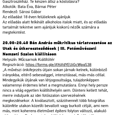
Gasztroszínház. Te készen állsz a kóstolásra?
Alkotók: Bata Éva, Bárnai Péter
Rendező: Sárosi Gábor
Az előadást 18 éven felülieknek ajánljuk
Az előadás alatt felkínált alkoholos italok miatt, és az előadás
tartalmát tekintve sem ajánljuk kiskorú nézők számára a
megtekintést.
20.00-20.40 Bán András műkritikus tárlatvezetése az
Utak és útkereszteződések | III. Fotóművészeti
Nemzeti Szalon kiállításon
Helyszín: Műcsarnok Kiállítótér
Regisztráció:
https://forms.gle/AYsVdYEUiGcWpqS38
„A művészi önkifejezés útjain sokan járnak-kelnek, különböző
irányokba, eltérő sebességgel, intenzitással, más-más céllal.
Mindegyikük útjának van létjogosultsága, tulajdonképpen
valamennyi érdemes lehet a megmutatásra. Ennyi hely persze
nincs a világ egyetlen kiállítóhelyén sem. Dönteni kellett tehát,
merre induljunk az idei fotószalon szervezésének
megkezdésekor. A kiválasztott, százötvennél több fotográfus
különféle utakon közelíti bevallott vagy burkolt célját, ami nem
más, mint koherens életművet építeni folyton változó, alakuló