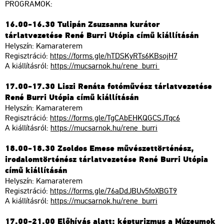
PROGRAMOK:
16.00-16.30 Tulipán Zsuzsanna kurátor
tárlatvezetése René Burri Utópia című kiállításán
Helyszín: Kamaraterem
Regisztráció:
https://forms.gle/hTDSKyRTs6KBsojH7
A kiállításról:
https://mucsarnok.hu/rene_burri
17.00-17.30 Liszi Renáta fotóművész tárlatvezetése
René Burri Utópia című kiállításán
Helyszín: Kamaraterem
Regisztráció:
https://forms.gle/TgCAbEHKQGCSJTqc6
A kiállításról:
https://mucsarnok.hu/rene_burri
18.00-18.30 Zsoldos Emese művészettörténész,
irodalomtörténész tárlatvezetése René Burri Utópia
című kiállításán
Helyszín: Kamaraterem
Regisztráció:
https://forms.gle/76aDdJBUv5foXBGT9
A kiállításról:
https://mucsarnok.hu/rene_burri
17.00-21.00 Előhívás alatt: képturizmus a Múzeumok