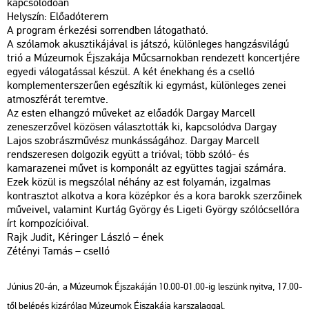
kapcsolódóan
Helyszín: Előadóterem
A program érkezési sorrendben látogatható.
A szólamok akusztikájával is játszó, különleges hangzásvilágú
trió a Múzeumok Éjszakája Műcsarnokban rendezett koncertjére
egyedi válogatással készül. A két énekhang és a cselló
komplementerszerűen egészítik ki egymást, különleges zenei
atmoszférát teremtve.
Az esten elhangzó műveket az előadók Dargay Marcell
zeneszerzővel közösen választották ki, kapcsolódva Dargay
Lajos szobrászművész munkásságához. Dargay Marcell
rendszeresen dolgozik együtt a trióval; több szóló- és
kamarazenei művet is komponált az együttes tagjai számára.
Ezek közül is megszólal néhány az est folyamán, izgalmas
kontrasztot alkotva a kora középkor és a kora barokk szerzőinek
műveivel, valamint Kurtág György és Ligeti György szólócsellóra
írt kompozícióival.
Rajk Judit, Kéringer László – ének
Zétényi Tamás – cselló
Június 20-án, a Múzeumok Éjszakáján 10.00-01.00-ig leszünk nyitva, 17.00-
től belépés kizárólag Múzeumok Éjszakája karszalaggal.