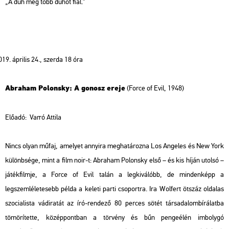
„A düh még több dühöt fial.”
április 24., szerda 18 óra
Abraham Polonsky: A gonosz ereje
(Force of Evil, 1948)
Előadó:
Varró Attila
Nincs olyan műfaj, amelyet annyira meghatározna Los Angeles és New York
különbsége, mint a film noir-t: Abraham Polonsky első – és kis híján utolsó –
játékfilmje, a
Force of Evil
talán a legkiválóbb, de mindenképp a
legszemléletesebb példa a keleti parti csoportra. Ira Wolfert ötszáz oldalas
szocialista vádiratát az író-rendező 80 perces sötét társadalombírálatba
tömörítette, középpontban a törvény és bűn pengeélén imbolygó