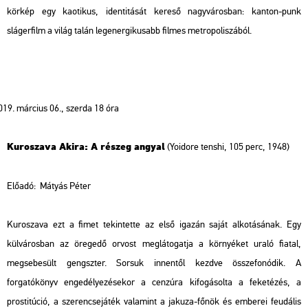
körkép egy kaotikus, identitását kereső nagyvárosban: kanton-punk
slágerfilm a világ talán legenergikusabb filmes metropoliszából.
március 06., szerda 18 óra
Kuroszava Akira: A részeg angyal
(Yoidore tenshi, 105 perc, 1948)
Előadó: Mátyás Péter
Kuroszava ezt a fimet tekintette az első igazán saját alkotásának. Egy
külvárosban az öregedő orvost meglátogatja a környéket uraló fiatal,
megsebesült gengszter. Sorsuk innentől kezdve összefonódik. A
forgatókönyv engedélyezésekor a cenzúra kifogásolta a feketézés, a
prostitúció, a szerencsejáték valamint a jakuza-főnök és emberei feudális