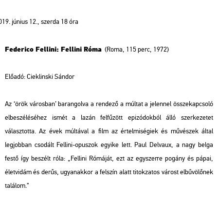
június 12., szerda 18 óra
Federico Fellini: Fellini Róma
(Roma, 115 perc, 1972)
Előadó:
Cieklinski Sándor
Az ‘örök városban’ barangolva a rendező a múltat a jelennel összekapcsoló
elbeszéléséhez ismét a lazán felfűzött epizódokból álló szerkezetet
választotta. Az évek múltával a film az értelmiségiek és művészek által
legjobban csodált Fellini-opuszok egyike lett. Paul Delvaux, a nagy belga
festő így beszélt róla: „Fellini Rómáját, ezt az egyszerre pogány és pápai,
életvidám és derűs, ugyanakkor a felszín alatt titokzatos várost elbűvölőnek
találom.”