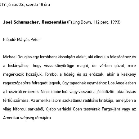
június 05., szerda 18 óra
Joel Schumacher: Összeomlás
(Falling Down, 112 perc, 1993)
Előadó:
Mátyás Péter
Michael Douglas egy lerobbant kispolgárt alakít, aki elindul a feleségéhez és
a kislányához, hogy visszakönyörögje magát, de vérben gázol, mire
megérkezik hozzájuk. Tombol a hőség és az erőszak, akár a keskeny
ragasztópapírra felragadt legyek, úgy tapadnak egymáshoz Los Angelesben
a frusztrált emberek. Nincs többé kiút vagy visszaút a jól öltözött, aktatáskás
férfiú számára. Az amerikai álom szokatlanul radikális kritikája, amelyben a
világ kifordul sarkából, újabb variáció Coen testvérek
Fargo-
jára vagy az
Amerikai szépség
témájára.