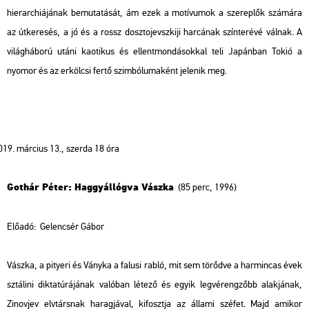
hierarchiájának bemutatását, ám ezek a motívumok a szereplők számára
az útkeresés, a jó és a rossz dosztojevszkiji harcának színterévé válnak. A
világháború utáni kaotikus és ellentmondásokkal teli Japánban Tokió a
nyomor és az erkölcsi fertő szimbólumaként jelenik meg.
március 13., szerda 18 óra
Gothár Péter: Haggyállógva Vászka
(85 perc, 1996)
Előadó:
Gelencsér Gábor
Vászka, a pityeri és Ványka a falusi rabló, mit sem törődve a harmincas évek
sztálini diktatúrájának valóban létező és egyik legvérengzőbb alakjának,
Zinovjev elvtársnak haragjával, kifosztja az állami széfet. Majd amikor