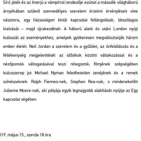
Síró játék
és az
Interjú a vámpírral
rendezője ezúttal a második világháború
árnyékában születő szenvedélyes szerelem érzelmi örvényléseit vitte
vászonra, egy házasságon kívüli kapcsolat fellángolását, látszólagos
kialvását – majd újrakezdését. A háború alatti és utáni London nyújt
kulisszát az eseményekhez, amelyek gyökeresen megváltoztatják három
ember életét. Neil Jordan a szerelem és a gyűlölet, az önfeláldozás és a
féltékenység megjelenítését az idősíkok közötti váltakozással és a
nézőpontok váltogatásával teszi rétegzetté; filmjének szépségében
kulcsszerep jut Michael Nyman feledhetetlen zenéjének és a remek
színészeknek: Ralph Fiennes-nek, Stephen Rea-nak, s mindenekelőtt
Julianne Moore-nak, aki pályája egyik legnagyobb alakítását nyújtja az
Egy
kapcsolat végé
ben.
május 15., szerda 18 óra