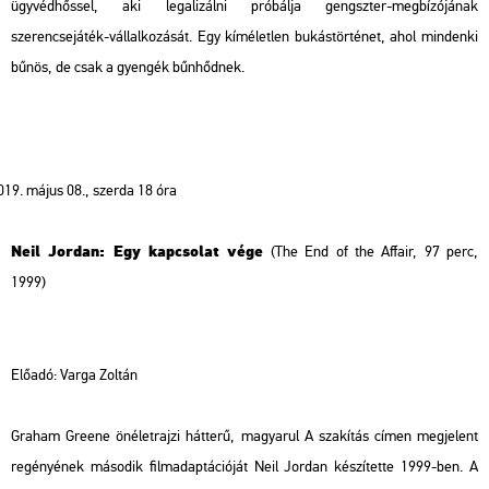
ügyvédhőssel, aki legalizálni próbálja gengszter-megbízójának
szerencsejáték-vállalkozását. Egy kíméletlen bukástörténet, ahol mindenki
bűnös, de csak a gyengék bűnhődnek.
május 08
.
, szerda 18 óra
Neil Jordan: Egy kapcsolat vége
(The End of the Affair, 97 perc,
1999
Előadó: Varga Zoltán
Graham Greene önéletrajzi hátterű, magyarul
A szakítás
címen megjelent
regényének második filmadaptációját Neil Jordan készítette 1999-ben. A