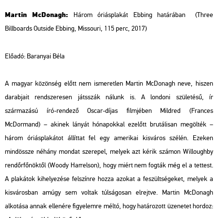
Martin McDonagh:
Három óriásplakát Ebbing határában
(Three
Billboards Outside Ebbing, Missouri, 115 perc, 2017)
Előadó:
Baranyai Béla
A magyar közönség előtt nem ismeretlen Martin McDonagh neve, hiszen
darabjait rendszeresen játsszák nálunk is. A londoni születésű, ír
származású író-rendező Oscar-díjas filmjében Mildred (Frances
McDormand) – akinek lányát hónapokkal ezelőtt brutálisan megölték –
három óriásplakátot állíttat fel egy amerikai kisváros szélén. Ezeken
mindössze néhány mondat szerepel, melyek azt kérik számon Willoughby
rendőrfőnöktől (Woody Harrelson), hogy miért nem fogták még el a tettest.
A plakátok kihelyezése felszínre hozza azokat a feszültségeket, melyek a
kisvárosban amúgy sem voltak túlságosan elrejtve. Martin McDonagh
alkotása annak ellenére figyelemre méltó, hogy határozott üzenetet hordoz: