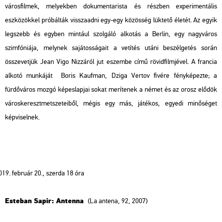
városfilmek, melyekben dokumentarista és részben experimentális
eszközökkel próbálták visszaadni egy-egy közösség lüktető életét. Az egyik
legszebb és egyben mintául szolgáló alkotás a
Berlin, egy nagyváros
szimfóniája
, melynek sajátosságait a vetítés utáni beszélgetés során
összevetjük Jean Vigo
Nizzáról jut eszembe
című rövidfilmjével. A francia
alkotó munkáját Boris Kaufman, Dziga Vertov fivére fényképezte; a
fürdőváros mozgó képeslapjai sokat merítenek a német és az orosz elődök
városkeresztmetszeteiből, mégis egy más, játékos, egyedi minőséget
képviselnek.
február 20., szerda 18 óra
Esteban Sapir: Antenna
(La antena, 92, 2007)