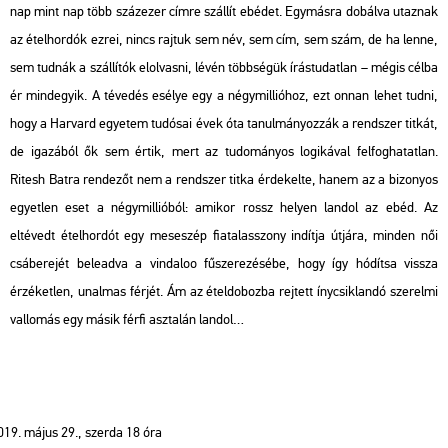
nap mint nap több százezer címre szállít ebédet. Egymásra dobálva utaznak
az ételhordók ezrei, nincs rajtuk sem név, sem cím, sem szám, de ha lenne,
sem tudnák a szállítók elolvasni, lévén többségük írástudatlan – mégis célba
ér mindegyik. A tévedés esélye egy a négymillióhoz, ezt onnan lehet tudni,
hogy a Harvard egyetem tudósai évek óta tanulmányozzák a rendszer titkát,
de igazából ők sem értik, mert az tudományos logikával felfoghatatlan.
Ritesh Batra rendezőt nem a rendszer titka érdekelte, hanem az a bizonyos
egyetlen eset a négymillióból: amikor rossz helyen landol az ebéd. Az
eltévedt ételhordót egy meseszép fiatalasszony indítja útjára, minden női
csáberejét beleadva a vindaloo fűszerezésébe, hogy így hódítsa vissza
érzéketlen, unalmas férjét. Ám az ételdobozba rejtett ínycsiklandó szerelmi
vallomás egy másik férfi asztalán landol…
május 29., szerda 18 óra