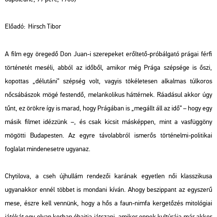
Előadó:
Hirsch Tibor
A film egy öregedő Don Juan-i szerepeket erőltető-próbálgató prágai férfi
történetét meséli, abból az időből, amikor még Prága szépsége is őszi,
kopottas „délutáni” szépség volt, vagyis tökéletesen alkalmas túlkoros
nőcsábászok mögé festendő, melankolikus háttérnek. Ráadásul akkor úgy
tűnt, ez örökre így is marad, hogy Prágában is „megállt áll az idő” – hogy egy
másik filmet idézzünk –, és csak kicsit másképpen, mint a vasfüggöny
mögötti Budapesten. Az egyre távolabbról ismerős történelmi-politikai
foglalat mindenesetre ugyanaz.
Chytilova, a cseh újhullám rendezői karának egyetlen női klasszikusa
ugyanakkor ennél többet is mondani kíván. Ahogy beszippant az egyszerű
mese, észre kell vennünk, hogy a hős a faun-nimfa kergetőzés mitológiai
játékát egy olyan korban óhajtja játszani, amikor ennek kultúrája már akkor