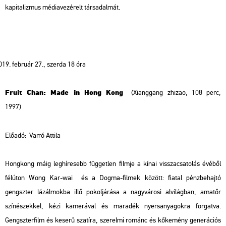
kapitalizmus médiavezérelt társadalmát.
február 27., szerda 18 óra
Fruit Chan: Made in Hong Kong
(Xianggang zhizao, 108 perc,
1997)
Előadó:
Varró Attila
Hongkong máig leghíresebb független filmje a kínai visszacsatolás évéből
félúton Wong Kar-wai és a Dogma-filmek között: fiatal pénzbehajtó
gengszter lázálmokba illő pokoljárása a nagyvárosi alvilágban, amatőr
színészekkel, kézi kamerával és maradék nyersanyagokra forgatva.
Gengszterfilm és keserű szatíra, szerelmi románc és kőkemény generációs