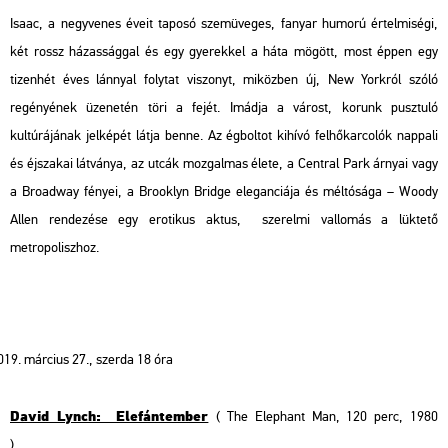
Isaac, a negyvenes éveit taposó szemüveges, fanyar humorú értelmiségi,
két rossz házassággal és egy gyerekkel a háta mögött, most éppen egy
tizenhét éves lánnyal folytat viszonyt, miközben új, New Yorkról szóló
regényének üzenetén töri a fejét. Imádja a várost, korunk pusztuló
kultúrájának jelképét látja benne. Az égboltot kihívó felhőkarcolók nappali
és éjszakai látványa, az utcák mozgalmas élete, a Central Park árnyai vagy
a Broadway fényei, a Brooklyn Bridge eleganciája és méltósága – Woody
Allen rendezése egy erotikus aktus, szerelmi vallomás a lüktető
metropoliszhoz.
március 27., szerda 18 óra
David Lynch: Elefántember
( The Elephant Man, 120 perc, 1980
)