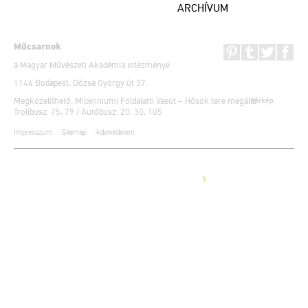
ARCHÍVUM
Műcsarnok
a Magyar Művészeti Akadémia intézménye
1146 Budapest, Dózsa György út 37.
Megközelíthető: Millenniumi Földalatti Vasút – Hősök tere megálló
térkép
Trolibusz: 75, 79 / Autóbusz: 20, 30, 105
Impresszum
Sitemap
Adatvédelem
Partnereink