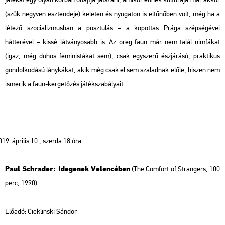
(szűk negyven esztendeje) keleten és nyugaton is eltűnőben volt, még ha a
létező szocializmusban a pusztulás – a kopottas Prága szépségével
hátterével – kissé látványosabb is. Az öreg faun már nem talál nimfákat
(igaz, még dühös feministákat sem), csak egyszerű észjárású, praktikus
gondolkodású lánykákat, akik még csak el sem szaladnak előle, hiszen nem
ismerik a faun-kergetőzés játékszabályait.
április 10., szerda 18 óra
Paul Schrader: Idegenek Velencében
(The Comfort of Strangers, 100
perc, 1990)
Előadó:
Cieklinski Sándor