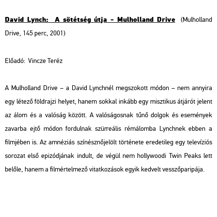
David Lynch: A sötétség útja - Mulholland Drive
(Mulholland
Drive, 145 perc, 2001)
Előadó:
Vincze Teréz
A
Mulholland Drive
– a David Lynchnél megszokott módon – nem annyira
egy létező földrajzi helyet, hanem sokkal inkább egy misztikus átjárót jelent
az álom és a valóság között. A valóságosnak tűnő dolgok és események
zavarba ejtő módon fordulnak szürreális rémálomba Lynchnek ebben a
filmjében is. Az amnéziás színésznőjelölt története eredetileg egy televíziós
sorozat első epizódjának indult, de végül nem hollywoodi
Twin Peaks
lett
belőle, hanem a filmértelmező vitatkozások egyik kedvelt vesszőparipája.