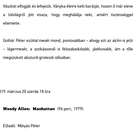
Vászkát elfogják és lefejezik, Ványka életre kelti barátját, hiszen ő már eleve
a túlvilágról jött vissza, hogy meghálálja neki, amiért tisztességgel
eltemette.
Gothár Péter ezúttal mesét mond, pontosabban – ahogy ezt az alcím is jelzi
– lágermesét, a szokásosnál is felszabadultabb, játékosabb, ám a tőle
megszokott abszurd-groteszk stílusban.
március 20 szerda 18 óra
Woody Allen: Manhattan
(96 perc, 1979)
Előadó:
Mátyás Péter