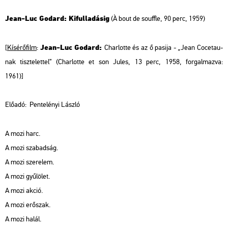
Jean-Luc Godard: Kifulladásig
(
À bout de souffle
, 90 perc, 1959)
Jean-Luc Godard:
[
Kísérőfilm
:
Charlotte és az ő pasija - „Jean Cocetau-
nak tisztelettel”
(
Charlotte et son Jules
, 13 perc, 1958, forgalmazva:
1961)]
Előadó:
Pentelényi László
A mozi harc.
A mozi szabadság.
A mozi szerelem.
A mozi gyűlölet.
A mozi akció.
A mozi erőszak.
A mozi halál.