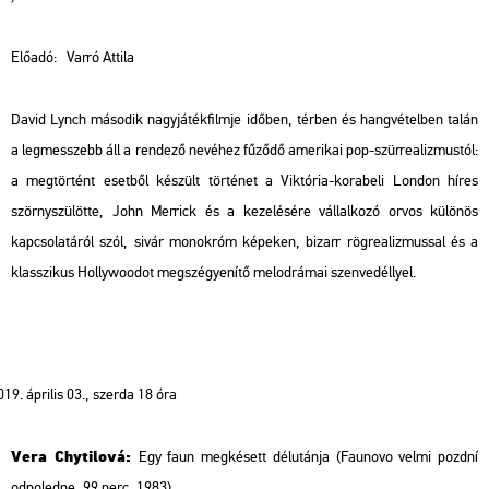
Előadó:
Varró Attila
David Lynch második nagyjátékfilmje időben, térben és hangvételben talán
a legmesszebb áll a rendező nevéhez fűződő amerikai pop-szürrealizmustól:
a megtörtént esetből készült történet a Viktória-korabeli London híres
szörnyszülötte, John Merrick és a kezelésére vállalkozó orvos különös
kapcsolatáról szól, sivár monokróm képeken, bizarr rögrealizmussal és a
klasszikus Hollywoodot megszégyenítő melodrámai szenvedéllyel.
április 03., szerda 18 óra
Vera Chytilová:
Egy faun megkésett délutánja
(Faunovo velmi pozdní
odpoledne, 99 perc, 1983)