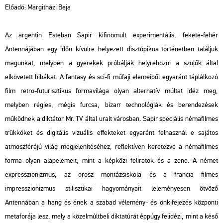
Előadó:
Margitházi Beja
Az argentin Esteban Sapir kifinomult experimentális, fekete-fehér
Antenná
jában egy időn kívülre helyezett disztópikus történetben találjuk
magunkat, melyben a gyerekek próbálják helyrehozni a szülők által
elkövetett hibákat. A fantasy és sci-fi műfaji elemeiből egyaránt táplálkozó
film retro-futurisztikus formavilága olyan alternatív múltat idéz meg,
melyben régies, mégis furcsa, bizarr technológiák és berendezések
működnek a diktátor Mr. TV által uralt városban. Sapir speciális némafilmes
trükköket és digitális vizuális effekteket egyaránt felhasznál e sajátos
atmoszférájú világ megjelenítéséhez, reflektíven keretezve a némafilmes
forma olyan alapelemeit, mint a képközi feliratok és a zene. A német
expresszionizmus, az orosz montázsiskola és a francia filmes
impresszionizmus stilisztikai hagyományait leleményesen ötvöző
Antenná
ban a hang és ének a szabad vélemény- és önkifejezés központi
metaforája lesz, mely a közelmúltbeli diktatúrát éppúgy felidézi, mint a késő