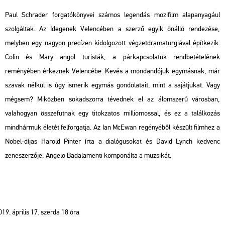
Paul Schrader forgatókönyvei számos legendás mozifilm alapanyagául
szolgáltak. Az
Idegenek Velencében
a szerző egyik önálló rendezése,
melyben egy nagyon precízen kidolgozott végzetdramaturgiával építkezik.
Colin és Mary angol turisták, a párkapcsolatuk rendbetételének
reményében érkeznek Velencébe. Kevés a mondandójuk egymásnak, már
szavak nélkül is úgy ismerik egymás gondolatait, mint a sajátjukat. Vagy
mégsem? Miközben sokadszorra tévednek el az álomszerű városban,
valahogyan összefutnak egy titokzatos milliomossal, és ez a találkozás
mindhármuk életét felforgatja. Az Ian McEwan regényéből készült filmhez a
Nobel-díjas Harold Pinter írta a dialógusokat és David Lynch kedvenc
zeneszerzője, Angelo Badalamenti komponálta a muzsikát.
április 17. szerda 18 óra