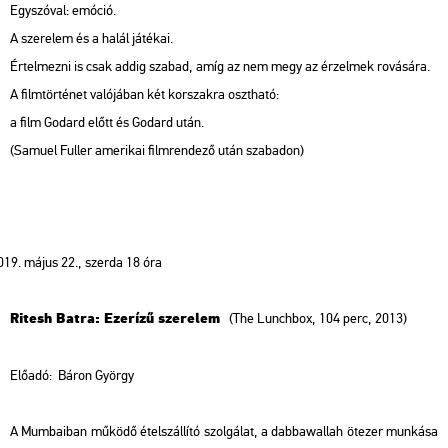
Egyszóval: emóció.
A szerelem és a halál játékai.
Értelmezni is csak addig szabad, amíg az nem megy az érzelmek rovására.
A filmtörténet valójában két korszakra osztható:
a film Godard előtt és Godard után.
(Samuel Fuller amerikai filmrendező után szabadon)
május 22., szerda 18 óra
Ritesh Batra: Ezerízű szerelem
(The Lunchbox, 104 perc, 2013)
Előadó:
Báron György
A Mumbaiban működő ételszállító szolgálat, a dabbawallah ötezer munkása