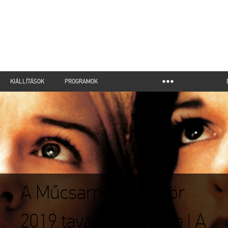
KIÁLLÍTÁSOK
PROGRAMOK
A Műcsarnok Filmkör
2019 tavaszi sorozata | A