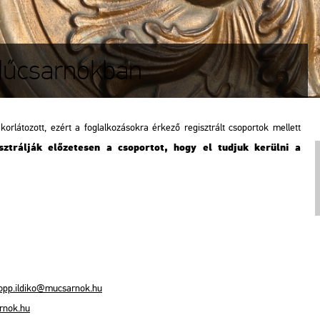
 Műcsarnokban
orlátozott, ezért a foglalkozásokra érkező regisztrált csoportok mellett
sztrálják előzetesen a csoportot, hogy el tudjuk kerülni a
opp.ildiko@mucsarnok.hu
rnok.hu