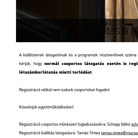
Csoportos látogatás a
A kiállítóterek látogatóinak és a programok résztvevőinek száma k
normál csoportos látogatás esetén is regi
kérjük, hogy
létszámkorlátozás miatti torlódást
.
Regisztráció nélkül nem tudunk csoportokat fogadni!
Köszönjük együttműködésüket!
Regisztráció csoportos művészeti foglalkozásokra: Schopp Ildikó
sch
Regisztráció kiállítás látogatásra: Tamás Tímea
tamas.timea@mucsa