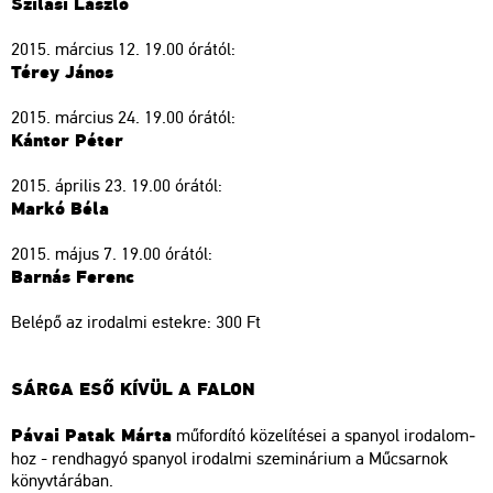
Szi­la­si Lász­ló
2015. már­ci­us 12. 19.00 órá­tól:
Térey János
2015. már­ci­us 24. 19.00 órá­tól:
Kán­tor Péter
2015. áp­ri­lis 23. 19.00 órá­tól:
Markó Béla
2015. május 7. 19.00 órá­tól:
Bar­nás Fe­renc
Be­lé­pő az iro­dal­mi es­tek­re: 300 Ft
SÁRGA ESŐ KÍVÜL A FALON
Pávai Patak Márta
mű­for­dí­tó kö­ze­lí­té­sei a spa­nyol iro­da­lom­
hoz - rend­ha­gyó spa­nyol iro­dal­mi sze­mi­ná­ri­um a Mű­csar­nok
könyv­tá­rá­ban.