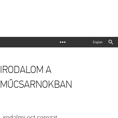
English
IRODALOM A
MŰCSARNOKBAN
iro­dal­mi est so­ro­zat