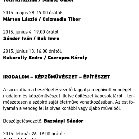
2015. május 28. 19.00 órá­tól:
Már­ton Lász­ló / Csiz­ma­dia Tibor
2015. jú­ni­us 4. 19.00 órá­tól:
Sán­dor Iván / Bak Imre
2015. jú­ni­us 13. 16.00 órá­tól:
Ku­kor­elly Endre / Cse­re­pes Ká­roly
IRO­DA­LOM – KÉP­ZŐ­MŰ­VÉ­SZET – ÉPÍ­TÉ­SZET
A so­ro­zat­ban a be­szél­ge­tés­ve­ze­tő fag­gat­ja meg­hí­vott ven­dé­gét
iro­da­lom és kép­ző­mű­vé­szet il­let­ve épí­té­szet kap­cso­la­tá­ról – ter­
mé­sze­te­sen a szép­író saját élet­mű­ve vo­nat­ko­zá­sá­ban. Az est fo­
lya­mán a ven­dég fel is olvas ko­ráb­bi vagy újabb mű­ve­i­ből.
Ba­zsá­nyi Sán­dor
Be­szél­ge­tés­ve­ze­tő:
2015. feb­ru­ár 26. 19.00 órá­tól: