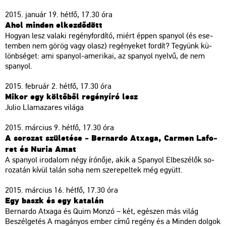
2015. ja­nu­ár 19. hétfő, 17.30 óra
Ahol min­den el­kez­dő­dött
Ho­gyan lesz va­la­ki re­gény­for­dí­tó, miért éppen spa­nyol (és ese­
tem­ben nem görög vagy olasz) re­gé­nye­ket for­dít? Te­gyünk kü­
lönb­sé­get: ami spa­nyol-ame­ri­kai, az spa­nyol nyel­vű, de nem
spa­nyol.
2015. feb­ru­ár 2. hétfő, 17.30 óra
Mikor egy köl­tő­ből re­gény­író lesz
Julio Llam­aza­res vi­lá­ga
2015. már­ci­us 9. hétfő, 17.30 óra
A so­ro­zat szü­le­té­se ‒ Ber­nar­do At­xa­ga, Car­men La­fo­
ret és Nuria Amat
A spa­nyol iro­da­lom négy író­nő­je, akik a Spa­nyol El­be­szé­lők so­
ro­za­tán kívül talán soha nem sze­re­pel­tek még együtt.
2015. már­ci­us 16. hétfő, 17.30 óra
Egy baszk és egy ka­ta­lán
Ber­nar­do At­xa­ga és Quim Monzó – két, egé­szen más világ
Be­szél­ge­tés
A ma­gá­nyos ember
című re­gény és a
Min­den dol­gok