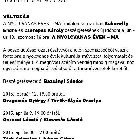
VÁL­TO­ZÁS
Ku­kor­elly
A NYOLC­VA­NAS ÉVEK – MA iro­dal­mi so­ro­zat­ban
Endre
Cse­re­pes Ká­roly
és
be­szél­ge­té­sé­nek új idő­pont­ja jú­ni­
A NYOLC­VA­NAS ÉVEK – MA
us 13., szom­bat 16 óra!
A be­szél­ge­tés­so­ro­zat részt­ve­vői a jelen szem­szö­gé­ből ve­szik
fon­to­ló­ra a nyolc­va­nas évek kul­tu­rá­lis-mű­vé­sze­ti fo­lya­ma­ta­it és
tel­je­sít­mé­nye­it. A meg­hí­vott szép­író ven­dég min­dig ma­gá­val hoz
egy szá­má­ra meg­ha­tá­ro­zó al­ko­tót a társ­mű­vé­sze­tek kö­ré­ből.
Ba­zsá­nyi Sán­dor
Be­szél­ge­tés­ve­ze­tő:
2015. feb­ru­ár 12. 19.00 órá­tól:
Dra­go­mán György / Török-Illyés Or­so­lya
2015. áp­ri­lis 9. 19.00 órá­tól:
Ga­ra­czi Lász­ló / Kis­ta­más Lász­ló
2015. áp­ri­lis 30. 19.00 órá­tól:
Tóth Krisz­ti­na / Ju­hász Gábor