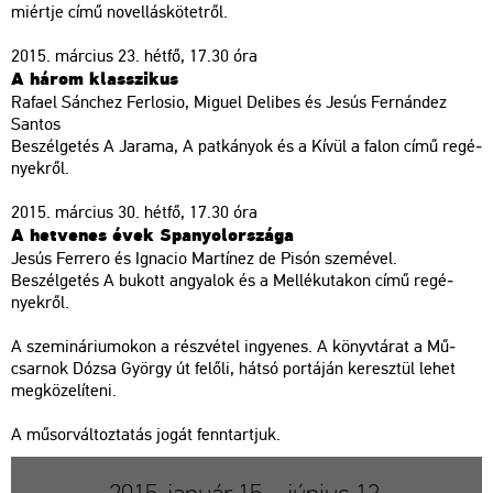
mi­ért­je
című no­vel­lás­kö­tet­ről.
2015. már­ci­us 23. hétfő, 17.30 óra
A három klasszi­kus
Ra­fa­el Sánc­hez Fer­lo­sio, Mi­guel De­li­bes és Jesús Fer­nán­dez
San­tos
Be­szél­ge­tés
A Ja­ra­ma, A pat­ká­nyok
és a
Kívül a falon
című re­gé­
nyek­ről.
2015. már­ci­us 30. hétfő, 17.30 óra
A het­ve­nes évek Spa­nyol­or­szá­ga
Jesús Fer­re­ro és Ig­na­cio Mart­í­nez de Pisón sze­mé­vel.
Be­szél­ge­tés
A bu­kott an­gya­lok
és a
Mel­lék­uta­kon
című re­gé­
nyek­ről.
A sze­mi­ná­ri­u­mo­kon a rész­vé­tel in­gye­nes. A könyv­tá­rat a Mű­
csar­nok Dózsa György út fe­lő­li, hátsó por­tá­ján ke­resz­tül lehet
meg­kö­ze­lí­te­ni.
A mű­sor­vál­toz­ta­tás jogát fenn­tart­juk.