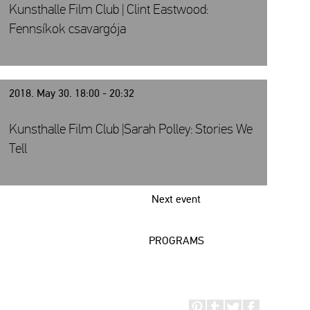
Kunsthalle Film Club | Clint Eastwood:
Fennsíkok csavargója
2018. May 30. 18:00 - 20:32
Kunsthalle Film Club |Sarah Polley: Stories We
Tell
Next event
PROGRAMS