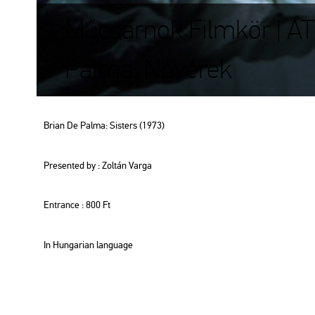
Műcsarnok Filmkör | ÁT
Palma: Nővérek
Brian De Palma: Sis­ters (1973)
Pre­sen­ted by : Zol­tán Varga
Entrance : 800 Ft
In Hun­ga­ri­an lan­gu­age