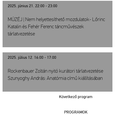
2025. június 21. 22:00 - 23:00
MÚZÉJ | Nem helyettesíthető mozdulatok- Lőrinc
Katalin és Fehér Ferenc táncművészek
tárlatvezetése
2025. július 12. 16:00 - 17:00
Rockenbauer Zoltán nyitó kurátori tárlatvezetése
Szunyoghy András: Anatómia című kiállításában
Következő program
PROGRAMOK