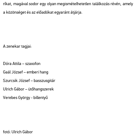
rí­kat, ma­gá­val sodor egy olyan meg­is­mé­tel­he­tet­len ta­lál­ko­zás révén, amely
a kö­zön­sé­get és az elő­adó­kat egy­aránt át­jár­ja.
A ze­ne­kar tag­jai:
Dóra At­ti­la – sza­xo­fon
Gaál Jó­zsef – em­be­ri hang
Szur­csik Jó­zsef – basszus­gi­tár
Ul­rich Gábor – ütő­hang­sze­rek
Ve­re­bes György - bil­len­tyű
fotó: Ul­rich Gábor