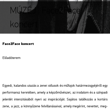
MÚZÉJ | Face2Face
koncert
Fa­ce2­Face kon­cert
Elő­adó­te­rem
Egye­di, ka­lan­dos uta­zás a zenei stí­lu­sok és mű­fa­jok ha­tár­mezs­gyé­jé­ről egy
per­for­mansz ke­re­té­ben, amely a kép­ző­mű­vé­szet, az iro­da­lom és a szín­pa­di
je­len­lét in­ten­zi­tá­sá­ból nyeri az ins­pi­rá­ci­ó­ját. Sa­já­tos ta­lál­ko­zás a kor­társ
zene, a jazz, a könnyű­ze­ne fel­vil­la­ná­sa­i­val, amely meg­érint, ne­vet­tet, meg­