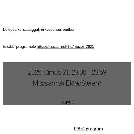
Be­lé­pés kar­sza­lag­gal, ér­ke­zé­si sor­rend­ben
to­váb­bi prog­ra­mok:
https://​mu­csar­nok.​hu/​mu­zej_​2025
2025. június 21. 23:00 - 23:59
Műcsarnok Előadóterem
Jegyek
Előző program