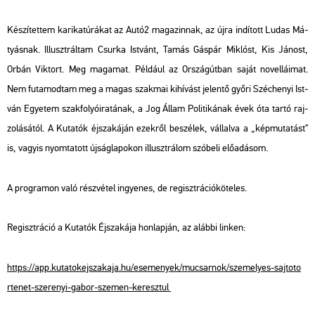
Ké­szí­tet­tem ka­ri­ka­tú­rá­kat az Autó2 ma­ga­zin­nak, az újra in­dí­tott Ludas Má­
tyás­nak. Il­luszt­rál­tam Csur­ka Ist­vánt, Tamás Gás­pár Mik­lóst, Kis Já­nost,
Orbán Vik­tort. Meg ma­ga­mat. Pél­dá­ul az Or­szág­út­ban saját no­vel­lá­i­mat.
Nem fu­ta­mod­tam meg a magas szak­mai ki­hí­vást je­len­tő győri Szé­che­nyi Ist­
ván Egye­tem szak­fo­lyó­ira­tá­nak, a Jog Állam Po­li­ti­ká­nak évek óta tartó raj­
zo­lá­sá­tól. A Ku­ta­tók éj­sza­ká­ján ezek­ről be­szé­lek, vál­lal­va a „kép­mu­ta­tást”
is, vagy­is nyom­ta­tott új­ság­la­po­kon il­luszt­rá­lom szó­be­li elő­adá­som.
A prog­ra­mon való rész­vé­tel in­gye­nes, de re­giszt­rá­ció­kö­te­les.
Re­giszt­rá­ció a Ku­ta­tók Éj­sza­ká­ja hon­lap­ján, az aláb­bi lin­ken:
https://​app.​kut​atok​ejsz​akaj​a.​hu/​ese­me­nyek/​mu­csar­nok/​sze­me­lyes-​saj​toto​
rten​et-​sze­re­nyi-​gabor-​sze­men-​ke­resz­tul