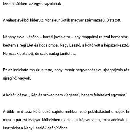
le­ve­let küld­tem az egyik raj­zo­ló­nak.
A vá­lasz­le­vél­ből ki­de­rült: Mon­sieur Got­lib ma­gyar szár­ma­zá­sú. Biz­ta­tott.
Né­hány évvel ké­sőbb – ba­rá­ti ja­vas­lat­ra – egy map­pá­nyi rajz­zal be­me­rész­
ked­tem a régi Élet és Iro­da­lom­ba. Nagy Lász­ló, a költő volt a kép­szer­kesz­tő.
Nem­csak biz­ta­tott, de szak­ma­i­lag ta­ní­tott is.
Ez az in­ni­ci­a­tív im­pul­zus tette, hogy immár negy­ven­hét éve új­ság­raj­zo­ló (és
új­ság­író) va­gyok.
A köl­tőt idéz­ve: „Kép és szö­veg nem ki­egé­szí­ti, hanem fel­té­te­le­zi egy­mást.”
A több mint száz kü­lön­bö­ző saj­tó­ter­mék­ben való pub­li­ká­lás­ból emel­jük ki
most a pá­ri­zsi Ma­gyar Mű­hely­ben meg­je­lent kép­ver­se­ket, mint adek­vát il­
luszt­rá­ci­ót a Nagy Lász­ló-i de­fi­ní­ci­ó­hoz.