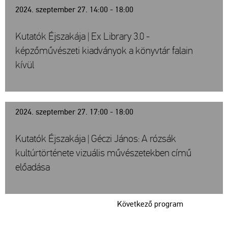
2024. szeptember 27. 14:00 - 18:00
Kutatók Éjszakája | Ex Library 3.0 -
képzőművészeti kiadványok a könyvtár falain
kívül
2024. szeptember 27. 17:00 - 18:00
Kutatók Éjszakája | Géczi János: A rózsák
kultúrtörténete vizuális művészetekben című
előadása
Következő program