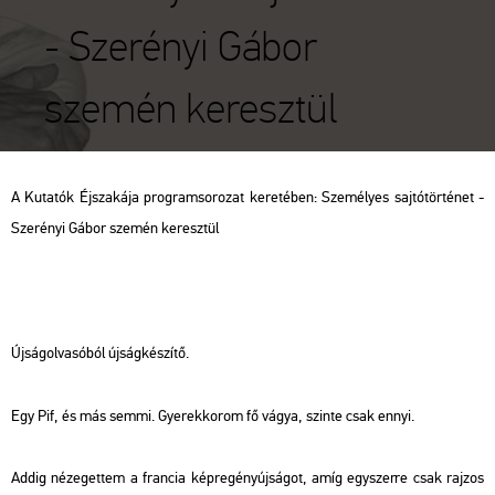
- Szerényi Gábor
szemén keresztül
A Ku­ta­tók Éj­sza­ká­ja prog­ram­so­ro­zat ke­re­té­ben: Sze­mé­lyes saj­tó­tör­té­net -
Sze­ré­nyi Gábor sze­mén ke­resz­tül
Új­ság­ol­va­só­ból új­ság­ké­szí­tő.
Egy Pif, és más semmi. Gye­rek­ko­rom fő vágya, szin­te csak ennyi.
Addig né­ze­get­tem a fran­cia kép­re­gény­új­sá­got, amíg egy­szer­re csak raj­zos