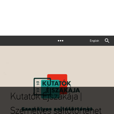
English
Kutatók Éjszakája |
Személyes sajtótörténet