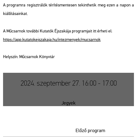
A prog­ram­ra re­giszt­rá­lók té­rí­tés­men­te­sen te­kint­he­tik meg ezen a napon a
ki­ál­lí­tá­sa­in­kat.
A Mű­csar­nok to­váb­bi Ku­ta­tók Éj­sza­ká­ja prog­ram­ja­it itt ér­he­ti el:
https://​app.​kut​atok​ejsz​akaj​a.​hu/​in­tez­me­nyek/​mu­csar­nok
Hely­szín: Mű­csar­nok Könyv­tár
2024. szeptember 27. 16:00 - 17:00
Jegyek
Előző program