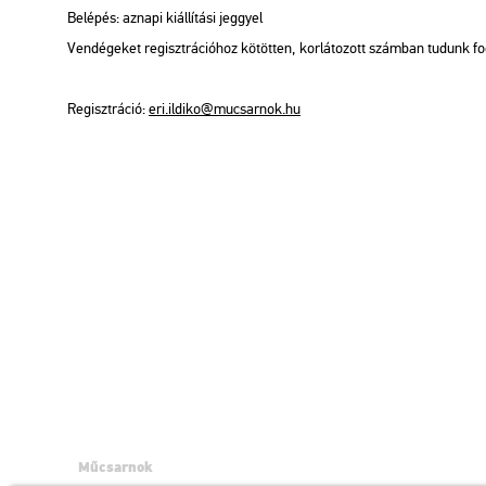
Be­lé­pés: az­na­pi ki­ál­lí­tá­si jeggyel
Ven­dé­ge­ket re­giszt­rá­ci­ó­hoz kö­töt­ten, kor­lá­to­zott szám­ban tu­dunk f
Re­giszt­rá­ció:
eri.​il­di­ko@​mu­csar­nok.​hu
Műcsarnok