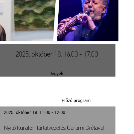
2025. október 18. 16:00 - 17:00
Jegyek
Előző program
2025. október 18. 11:00 - 12:00
Nyitó kurátori tárlatvezetés Garami Grétával