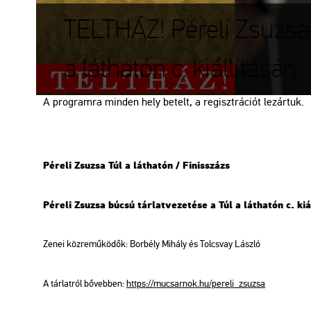
TELTHÁZ! Péreli Zsuzsa 
a láthatón c. kiállításán
A prog­ram­ra min­den hely be­telt, a re­giszt­rá­ci­ót le­zár­tuk.
Pé­re­li Zsu­zsa Túl a lát­ha­tón / Fi­nisszázs
Pé­re­li Zsu­zsa búcsú tár­lat­ve­ze­té­se a Túl a lát­ha­tón c. ki­ál
Zenei köz­re­mű­kö­dők: Bor­bély Mi­hály és Tolcs­vay Lász­ló
A tár­lat­ról bő­veb­ben:
https://​mu­csar­nok.​hu/​pe­re­li_​zsu­zsa