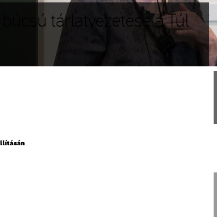
búcsú tárlatvezetése a Túl
­lí­tá­sán