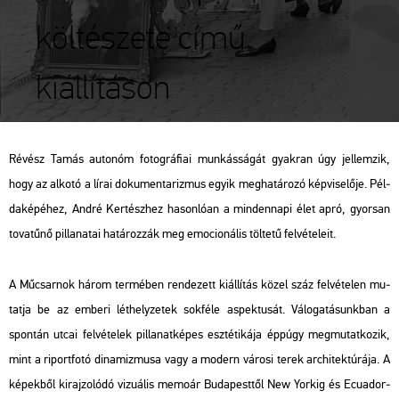
költészete című
kiállításon
Ré­vész Tamás au­to­nóm fo­tog­rá­fi­ai mun­kás­sá­gát gyak­ran úgy jel­lem­zik,
hogy az al­ko­tó a lírai do­ku­men­ta­riz­mus egyik meg­ha­tá­ro­zó kép­vi­se­lő­je. Pél­
da­ké­pé­hez, André Ker­tész­hez ha­son­ló­an a min­den­na­pi élet apró, gyor­san
to­va­tű­nő pil­la­na­tai ha­tá­roz­zák meg emo­ci­o­ná­lis töl­te­tű fel­vé­te­le­it.
A Mű­csar­nok három ter­mé­ben ren­de­zett ki­ál­lí­tás közel száz fel­vé­te­len mu­
tat­ja be az em­be­ri lét­hely­ze­tek sok­fé­le as­pek­tu­sát. Vá­lo­ga­tá­sunk­ban a
spon­tán utcai fel­vé­te­lek pil­la­nat­ké­pes esz­té­ti­ká­ja épp­úgy meg­mu­tat­ko­zik,
mint a ri­port­fo­tó di­na­miz­mu­sa vagy a mo­dern vá­ro­si terek ar­chi­tek­tú­rá­ja. A
ké­pek­ből ki­raj­zo­ló­dó vi­zu­á­lis me­mo­ár Bu­da­pest­től New Yor­kig és Ecua­dor­