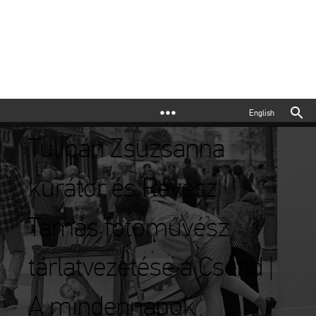
English
Tulipán Zsuzsanna
kurátor és Révész
Tamás fotóművész
tárlatvezetése a Csend |
A mindennapok