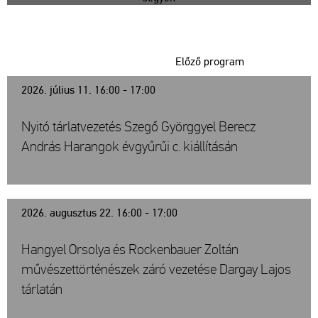
Előző program
2026. július 11. 16:00 - 17:00
Nyitó tárlatvezetés Szegő Györggyel Berecz
András Harangok évgyűrűi c. kiállításán
2026. augusztus 22. 16:00 - 17:00
Hangyel Orsolya és Rockenbauer Zoltán
művészettörténészek záró vezetése Dargay Lajos
tárlatán