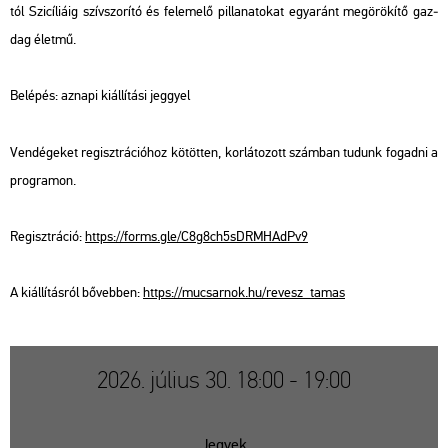
tól Szi­cí­li­á­ig szív­szo­rí­tó és fel­eme­lő pil­la­na­to­kat egy­aránt meg­örö­kí­tő gaz­
dag élet­mű.
Be­lé­pés: az­na­pi ki­ál­lí­tá­si jeggyel
Ven­dé­ge­ket re­giszt­rá­ci­ó­hoz kö­töt­ten, kor­lá­to­zott szám­ban tu­dunk fo­gad­ni a
prog­ra­mon.
Re­giszt­rá­ció:
https://​forms.​gle/​C8g​8ch5​sDRM​HAdP​v9
A ki­ál­lí­tás­ról bő­veb­ben:
https://​mu­csar­nok.​hu/​re­vesz_​tamas
2026. július 30. 18:00 - 19:00
Jegyek