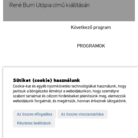
René Burri Utópia című kiállításán
Következő program
PROGRAMOK
Műcsarnok
Sütiket (cookie) használunk
a Magyar Művészeti Akadémia intézménye
Cookie-kat és egyéb nyomkövetési technológiákat használunk, hogy
javítsuk a böngészési élményt a weboldalunkon, hogy személyre
1146 Budapest, Dózsa György út 37.
szabott tartalmat és célzott hirdetéseket jelenítsünk meg, elemezzük
Megközelíthető: Millenniumi Földalatti Vasút – Hősök tere megálló
térkép
weboldalunk forgalmát, és megértsük, honnan érkeznek látogatóink.
Trolibusz: 75, 79 / Autóbusz: 20, 30, 105
Az összes elfogadása
Az összes visszautasítása
Impresszum
Sitemap
Adatvédelem
Részletes beállítások