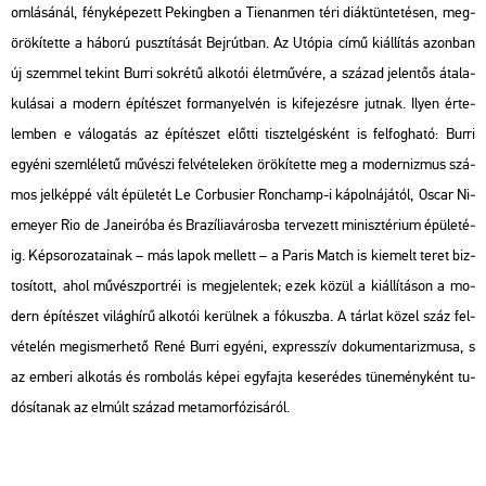
om­lá­sá­nál, fény­ké­pe­zett Pe­king­ben a Ti­en­an­men téri di­ák­tün­te­té­sen, meg­
örö­kí­tet­te a há­bo­rú pusz­tí­tá­sát Bej­rút­ban. Az Utó­pia című ki­ál­lí­tás azon­ban
új szem­mel te­kint Burri sok­ré­tű al­ko­tói élet­mű­vé­re, a szá­zad je­len­tős át­ala­
ku­lá­sai a mo­dern épí­té­szet for­ma­nyel­vén is ki­fe­je­zés­re jut­nak. Ilyen ér­te­
lem­ben e vá­lo­ga­tás az épí­té­szet előt­ti tisz­tel­gés­ként is fel­fog­ha­tó: Burri
egyé­ni szem­lé­le­tű mű­vé­szi fel­vé­te­le­ken örö­kí­tet­te meg a mo­der­niz­mus szá­
mos jel­kép­pé vált épü­le­tét Le Cor­bu­si­er Ronc­hamp-i ká­pol­ná­já­tól, Oscar Ni­
e­meyer Rio de Ja­nei­ró­ba és Bra­zí­lia­vá­ros­ba ter­ve­zett mi­nisz­té­ri­um épü­le­té­
ig. Kép­so­ro­za­ta­i­nak – más lapok mel­lett – a Paris Match is ki­emelt teret biz­
to­sí­tott, ahol mű­vész­port­réi is meg­je­len­tek; ezek közül a ki­ál­lí­tá­son a mo­
dern épí­té­szet vi­lág­hí­rű al­ko­tói ke­rül­nek a fó­kusz­ba. A tár­lat közel száz fel­
vé­te­lén meg­is­mer­he­tő René Burri egyé­ni, exp­resszív do­ku­men­ta­riz­mu­sa, s
az em­be­ri al­ko­tás és rom­bo­lás képei egy­faj­ta ke­ser­édes tü­ne­mény­ként tu­
dó­sí­ta­nak az el­múlt szá­zad me­ta­mor­fó­zi­sá­ról.