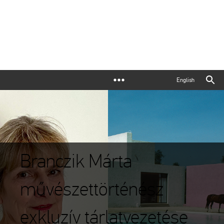
English
Branczik Márta
művészettörténész
exkluzív tárlatvezetése