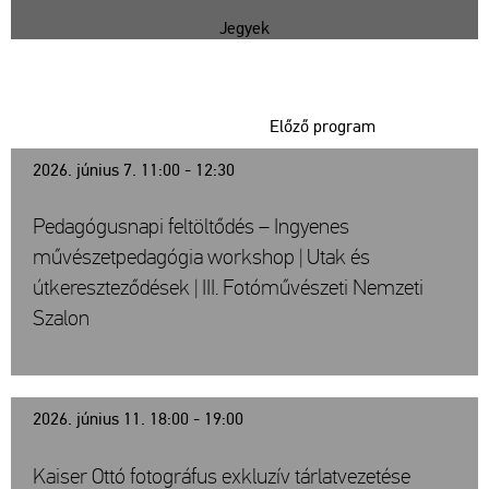
Jegyek
Előző program
2026. június 7. 11:00 - 12:30
Pedagógusnapi feltöltődés – Ingyenes
művészetpedagógia workshop | Utak és
útkereszteződések | III. Fotóművészeti Nemzeti
Szalon
2026. június 11. 18:00 - 19:00
Kaiser Ottó fotográfus exkluzív tárlatvezetése