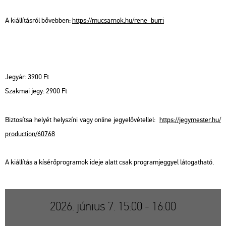
A ki­ál­lí­tás­ról bő­veb­ben:
https://​mu­csar­nok.​hu/​rene_​burri
Jegy­ár: 3900 Ft
Szak­mai jegy: 2900 Ft
Biz­to­sít­sa he­lyét hely­szí­ni vagy on­line jegy­elő­vé­tel­lel:
https://​jegy­mes­ter.​hu/​
pro­duc­ti­on/​60768
A ki­ál­lí­tás a kí­sé­rő­prog­ra­mok ideje alatt csak prog­ram­jeggyel lá­to­gat­ha­tó.
2026. június 7. 15:00 - 16:00