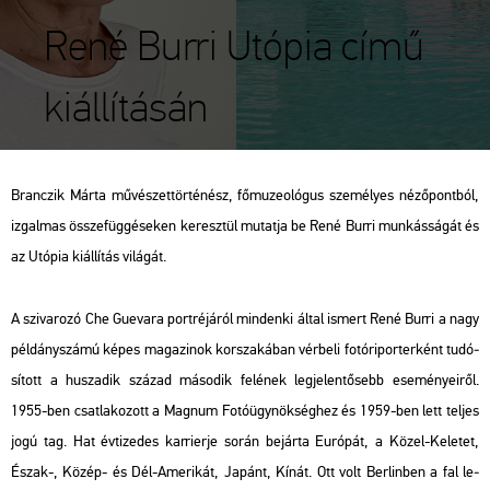
René Burri Utópia című
kiállításán
Bran­czik Márta mű­vé­szet­tör­té­nész, fő­mu­zeo­ló­gus sze­mé­lyes né­ző­pont­ból,
iz­gal­mas össze­füg­gé­se­ken ke­resz­tül mu­tat­ja be René Burri mun­kás­sá­gát és
az Utó­pia ki­ál­lí­tás vi­lá­gát.
A szi­va­ro­zó Che Gu­e­va­ra port­ré­já­ról min­den­ki által is­mert René Burri a nagy
pél­dány­szá­mú képes ma­ga­zi­nok kor­sza­ká­ban vér­be­li fo­tó­ri­por­ter­ként tu­dó­
sí­tott a hu­sza­dik szá­zad má­so­dik fe­lé­nek leg­je­len­tő­sebb ese­mé­nye­i­ről.
1955-ben csat­la­ko­zott a Mag­num Fo­tó­ügy­nök­ség­hez és 1959-ben lett tel­jes
jogú tag. Hat év­ti­ze­des kar­ri­er­je során be­jár­ta Eu­ró­pát, a Közel-Ke­le­tet,
Észak-, Közép- és Dél-Ame­ri­kát, Ja­pánt, Kínát. Ott volt Ber­lin­ben a fal le­