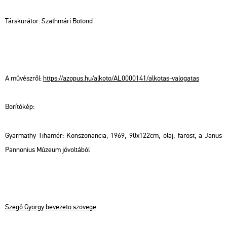
Társ­ku­rá­tor: Szath­má­ri Bo­tond
A mű­vész­ről:
https://​az­o­pus.​hu/​al­ko­to/​AL0000141/​al­ko­tas-​va­lo­ga­tas
Bo­rí­tó­kép:
Gyar­ma­thy Ti­ha­mér: Kon­szo­nan­cia, 1969, 90x122cm, olaj, fa­rost, a Janus
Pan­no­ni­us Mú­ze­um jó­vol­tá­ból
Szegő György be­ve­ze­tö szö­ve­ge