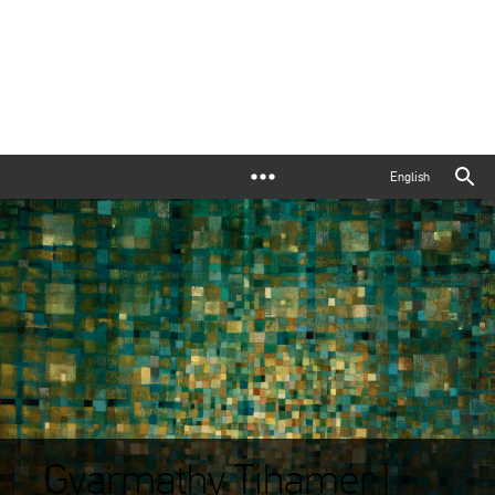
English
Gyarmathy Tihamér |