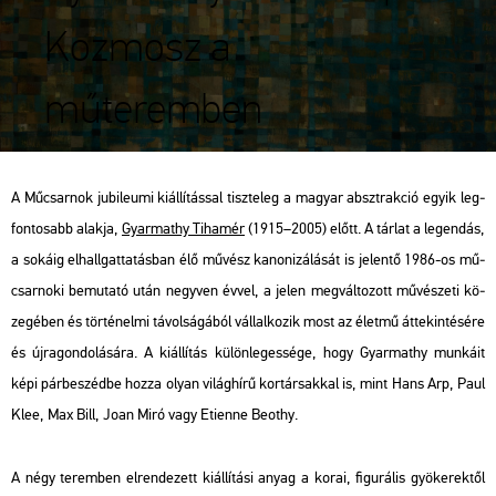
Kozmosz a
műteremben
A Mű­csar­nok ju­bi­le­u­mi ki­ál­lí­tás­sal tisz­te­leg a ma­gyar abszt­rak­ció egyik leg­
fon­to­sabb alak­ja,
Gyar­ma­thy Ti­ha­mér
(1915–2005) előtt. A tár­lat a le­gen­dás,
a so­ká­ig el­hall­gat­ta­tás­ban élő mű­vész ka­no­ni­zá­lá­sát is je­len­tő 1986-os mű­
csar­no­ki be­mu­ta­tó után negy­ven évvel, a jelen meg­vál­to­zott mű­vé­sze­ti kö­
ze­gé­ben és tör­té­nel­mi tá­vol­sá­gá­ból vál­lal­ko­zik most az élet­mű át­te­kin­té­sé­re
és új­ra­gon­do­lá­sá­ra. A ki­ál­lí­tás kü­lön­le­ges­sé­ge, hogy Gyar­ma­thy mun­ká­it
képi pár­be­széd­be hozza olyan vi­lág­hí­rű kor­tár­sak­kal is, mint Hans Arp, Paul
Klee, Max Bill, Joan Miró vagy Eti­en­ne Be­o­thy.
A négy te­rem­ben el­ren­de­zett ki­ál­lí­tá­si anyag a korai, fi­gu­rá­lis gyö­ke­rek­től