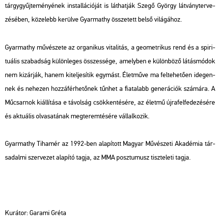
tárgy­gyűj­te­mé­nyé­nek ins­tal­lá­ci­ó­ját is lát­hat­ják Szegő György lát­vány­ter­ve­
zé­sé­ben, kö­ze­lebb ke­rül­ve Gyar­ma­thy össze­tett belső vi­lá­gá­hoz.
Gyar­ma­thy mű­vé­sze­te az or­ga­ni­kus vi­ta­li­tás, a geo­met­ri­kus rend és a spi­ri­
tu­á­lis sza­bad­ság kü­lön­le­ges összes­sé­ge, amely­ben e kü­lön­bö­ző lá­tás­mó­dok
nem ki­zár­ják, hanem ki­tel­je­sí­tik egy­mást. Élet­mű­ve ma fel­te­he­tő­en ide­gen­
nek és ne­he­zen hoz­zá­fér­he­tő­nek tűn­het a fi­a­ta­labb ge­ne­rá­ci­ók szá­má­ra. A
Mű­csar­nok ki­ál­lí­tá­sa e tá­vol­ság csök­ken­té­sé­re, az élet­mű új­ra­fel­fe­de­zé­sé­re
és ak­tu­á­lis ol­va­sa­tá­nak meg­te­rem­té­sé­re vál­lal­ko­zik.
Gyar­ma­thy Ti­ha­mér az 1992-ben ala­pí­tott Ma­gyar Mű­vé­sze­ti Aka­dé­mia tár­
sa­dal­mi szer­ve­zet ala­pí­tó tagja, az MMA posz­tu­musz tisz­te­le­ti tagja.
Ku­rá­tor: Ga­ra­mi Gréta