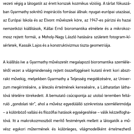
ve­ze­ti végig a lá­to­ga­tót az érett kor­szak koz­mi­kus ví­zi­ó­i­ig. A tár­lat fó­ku­szá­
ban Gyar­ma­thy sok­ré­tű ins­pi­rá­ci­ós for­rá­sai áll­nak: nyu­gat-eu­ró­pai uta­zá­sai,
az Eu­ró­pai Is­ko­la és az El­vont mű­vé­szek köre, az 1947-es pá­ri­zsi és hazai
nem­zet­kö­zi ki­ál­lí­tá­sok, Kál­lai Ernő bio­ro­man­ti­ka el­mé­le­te és a mik­ro­koz­
mosz rej­tett for­mái, a Mo­holy-Nagy Lász­ló ha­tá­sá­ra szü­le­tett fo­to­g­ram-kí­
sér­le­tek, Kas­sák Lajos és a konst­ruk­ti­viz­mus tisz­ta geo­met­ri­á­ja.
A ki­ál­lí­tás íve a Gyar­ma­thy mű­vé­sze­tét meg­ala­po­zó bio­ro­man­ti­ka szem­lé­le­
té­től vezet a vi­lág­min­den­ség rej­tett össze­füg­gé­se­it ku­ta­tó érett kori abszt­
rakt mű­ve­kig, me­lyek­ben Gyar­ma­thy a Tel­jes­ség meg­idé­zé­sé­re, az Uni­ver­
zum meg­érin­té­sé­re, a lé­te­zés ér­tel­mé­nek ke­re­sé­sé­re, a Lát­ha­tat­lan lát­ha­
tó­vá té­te­lé­re tö­re­ke­dett. A be­mu­ta­tó csúcs­pont­ja az utol­só te­rem­ben fel­tá­
ru­ló „gon­do­la­ti tér”, ahol a mű­vész egye­dül­ál­ló szink­retis­ta szem­lé­let­mód­ja
– a kü­lön­bö­ző val­lá­si és fi­lo­zó­fi­ai ha­tá­sok egy­sé­ge­sí­té­se – válik kéz­zel­fog­ha­
tó­vá. Itt a mak­ro­koz­mosz­ból me­rí­tő fest­mé­nyek mel­lett a lá­to­ga­tók a mű­
vész egy­ko­ri mű­ter­mé­nek és kü­lön­le­ges, vi­lág­mo­dell­ként ér­tel­mez­he­tő