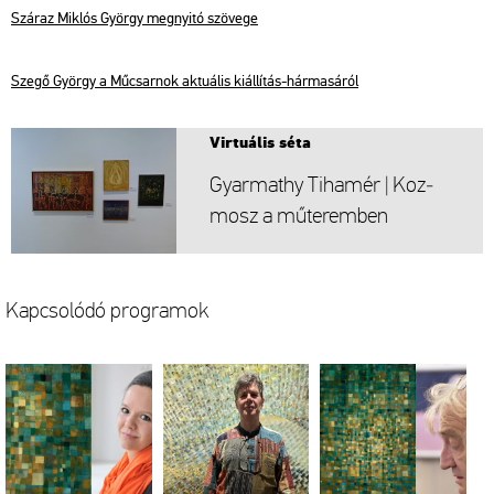
Szá­raz Mik­lós György meg­nyi­tó szö­ve­ge
Szegő György a Mű­csar­nok ak­tu­á­lis ki­ál­lí­tás-hár­ma­sá­ról
Vir­tu­á­lis séta
Gyar­ma­thy Ti­ha­mér | Koz­
mosz a mű­te­rem­ben
Kap­cso­ló­dó prog­ra­mok