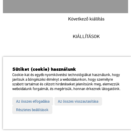
Következő kiállítás
KIÁLLÍTÁSOK
Műcsarnok
Sütiket (cookie) használunk
a Magyar Művészeti Akadémia intézménye
Cookie-kat és egyéb nyomkövetési technológiákat használunk, hogy
javítsuk a böngészési élményt a weboldalunkon, hogy személyre
1146 Budapest, Dózsa György út 37.
szabott tartalmat és célzott hirdetéseket jelenítsünk meg, elemezzük
Megközelíthető: Millenniumi Földalatti Vasút – Hősök tere megálló
térkép
weboldalunk forgalmát, és megértsük, honnan érkeznek látogatóink.
Trolibusz: 75, 79 / Autóbusz: 20, 30, 105
Az összes elfogadása
Az összes visszautasítása
Impresszum
Sitemap
Adatvédelem
Részletes beállítások